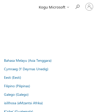
Logige
Kogu Microsoft
sisse
oma
kontole
Bahasa Melayu (Asia Tenggara)
Cymraeg (Y Deyrnas Unedig)
Eesti (Eesti)
Filipino (Pilipinas)
Galego (Galego)
isiXhosa (eMzantsi Afrika)
K'iche' (Guatemala)