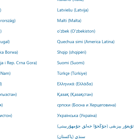
)
Latviešu (Latvija)
rország)
Malti (Malta)
)
o'zbek (O'zbekiston)
ugal)
Quechua simi (America Latina)
ika Borwa)
Shqip (shqipëri)
ija i Rep. Crna Gora)
Suomi (Suomi)
t Nam)
Türkçe (Türkiye)
)
Ελληνικά (Ελλάδα)
гызстан)
Қазақ (Қазақстан)
я)
српски (Босна и Херцеговина)
истон)
Українська (Україна)
ئۇيغۇر يېزىقى (جۇڭخۇا خەلق جۇمھۇرىيىتى)
سنڌي (پاکستان)