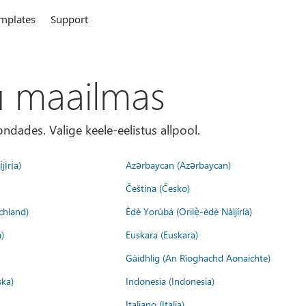
mplates
Support
u maailmas
ondades. Valige keele-eelistus allpool.
jịrịa)
Azərbaycan (Azərbaycan)
Čeština (Česko)
chland)
Èdè Yorùbá (Orilẹ̀-èdè Nàìjíríà)
)
Euskara (Euskara)
Gàidhlig (An Rìoghachd Aonaichte)
ska)
Indonesia (Indonesia)
Italiano (Italia)