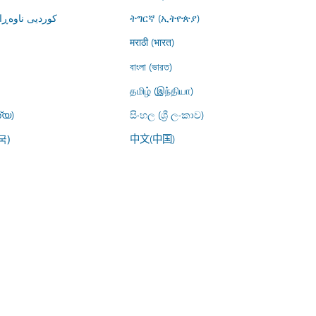
کوردیی ناوە)
ትግርኛ (ኢትዮጵያ)
मराठी (भारत)
বাংলা (ভারত)
தமிழ் (இந்தியா)
്യ)
සිංහල (ශ්‍රී ලංකාව)
中文(中国)
국)