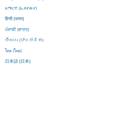
አማርኛ (ኢትዮጵያ)
हिन्दी (भारत)
ਪੰਜਾਬੀ (ਭਾਰਤ)
తెలుగు (భారతదేశం)
ไทย (ไทย)
日本語 (日本)