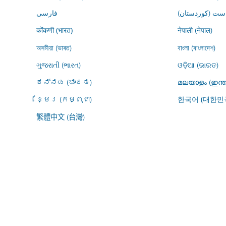
ڕاست (کوردستان
فارسى
नेपाली (नेपाल)
कोंकणी (भारत)
অসমীয়া (ভাৰত)
বাংলা (বাংলাদেশ)
ગુજરાતી (ભારત)
ଓଡ଼ିଆ (ଭାରତ)
ಕನ್ನಡ (ಭಾರತ)
മലയാളം (ഇന്ത
ខ្មែរ (កម្ពុជា)
한국어 (대한민
繁體中文 (台灣)