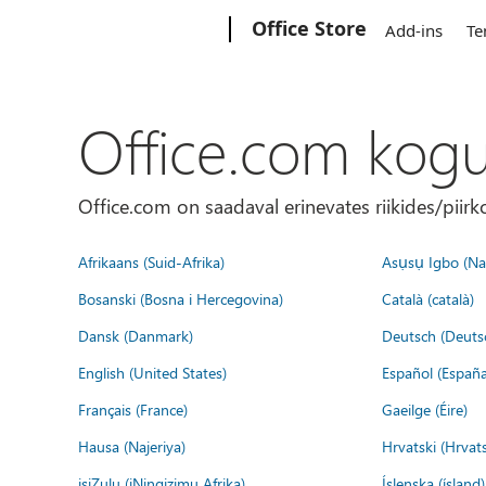
Microsoft
Office Store
Add-ins
Te
Office.com kog
Office.com on saadaval erinevates riikides/piirk
Afrikaans (Suid-Afrika)
Asụsụ Igbo (Naị
Bosanski (Bosna i Hercegovina)
Català (català)
Dansk (Danmark)
Deutsch (Deuts
English (United States)
Español (España
Français (France)
Gaeilge (Éire)
Hausa (Najeriya)
Hrvatski (Hrvat
isiZulu (iNingizimu Afrika)
Íslenska (ísland)