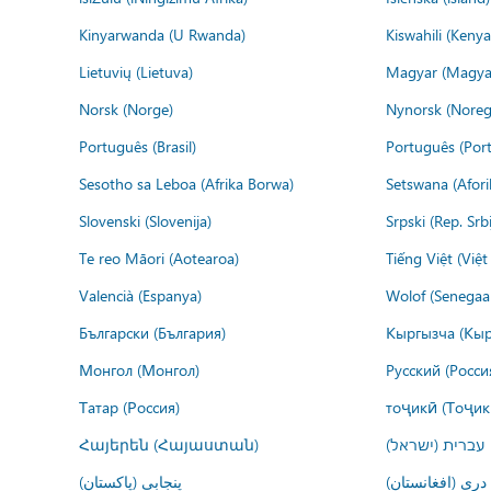
Kinyarwanda (U Rwanda)
Kiswahili (Kenya
Lietuvių (Lietuva)
Magyar (Magya
Norsk (Norge)
Nynorsk (Noreg
Português (Brasil)
Português (Port
Sesotho sa Leboa (Afrika Borwa)
Setswana (Afor
Slovenski (Slovenija)
Srpski (Rep. Srb
Te reo Māori (Aotearoa)
Tiếng Việt (Việ
Valencià (Espanya)
Wolof (Senegaal
Български (България)
Кыргызча (Кыр
Монгол (Монгол)
Русский (Росси
Татар (Россия)
тоҷикӣ (Тоҷик
Հայերեն (Հայաստան)
עברית (ישראל)
درى (افغانستان)
پنجابی (پاکستان)