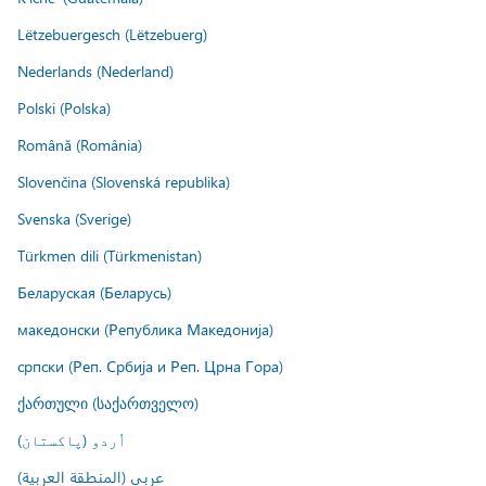
Lëtzebuergesch (Lëtzebuerg)
Nederlands (Nederland)
Polski (Polska)
Română (România)
Slovenčina (Slovenská republika)
Svenska (Sverige)
Türkmen dili (Türkmenistan)
Беларуская (Беларусь)
македонски (Република Македонија)
српски (Реп. Србија и Реп. Црна Гора)
ქართული (საქართველო)
اُردو (پاکستان)
عربي (المنطقة العربية)