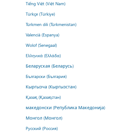
Tiếng Việt (Việt Nam)
Türkçe (Türkiye)
Türkmen dili (Türkmenistan)
Valencià (Espanya)
Wolof (Senegaal)
Ελληνικά (Ελλάδα)
Беларуская (Беларусь)
Български (България)
Кыргызча (Кыргызстан)
Қазақ (Қазақстан)
македонски (Република Македонија)
Монгол (Монгол)
Русский (Россия)