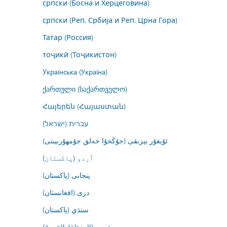
српски (Босна и Херцеговина)
српски (Реп. Србија и Реп. Црна Гора)
Татар (Россия)
тоҷикӣ (Тоҷикистон)
Українська (Україна)
ქართული (საქართველო)
Հայերեն (Հայաստան)
עברית (ישראל)
ئۇيغۇر يېزىقى (جۇڭخۇا خەلق جۇمھۇرىيىتى)
اُردو (پاکستان)
پنجابی (پاکستان)
درى (افغانستان)
سنڌي (پاکستان)
عربي (المنطقة العربية)