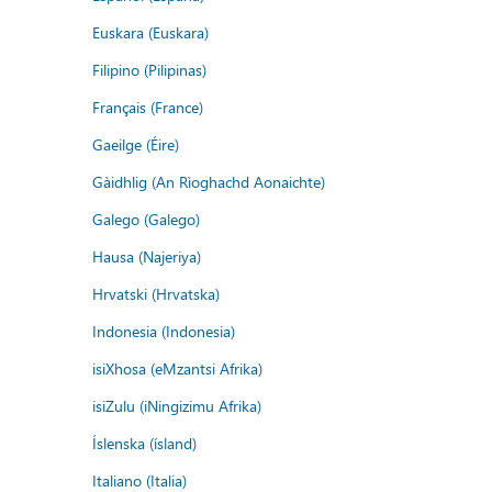
Euskara (Euskara)
Filipino (Pilipinas)
Français (France)
Gaeilge (Éire)
Gàidhlig (An Rìoghachd Aonaichte)
Galego (Galego)
Hausa (Najeriya)
Hrvatski (Hrvatska)
Indonesia (Indonesia)
isiXhosa (eMzantsi Afrika)
isiZulu (iNingizimu Afrika)
Íslenska (ísland)
Italiano (Italia)