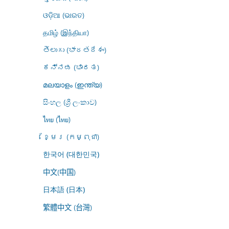
ଓଡ଼ିଆ (ଭାରତ)
தமிழ் (இந்தியா)
తెలుగు (భారతదేశం)
ಕನ್ನಡ (ಭಾರತ)
മലയാളം (ഇന്ത്യ)
සිංහල (ශ්‍රී ලංකාව)
ไทย (ไทย)
ខ្មែរ (កម្ពុជា)
한국어 (대한민국)
中文(中国)
日本語 (日本)
繁體中文 (台灣)