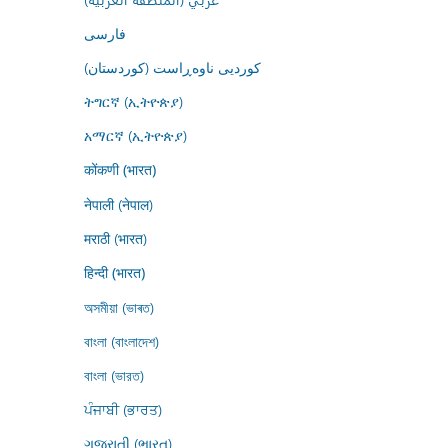
فارسى
کوردیی ناوەڕاست (کوردستان)
ትግርኛ (ኢትዮጵያ)
አማርኛ (ኢትዮጵያ)
कोंकणी (भारत)
नेपाली (नेपाल)
मराठी (भारत)
हिन्दी (भारत)
অসমীয়া (ভাৰত)
বাংলা (বাংলাদেশ)
বাংলা (ভারত)
ਪੰਜਾਬੀ (ਭਾਰਤ)
ગુજરાતી (ભારત)