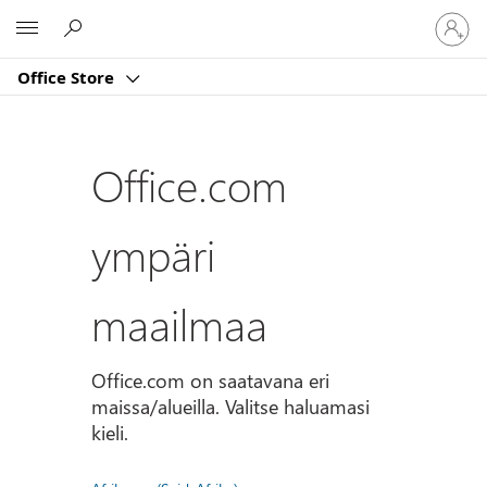
Kirjaud
Microsoft
sisään
tilille
Office Store
Office.com
ympäri
maailmaa
Office.com on saatavana eri
maissa/alueilla. Valitse haluamasi
kieli.