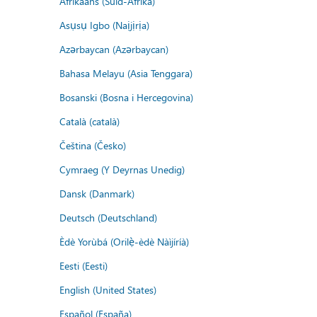
Afrikaans (Suid-Afrika)
Asụsụ Igbo (Naịjịrịa)
Azərbaycan (Azərbaycan)
Bahasa Melayu (Asia Tenggara)
Bosanski (Bosna i Hercegovina)
Català (català)
Čeština (Česko)
Cymraeg (Y Deyrnas Unedig)
Dansk (Danmark)
Deutsch (Deutschland)
Èdè Yorùbá (Orilẹ̀-èdè Nàìjíríà)
Eesti (Eesti)
English (United States)
Español (España)