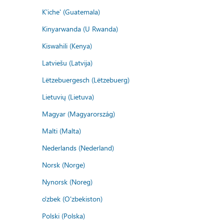
K'iche' (Guatemala)
Kinyarwanda (U Rwanda)
Kiswahili (Kenya)
Latviešu (Latvija)
Lëtzebuergesch (Lëtzebuerg)
Lietuvių (Lietuva)
Magyar (Magyarország)
Malti (Malta)
Nederlands (Nederland)
Norsk (Norge)
Nynorsk (Noreg)
o'zbek (O'zbekiston)
Polski (Polska)