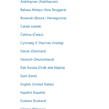
Azərbaycan (Azərbaycan)
Bahasa Melayu (Asia Tenggara)
Bosanski (Bosna i Hercegovina)
Català (català)
Čeština (Česko)
Cymraeg (Y Deyrnas Unedig)
Dansk (Danmark)
Deutsch (Deutschland)
Èdè Yorùbá (Orilẹ̀-èdè Nàìjíríà)
Eesti (Eesti)
English (United States)
Español (España)
Euskara (Euskara)
Filipino (Pilipinas)