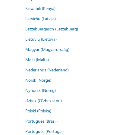
Kiswahili (Kenya)
Latviešu (Latvija)
Lëtzebuergesch (Lëtzebuerg)
Lietuvių (Lietuva)
Magyar (Magyarország)
Malti (Malta)
Nederlands (Nederland)
Norsk (Norge)
Nynorsk (Noreg)
o'zbek (O'zbekiston)
Polski (Polska)
Português (Brasil)
Português (Portugal)