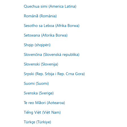
Quechua simi (America Latina)
Română (România)
Sesotho sa Leboa (Afrika Borwa)
Setswana (Aforika Borwa)
Shqip (shqipëri)
Slovenčina (Slovenská republika)
Slovenski (Slovenija)
Srpski (Rep. Srbija i Rep. Crna Gora)
Suomi (Suomi)
Svenska (Sverige)
Te reo Māori (Aotearoa)
Tiếng Việt (Việt Nam)
Türkçe (Türkiye)