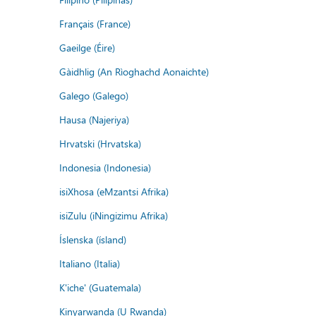
Français (France)
Gaeilge (Éire)
Gàidhlig (An Rìoghachd Aonaichte)
Galego (Galego)
Hausa (Najeriya)
Hrvatski (Hrvatska)
Indonesia (Indonesia)
isiXhosa (eMzantsi Afrika)
isiZulu (iNingizimu Afrika)
Íslenska (ísland)
Italiano (Italia)
K'iche' (Guatemala)
Kinyarwanda (U Rwanda)