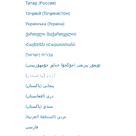
Татар (Россия)
тоҷикӣ (Тоҷикистон)
Українська (Україна)
ქართული (საქართველო)
Հայերեն (Հայաստան)
עברית (ישראל)
ئۇيغۇر يېزىقى (جۇڭخۇا خەلق جۇمھۇرىيىتى)
اُردو (پاکستان)
پنجابی (پاکستان)
درى (افغانستان)
سنڌي (پاکستان)
عربي (المنطقة العربية)
فارسى