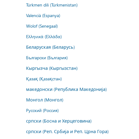
Türkmen dili (Türkmenistan)
Valencià (Espanya)
Wolof (Senegaal)
Ελληνικά (Ελλάδα)
Беларуская (Беларусь)
Български (България)
Кыргызча (Кыргызстан)
Қазақ (Қазақстан)
македонски (Република Македонија)
Монгол (Монгол)
Русский (Россия)
српски (Босна и Херцеговина)
српски (Реп. Србија и Реп. Црна Гора)