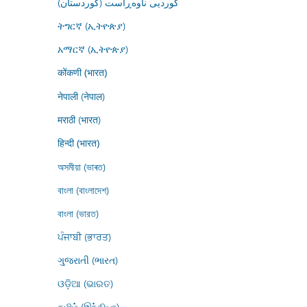
کوردیی ناوەڕاست (کوردستان)
ትግርኛ (ኢትዮጵያ)
አማርኛ (ኢትዮጵያ)
कोंकणी (भारत)
नेपाली (नेपाल)
मराठी (भारत)
हिन्दी (भारत)
অসমীয়া (ভাৰত)
বাংলা (বাংলাদেশ)
বাংলা (ভারত)
ਪੰਜਾਬੀ (ਭਾਰਤ)
ગુજરાતી (ભારત)
ଓଡ଼ିଆ (ଭାରତ)
தமிழ் (இந்தியா)