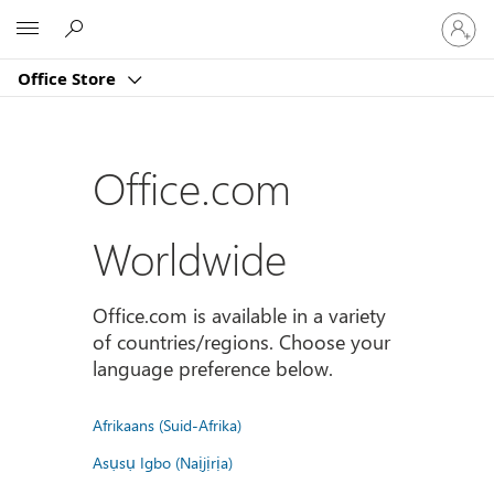
Sign
Microsoft
in
to
Office Store
your
account
Office.com
Worldwide
Office.com is available in a variety
of countries/regions. Choose your
language preference below.
Afrikaans (Suid-Afrika)
Asụsụ Igbo (Naịjịrịa)