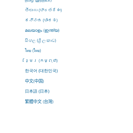
తెలుగు (భారతదేశం)
ಕನ್ನಡ (ಭಾರತ)
മലയാളം (ഇന്ത്യ)
සිංහල (ශ්‍රී ලංකාව)
ไทย (ไทย)
ខ្មែរ (កម្ពុជា)
한국어 (대한민국)
中文(中国)
日本語 (日本)
繁體中文 (台灣)