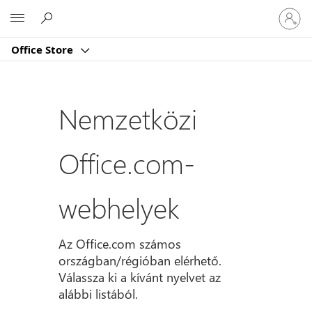
Jelentk
Microsoft
be
a
Office Store
fiókjába
Nemzetközi
Office.com-
webhelyek
Az Office.com számos
országban/régióban elérhető.
Válassza ki a kívánt nyelvet az
alábbi listából.