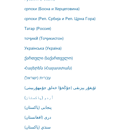
српски (Босна и Херцеговина)
српски (Реп. Србија и Реп. Црна Гора)
Татар (Россия)
тоҷикӣ (Тоҷикистон)
Українська (Україна)
ქართული (საქართველო)
Հայերեն (Հայաստան)
עברית (ישראל)
ئۇيغۇر يېزىقى (جۇڭخۇا خەلق جۇمھۇرىيىتى)
اُردو (پاکستان)
پنجابی (پاکستان)
درى (افغانستان)
سنڌي (پاکستان)