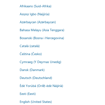
Afrikaans (Suid-Afrika)
Asụsụ Igbo (Naịjịrịa)
Azərbaycan (Azərbaycan)
Bahasa Melayu (Asia Tenggara)
Bosanski (Bosna i Hercegovina)
Català (català)
Čeština (Česko)
Cymraeg (Y Deyrnas Unedig)
Dansk (Danmark)
Deutsch (Deutschland)
Èdè Yorùbá (Orilẹ̀-èdè Nàìjíríà)
Eesti (Eesti)
English (United States)