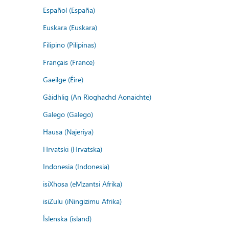
Español (España)
Euskara (Euskara)
Filipino (Pilipinas)
Français (France)
Gaeilge (Éire)
Gàidhlig (An Rìoghachd Aonaichte)
Galego (Galego)
Hausa (Najeriya)
Hrvatski (Hrvatska)
Indonesia (Indonesia)
isiXhosa (eMzantsi Afrika)
isiZulu (iNingizimu Afrika)
Íslenska (ísland)