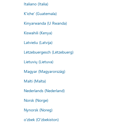
Italiano (Italia)
K'iche' (Guatemala)
Kinyarwanda (U Rwanda)
Kiswahili (Kenya)
Latviešu (Latvija)
Lëtzebuergesch (Lëtzebuerg)
Lietuvių (Lietuva)
Magyar (Magyarország)
Malti (Malta)
Nederlands (Nederland)
Norsk (Norge)
Nynorsk (Noreg)
o'zbek (O'zbekiston)