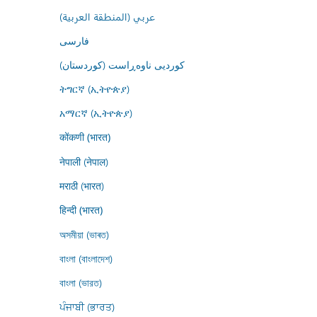
عربي (المنطقة العربية)
فارسى
کوردیی ناوەڕاست (کوردستان)
ትግርኛ (ኢትዮጵያ)
አማርኛ (ኢትዮጵያ)
कोंकणी (भारत)
नेपाली (नेपाल)
मराठी (भारत)
हिन्दी (भारत)
অসমীয়া (ভাৰত)
বাংলা (বাংলাদেশ)
বাংলা (ভারত)
ਪੰਜਾਬੀ (ਭਾਰਤ)