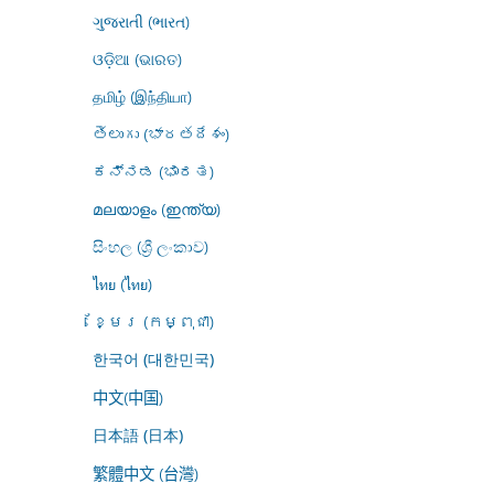
ગુજરાતી (ભારત)
ଓଡ଼ିଆ (ଭାରତ)
தமிழ் (இந்தியா)
తెలుగు (భారతదేశం)
ಕನ್ನಡ (ಭಾರತ)
മലയാളം (ഇന്ത്യ)
සිංහල (ශ්‍රී ලංකාව)
ไทย (ไทย)
ខ្មែរ (កម្ពុជា)
한국어 (대한민국)
中文(中国)
日本語 (日本)
繁體中文 (台灣)