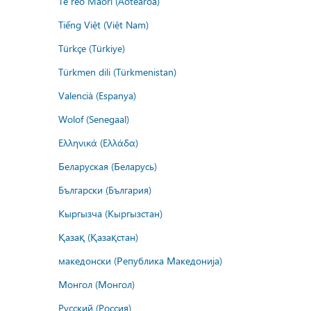
Te reo Māori (Aotearoa)
Tiếng Việt (Việt Nam)
Türkçe (Türkiye)
Türkmen dili (Türkmenistan)
Valencià (Espanya)
Wolof (Senegaal)
Ελληνικά (Ελλάδα)
Беларуская (Беларусь)
Български (България)
Кыргызча (Кыргызстан)
Қазақ (Қазақстан)
македонски (Република Македонија)
Монгол (Монгол)
Русский (Россия)