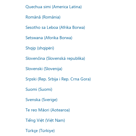
Quechua simi (America Latina)
Română (România)
Sesotho sa Leboa (Afrika Borwa)
Setswana (Aforika Borwa)
Shqip (shqipëri)
Slovenčina (Slovenská republika)
Slovenski (Slovenija)
Srpski (Rep. Srbija i Rep. Crna Gora)
Suomi (Suomi)
Svenska (Sverige)
Te reo Māori (Aotearoa)
Tiếng Việt (Việt Nam)
Türkçe (Türkiye)