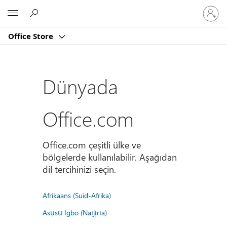
Hesabın
Microsoft
oturum
açın
Office Store
Dünyada
Office.com
Office.com çeşitli ülke ve
bölgelerde kullanılabilir. Aşağıdan
dil tercihinizi seçin.
Afrikaans (Suid-Afrika)
Asụsụ Igbo (Naịjịrịa)