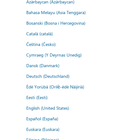
Azərbaycan (Azərbaycan)
Bahasa Melayu (Asia Tenggara)
Bosanski (Bosna i Hercegovina)
Català (català)
Čeština (Česko)
Cymraeg (Y Deyrnas Unedig)
Dansk (Danmark)
Deutsch (Deutschland)
Èdè Yorùbá (Orilẹ̀-èdè Nàìjíríà)
Eesti (Eesti)
English (United States)
Español (España)
Euskara (Euskara)
Filipino (Pilipinas)