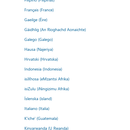
Français (France)
Gaeilge (Éire)
Gàidhlig (An Rìoghachd Aonaichte)
Galego (Galego)
Hausa (Najeriya)
Hrvatski (Hrvatska)
Indonesia (Indonesia)
isiXhosa (eMzantsi Afrika)
isiZulu (iNingizimu Afrika)
Íslenska (ísland)
Italiano (Italia)
K'iche' (Guatemala)
Kinyarwanda (U Rwanda)