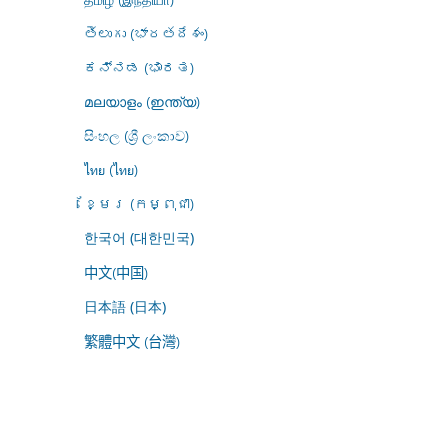
తెలుగు (భారతదేశం)
ಕನ್ನಡ (ಭಾರತ)
മലയാളം (ഇന്ത്യ)
සිංහල (ශ්‍රී ලංකාව)
ไทย (ไทย)
ខ្មែរ (កម្ពុជា)
한국어 (대한민국)
中文(中国)
日本語 (日本)
繁體中文 (台灣)