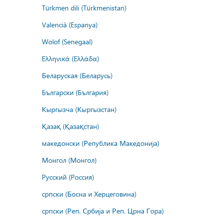
Türkmen dili (Türkmenistan)
Valencià (Espanya)
Wolof (Senegaal)
Ελληνικά (Ελλάδα)
Беларуская (Беларусь)
Български (България)
Кыргызча (Кыргызстан)
Қазақ (Қазақстан)
македонски (Република Македонија)
Монгол (Монгол)
Русский (Россия)
српски (Босна и Херцеговина)
српски (Реп. Србија и Реп. Црна Гора)