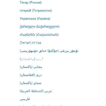
Татар (Россия)
тоҷикӣ (Тоҷикистон)
Українська (Україна)
ქართული (საქართველო)
Հայերեն (Հայաստան)
עברית (ישראל)
ئۇيغۇر يېزىقى (جۇڭخۇا خەلق جۇمھۇرىيىتى)
اُردو (پاکستان)
پنجابی (پاکستان)
درى (افغانستان)
سنڌي (پاکستان)
عربي (المنطقة العربية)
فارسى