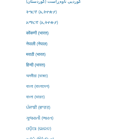
کوردیی ناوەڕاست (کوردستان)
ትግርኛ (ኢትዮጵያ)
አማርኛ (ኢትዮጵያ)
कोंकणी (भारत)
नेपाली (नेपाल)
मराठी (भारत)
हिन्दी (भारत)
অসমীয়া (ভাৰত)
বাংলা (বাংলাদেশ)
বাংলা (ভারত)
ਪੰਜਾਬੀ (ਭਾਰਤ)
ગુજરાતી (ભારત)
ଓଡ଼ିଆ (ଭାରତ)
தமிழ் (இந்தியா)