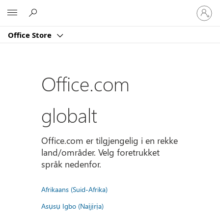
Logg
Microsoft
på
kontoe
Office Store
din
Office.com
globalt
Office.com er tilgjengelig i en rekke
land/områder. Velg foretrukket
språk nedenfor.
Afrikaans (Suid-Afrika)
Asụsụ Igbo (Naịjịrịa)