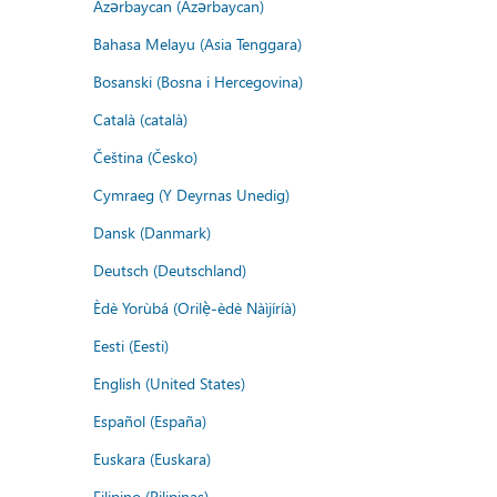
Azərbaycan (Azərbaycan)
Bahasa Melayu (Asia Tenggara)
Bosanski (Bosna i Hercegovina)
Català (català)
Čeština (Česko)
Cymraeg (Y Deyrnas Unedig)
Dansk (Danmark)
Deutsch (Deutschland)
Èdè Yorùbá (Orilẹ̀-èdè Nàìjíríà)
Eesti (Eesti)
English (United States)
Español (España)
Euskara (Euskara)
Filipino (Pilipinas)