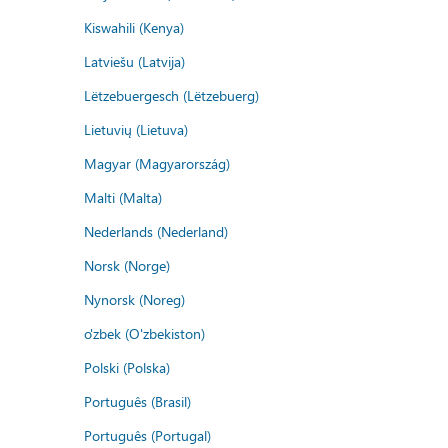
Kiswahili (Kenya)
Latviešu (Latvija)
Lëtzebuergesch (Lëtzebuerg)
Lietuvių (Lietuva)
Magyar (Magyarország)
Malti (Malta)
Nederlands (Nederland)
Norsk (Norge)
Nynorsk (Noreg)
o'zbek (O'zbekiston)
Polski (Polska)
Português (Brasil)
Português (Portugal)