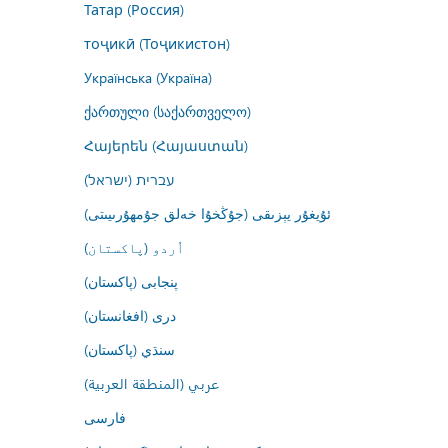
Татар (Россия)
тоҷикӣ (Тоҷикистон)
Українська (Україна)
ქართული (საქართველო)
Հայերեն (Հայաստան)
עברית (ישראל)
ئۇيغۇر يېزىقى (جۇڭخۇا خەلق جۇمھۇرىيىتى)
اُردو (پاکستان)
پنجابی (پاکستان)
درى (افغانستان)
سنڌي (پاکستان)
عربي (المنطقة العربية)
فارسى