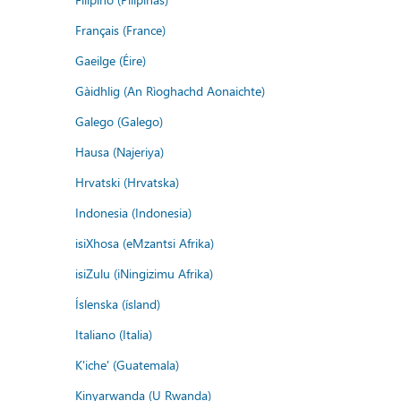
Français (France)
Gaeilge (Éire)
Gàidhlig (An Rìoghachd Aonaichte)
Galego (Galego)
Hausa (Najeriya)
Hrvatski (Hrvatska)
Indonesia (Indonesia)
isiXhosa (eMzantsi Afrika)
isiZulu (iNingizimu Afrika)
Íslenska (ísland)
Italiano (Italia)
K'iche' (Guatemala)
Kinyarwanda (U Rwanda)