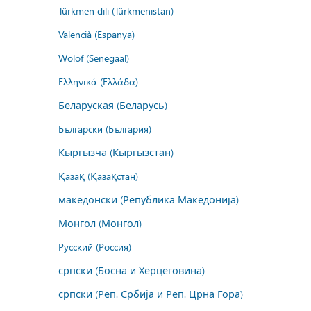
Türkmen dili (Türkmenistan)
Valencià (Espanya)
Wolof (Senegaal)
Ελληνικά (Ελλάδα)
Беларуская (Беларусь)
Български (България)
Кыргызча (Кыргызстан)
Қазақ (Қазақстан)
македонски (Република Македонија)
Монгол (Монгол)
Русский (Россия)
српски (Босна и Херцеговина)
српски (Реп. Србија и Реп. Црна Гора)