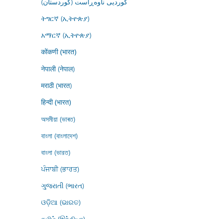
کوردیی ناوەڕاست (کوردستان)
ትግርኛ (ኢትዮጵያ)
አማርኛ (ኢትዮጵያ)
कोंकणी (भारत)
नेपाली (नेपाल)
मराठी (भारत)
हिन्दी (भारत)
অসমীয়া (ভাৰত)
বাংলা (বাংলাদেশ)
বাংলা (ভারত)
ਪੰਜਾਬੀ (ਭਾਰਤ)
ગુજરાતી (ભારત)
ଓଡ଼ିଆ (ଭାରତ)
தமிழ் (இந்தியா)