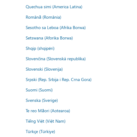
Quechua simi (America Latina)
Română (România)
Sesotho sa Leboa (Afrika Borwa)
Setswana (Aforika Borwa)
Shqip (shqipëri)
Slovenčina (Slovenská republika)
Slovenski (Slovenija)
Srpski (Rep. Srbija i Rep. Crna Gora)
Suomi (Suomi)
Svenska (Sverige)
Te reo Māori (Aotearoa)
Tiếng Việt (Việt Nam)
Türkçe (Türkiye)