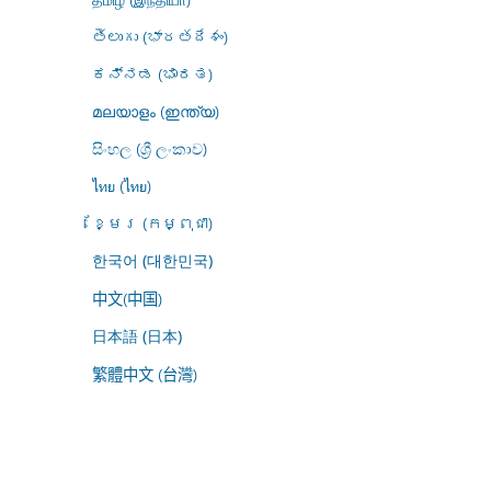
తెలుగు (భారతదేశం)
ಕನ್ನಡ (ಭಾರತ)
മലയാളം (ഇന്ത്യ)
සිංහල (ශ්‍රී ලංකාව)
ไทย (ไทย)
ខ្មែរ (កម្ពុជា)
한국어 (대한민국)
中文(中国)
日本語 (日本)
繁體中文 (台灣)