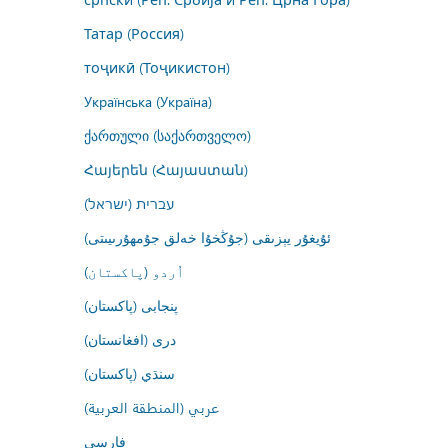
Татар (Россия)
тоҷикӣ (Тоҷикистон)
Українська (Україна)
ქართული (საქართველო)
Հայերեն (Հայաստան)
עברית (ישראל)
ئۇيغۇر يېزىقى (جۇڭخۇا خەلق جۇمھۇرىيىتى)
اُردو (پاکستان)
پنجابی (پاکستان)
درى (افغانستان)
سنڌي (پاکستان)
عربي (المنطقة العربية)
فارسى