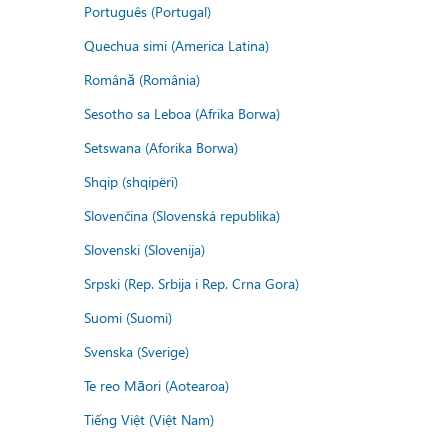
Português (Portugal)
Quechua simi (America Latina)
Română (România)
Sesotho sa Leboa (Afrika Borwa)
Setswana (Aforika Borwa)
Shqip (shqipëri)
Slovenčina (Slovenská republika)
Slovenski (Slovenija)
Srpski (Rep. Srbija i Rep. Crna Gora)
Suomi (Suomi)
Svenska (Sverige)
Te reo Māori (Aotearoa)
Tiếng Việt (Việt Nam)