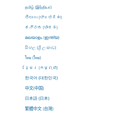
தமிழ் (இந்தியா)
తెలుగు (భారతదేశం)
ಕನ್ನಡ (ಭಾರತ)
മലയാളം (ഇന്ത്യ)
සිංහල (ශ්‍රී ලංකාව)
ไทย (ไทย)
ខ្មែរ (កម្ពុជា)
한국어 (대한민국)
中文(中国)
日本語 (日本)
繁體中文 (台灣)