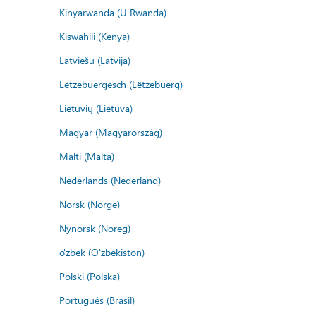
Kinyarwanda (U Rwanda)
Kiswahili (Kenya)
Latviešu (Latvija)
Lëtzebuergesch (Lëtzebuerg)
Lietuvių (Lietuva)
Magyar (Magyarország)
Malti (Malta)
Nederlands (Nederland)
Norsk (Norge)
Nynorsk (Noreg)
o'zbek (O'zbekiston)
Polski (Polska)
Português (Brasil)