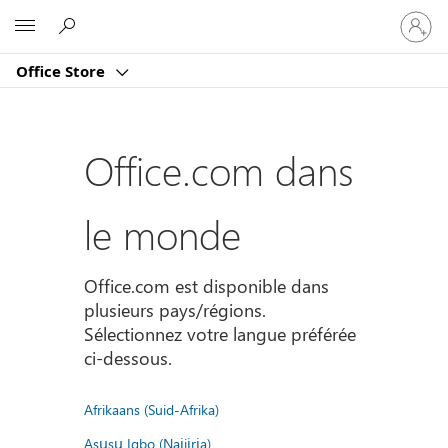
Connect
Microsoft
vous
à
Office Store
votre
compte
Office.com dans
le monde
Office.com est disponible dans
plusieurs pays/régions.
Sélectionnez votre langue préférée
ci-dessous.
Afrikaans (Suid-Afrika)
Asụsụ Igbo (Naịjịrịa)