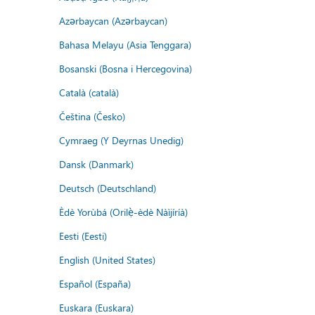
Azərbaycan (Azərbaycan)
Bahasa Melayu (Asia Tenggara)
Bosanski (Bosna i Hercegovina)
Català (català)
Čeština (Česko)
Cymraeg (Y Deyrnas Unedig)
Dansk (Danmark)
Deutsch (Deutschland)
Èdè Yorùbá (Orilẹ̀-èdè Nàìjíríà)
Eesti (Eesti)
English (United States)
Español (España)
Euskara (Euskara)