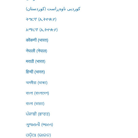
کوردیی ناوەڕاست (کوردستان)
ትግርኛ (ኢትዮጵያ)
አማርኛ (ኢትዮጵያ)
कोंकणी (भारत)
नेपाली (नेपाल)
मराठी (भारत)
हिन्दी (भारत)
অসমীয়া (ভাৰত)
বাংলা (বাংলাদেশ)
বাংলা (ভারত)
ਪੰਜਾਬੀ (ਭਾਰਤ)
ગુજરાતી (ભારત)
ଓଡ଼ିଆ (ଭାରତ)