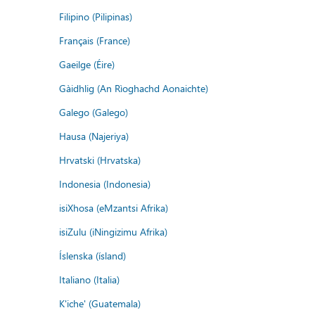
Filipino (Pilipinas)
Français (France)
Gaeilge (Éire)
Gàidhlig (An Rìoghachd Aonaichte)
Galego (Galego)
Hausa (Najeriya)
Hrvatski (Hrvatska)
Indonesia (Indonesia)
isiXhosa (eMzantsi Afrika)
isiZulu (iNingizimu Afrika)
Íslenska (ísland)
Italiano (Italia)
K'iche' (Guatemala)