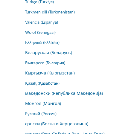
Türkçe (Türkiye)
Türkmen dili (Türkmenistan)
Valencià (Espanya)
Wolof (Senegaal)
Ελληνικά (Ελλάδα)
Беларуская (Беларусь)
Български (България)
Кыргызча (Кыргызстан)
Қазақ (Қазақстан)
македонски (Република Македонија)
Монгол (Монгол)
Русский (Россия)
српски (Босна и Херцеговина)
српски (Реп. Србија и Реп. Црна Гора)