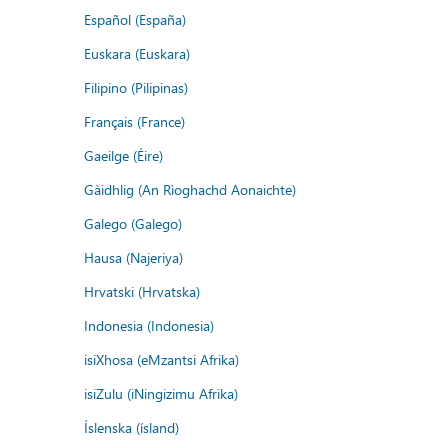
Español (España)
Euskara (Euskara)
Filipino (Pilipinas)
Français (France)
Gaeilge (Éire)
Gàidhlig (An Rìoghachd Aonaichte)
Galego (Galego)
Hausa (Najeriya)
Hrvatski (Hrvatska)
Indonesia (Indonesia)
isiXhosa (eMzantsi Afrika)
isiZulu (iNingizimu Afrika)
Íslenska (ísland)