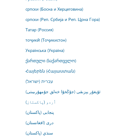
српски (Босна и Херцеговина)
српски (Реп. Србија и Реп. Црна Гора)
Татар (Россия)
тоҷикӣ (Тоҷикистон)
Українська (Україна)
ქართული (საქართველო)
Հայերեն (Հայաստան)
עברית (ישראל)
ئۇيغۇر يېزىقى (جۇڭخۇا خەلق جۇمھۇرىيىتى)
اُردو (پاکستان)
پنجابی (پاکستان)
درى (افغانستان)
سنڌي (پاکستان)