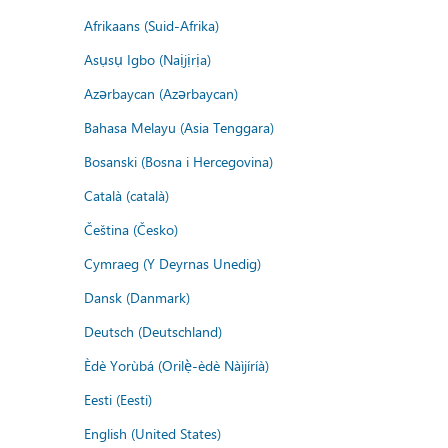
Afrikaans (Suid-Afrika)
Asụsụ Igbo (Naịjịrịa)
Azərbaycan (Azərbaycan)
Bahasa Melayu (Asia Tenggara)
Bosanski (Bosna i Hercegovina)
Català (català)
Čeština (Česko)
Cymraeg (Y Deyrnas Unedig)
Dansk (Danmark)
Deutsch (Deutschland)
Èdè Yorùbá (Orilẹ̀-èdè Nàìjíríà)
Eesti (Eesti)
English (United States)