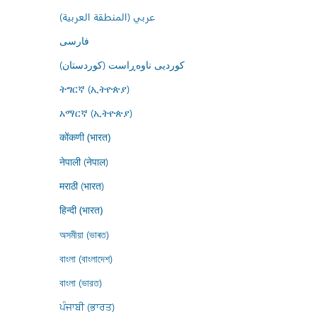
عربي (المنطقة العربية)
فارسى
کوردیی ناوەڕاست (کوردستان)
ትግርኛ (ኢትዮጵያ)
አማርኛ (ኢትዮጵያ)
कोंकणी (भारत)
नेपाली (नेपाल)
मराठी (भारत)
हिन्दी (भारत)
অসমীয়া (ভাৰত)
বাংলা (বাংলাদেশ)
বাংলা (ভারত)
ਪੰਜਾਬੀ (ਭਾਰਤ)