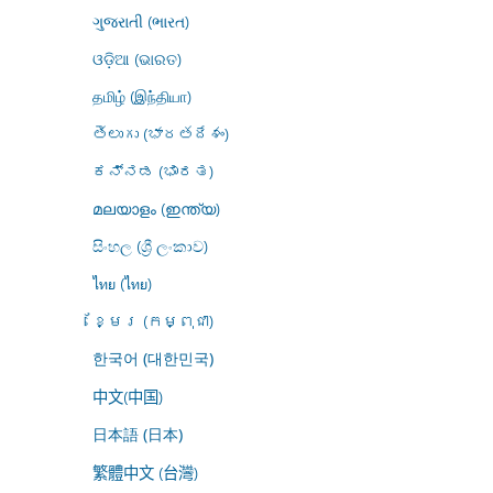
ગુજરાતી (ભારત)
ଓଡ଼ିଆ (ଭାରତ)
தமிழ் (இந்தியா)
తెలుగు (భారతదేశం)
ಕನ್ನಡ (ಭಾರತ)
മലയാളം (ഇന്ത്യ)
සිංහල (ශ්‍රී ලංකාව)
ไทย (ไทย)
ខ្មែរ (កម្ពុជា)
한국어 (대한민국)
中文(中国)
日本語 (日本)
繁體中文 (台灣)