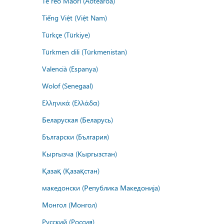
Te reo Māori (Aotearoa)
Tiếng Việt (Việt Nam)
Türkçe (Türkiye)
Türkmen dili (Türkmenistan)
Valencià (Espanya)
Wolof (Senegaal)
Ελληνικά (Ελλάδα)
Беларуская (Беларусь)
Български (България)
Кыргызча (Кыргызстан)
Қазақ (Қазақстан)
македонски (Република Македонија)
Монгол (Монгол)
Русский (Россия)