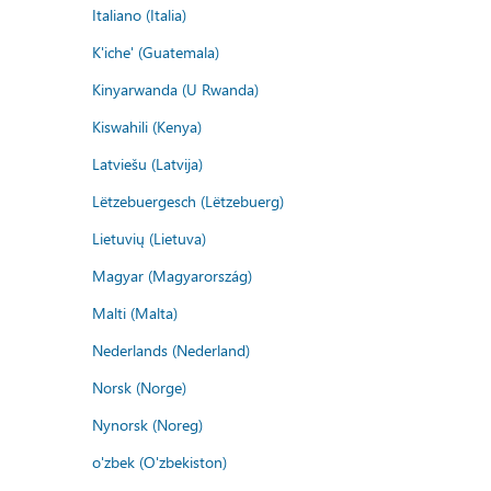
Italiano (Italia)
K'iche' (Guatemala)
Kinyarwanda (U Rwanda)
Kiswahili (Kenya)
Latviešu (Latvija)
Lëtzebuergesch (Lëtzebuerg)
Lietuvių (Lietuva)
Magyar (Magyarország)
Malti (Malta)
Nederlands (Nederland)
Norsk (Norge)
Nynorsk (Noreg)
o'zbek (O'zbekiston)