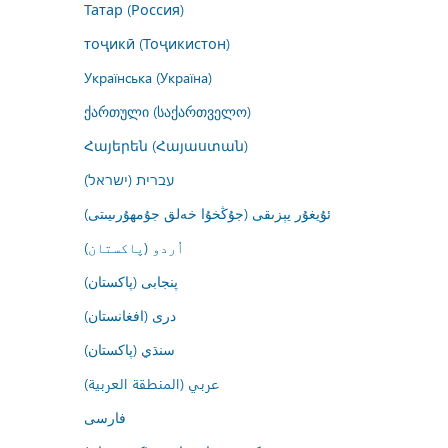
Татар (Россия)
тоҷикӣ (Тоҷикистон)
Українська (Україна)
ქართული (საქართველო)
Հայերեն (Հայաստան)
עברית (ישראל)
ئۇيغۇر يېزىقى (جۇڭخۇا خەلق جۇمھۇرىيىتى)
اُردو (پاکستان)
پنجابی (پاکستان)
درى (افغانستان)
سنڌي (پاکستان)
عربي (المنطقة العربية)
فارسى