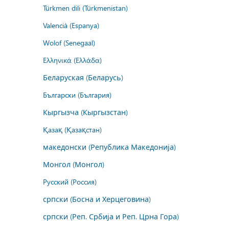
Türkmen dili (Türkmenistan)
Valencià (Espanya)
Wolof (Senegaal)
Ελληνικά (Ελλάδα)
Беларуская (Беларусь)
Български (България)
Кыргызча (Кыргызстан)
Қазақ (Қазақстан)
македонски (Република Македонија)
Монгол (Монгол)
Русский (Россия)
српски (Босна и Херцеговина)
српски (Реп. Србија и Реп. Црна Гора)