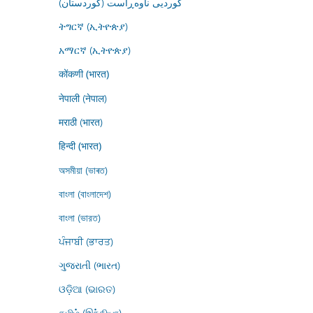
کوردیی ناوەڕاست (کوردستان)
ትግርኛ (ኢትዮጵያ)
አማርኛ (ኢትዮጵያ)
कोंकणी (भारत)
नेपाली (नेपाल)
मराठी (भारत)
हिन्दी (भारत)
অসমীয়া (ভাৰত)
বাংলা (বাংলাদেশ)
বাংলা (ভারত)
ਪੰਜਾਬੀ (ਭਾਰਤ)
ગુજરાતી (ભારત)
ଓଡ଼ିଆ (ଭାରତ)
தமிழ் (இந்தியா)