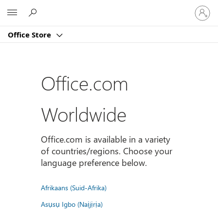
Sign
Microsoft
in
to
Office Store
your
account
Office.com
Worldwide
Office.com is available in a variety
of countries/regions. Choose your
language preference below.
Afrikaans (Suid-Afrika)
Asụsụ Igbo (Naịjịrịa)