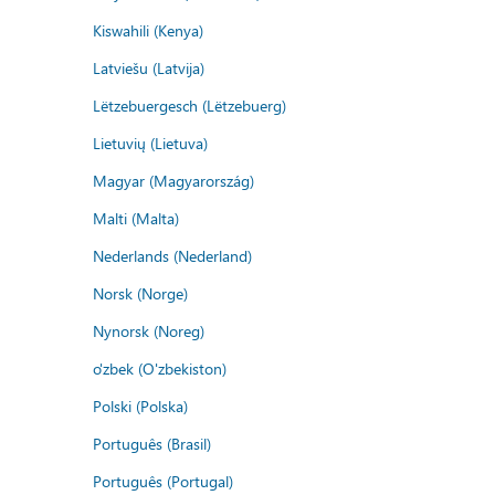
Kiswahili (Kenya)
Latviešu (Latvija)
Lëtzebuergesch (Lëtzebuerg)
Lietuvių (Lietuva)
Magyar (Magyarország)
Malti (Malta)
Nederlands (Nederland)
Norsk (Norge)
Nynorsk (Noreg)
o'zbek (O'zbekiston)
Polski (Polska)
Português (Brasil)
Português (Portugal)