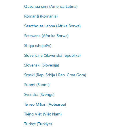
Quechua simi (America Latina)
Română (România)
Sesotho sa Leboa (Afrika Borwa)
Setswana (Aforika Borwa)
Shqip (shqipëri)
Slovenčina (Slovenská republika)
Slovenski (Slovenija)
Srpski (Rep. Srbija i Rep. Crna Gora)
Suomi (Suomi)
Svenska (Sverige)
Te reo Māori (Aotearoa)
Tiếng Việt (Việt Nam)
Türkçe (Türkiye)