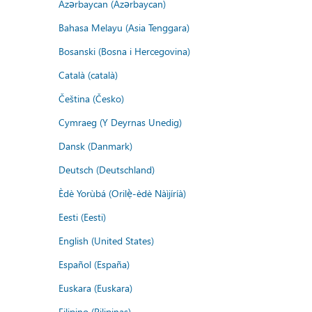
Azərbaycan (Azərbaycan)
Bahasa Melayu (Asia Tenggara)
Bosanski (Bosna i Hercegovina)
Català (català)
Čeština (Česko)
Cymraeg (Y Deyrnas Unedig)
Dansk (Danmark)
Deutsch (Deutschland)
Èdè Yorùbá (Orilẹ̀-èdè Nàìjíríà)
Eesti (Eesti)
English (United States)
Español (España)
Euskara (Euskara)
Filipino (Pilipinas)