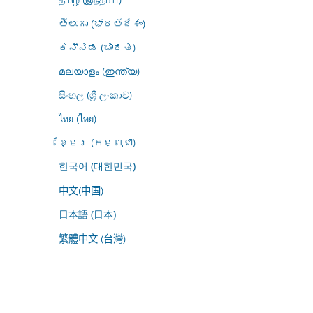
తెలుగు (భారతదేశం)
ಕನ್ನಡ (ಭಾರತ)
മലയാളം (ഇന്ത്യ)
සිංහල (ශ්‍රී ලංකාව)
ไทย (ไทย)
ខ្មែរ (កម្ពុជា)
한국어 (대한민국)
中文(中国)
日本語 (日本)
繁體中文 (台灣)