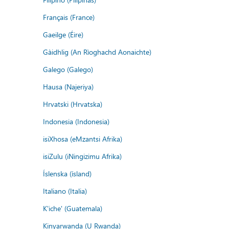
Français (France)
Gaeilge (Éire)
Gàidhlig (An Rìoghachd Aonaichte)
Galego (Galego)
Hausa (Najeriya)
Hrvatski (Hrvatska)
Indonesia (Indonesia)
isiXhosa (eMzantsi Afrika)
isiZulu (iNingizimu Afrika)
Íslenska (ísland)
Italiano (Italia)
K'iche' (Guatemala)
Kinyarwanda (U Rwanda)