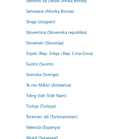
Sesotho sa Leboa (Afrika Borwa)
Setswana (Aforika Borwa)
Shqip (shqipëri)
Slovenčina (Slovenská republika)
Slovenski (Slovenija)
Srpski (Rep. Srbija i Rep. Crna Gora)
Suomi (Suomi)
Svenska (Sverige)
Te reo Māori (Aotearoa)
Tiếng Việt (Việt Nam)
Türkçe (Türkiye)
Türkmen dili (Türkmenistan)
Valencià (Espanya)
Wolof (Senegaal)