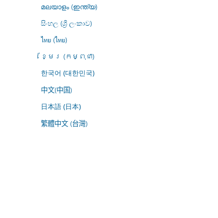
മലയാളം (ഇന്ത്യ)
සිංහල (ශ්‍රී ලංකාව)
ไทย (ไทย)
ខ្មែរ (កម្ពុជា)
한국어 (대한민국)
中文(中国)
日本語 (日本)
繁體中文 (台灣)