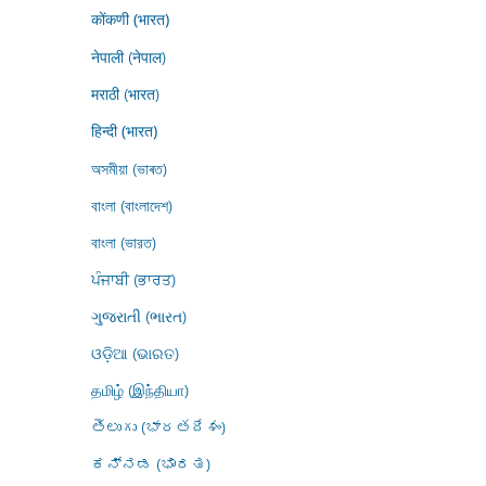
कोंकणी (भारत)
नेपाली (नेपाल)
मराठी (भारत)
हिन्दी (भारत)
অসমীয়া (ভাৰত)
বাংলা (বাংলাদেশ)
বাংলা (ভারত)
ਪੰਜਾਬੀ (ਭਾਰਤ)
ગુજરાતી (ભારત)
ଓଡ଼ିଆ (ଭାରତ)
தமிழ் (இந்தியா)
తెలుగు (భారతదేశం)
ಕನ್ನಡ (ಭಾರತ)