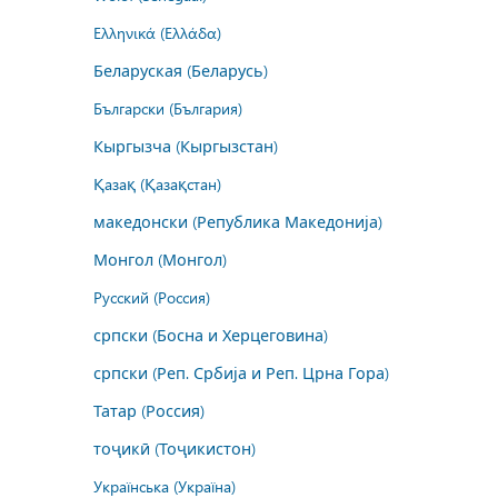
Ελληνικά (Ελλάδα)
Беларуская (Беларусь)
Български (България)
Кыргызча (Кыргызстан)
Қазақ (Қазақстан)
македонски (Република Македонија)
Монгол (Монгол)
Русский (Россия)
српски (Босна и Херцеговина)
српски (Реп. Србија и Реп. Црна Гора)
Татар (Россия)
тоҷикӣ (Тоҷикистон)
Українська (Україна)