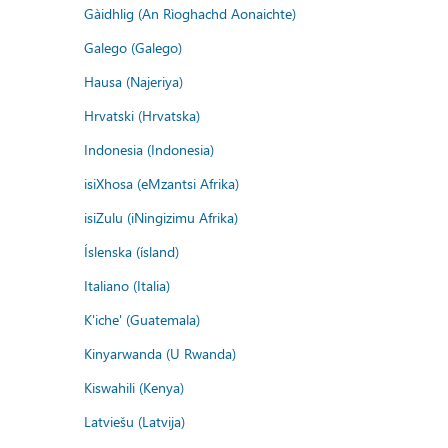
Gàidhlig (An Rìoghachd Aonaichte)
Galego (Galego)
Hausa (Najeriya)
Hrvatski (Hrvatska)
Indonesia (Indonesia)
isiXhosa (eMzantsi Afrika)
isiZulu (iNingizimu Afrika)
Íslenska (ísland)
Italiano (Italia)
K'iche' (Guatemala)
Kinyarwanda (U Rwanda)
Kiswahili (Kenya)
Latviešu (Latvija)