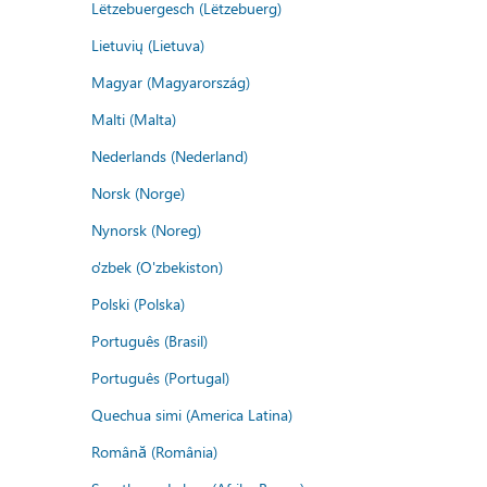
Lëtzebuergesch (Lëtzebuerg)
Lietuvių (Lietuva)
Magyar (Magyarország)
Malti (Malta)
Nederlands (Nederland)
Norsk (Norge)
Nynorsk (Noreg)
o'zbek (O'zbekiston)
Polski (Polska)
Português (Brasil)
Português (Portugal)
Quechua simi (America Latina)
Română (România)