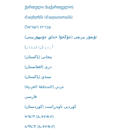
ქართული (საქართველო)
Հայերեն (Հայաստան)
עברית (ישראל)
ئۇيغۇر يېزىقى (جۇڭخۇا خەلق جۇمھۇرىيىتى)
اُردو (پاکستان)
پنجابی (پاکستان)
درى (افغانستان)
سنڌي (پاکستان)
عربي (المنطقة العربية)
فارسى
کوردیی ناوەڕاست (کوردستان)
ትግርኛ (ኢትዮጵያ)
አማርኛ (ኢትዮጵያ)