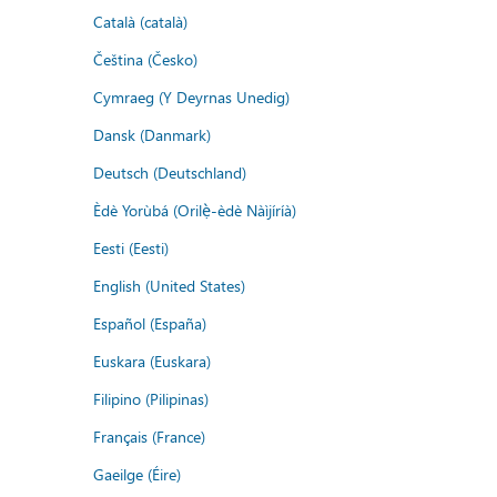
Català (català)
Čeština (Česko)
Cymraeg (Y Deyrnas Unedig)
Dansk (Danmark)
Deutsch (Deutschland)
Èdè Yorùbá (Orilẹ̀-èdè Nàìjíríà)
Eesti (Eesti)
English (United States)
Español (España)
Euskara (Euskara)
Filipino (Pilipinas)
Français (France)
Gaeilge (Éire)