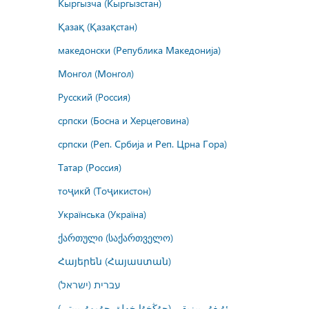
Кыргызча (Кыргызстан)
Қазақ (Қазақстан)
македонски (Република Македонија)
Монгол (Монгол)
Русский (Россия)
српски (Босна и Херцеговина)
српски (Реп. Србија и Реп. Црна Гора)
Татар (Россия)
тоҷикӣ (Тоҷикистон)
Українська (Україна)
ქართული (საქართველო)
Հայերեն (Հայաստան)
עברית (ישראל)
ئۇيغۇر يېزىقى (جۇڭخۇا خەلق جۇمھۇرىيىتى)