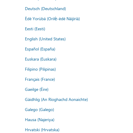
Deutsch (Deutschland)
Èdè Yorùbá (Orilẹ̀-èdè Nàìjíríà)
Eesti (Eesti)
English (United States)
Español (España)
Euskara (Euskara)
Filipino (Pilipinas)
Français (France)
Gaeilge (Éire)
Gàidhlig (An Rìoghachd Aonaichte)
Galego (Galego)
Hausa (Najeriya)
Hrvatski (Hrvatska)