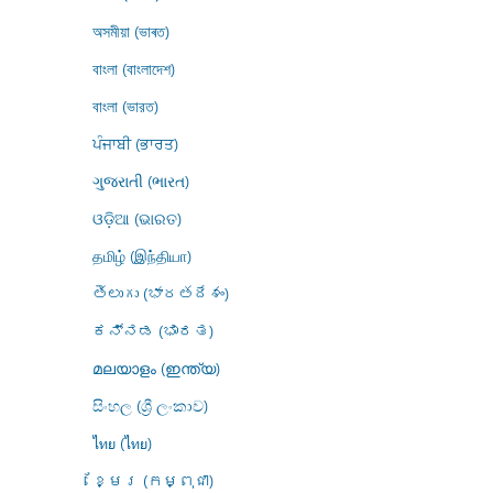
অসমীয়া (ভাৰত)
বাংলা (বাংলাদেশ)
বাংলা (ভারত)
ਪੰਜਾਬੀ (ਭਾਰਤ)
ગુજરાતી (ભારત)
ଓଡ଼ିଆ (ଭାରତ)
தமிழ் (இந்தியா)
తెలుగు (భారతదేశం)
ಕನ್ನಡ (ಭಾರತ)
മലയാളം (ഇന്ത്യ)
සිංහල (ශ්‍රී ලංකාව)
ไทย (ไทย)
ខ្មែរ (កម្ពុជា)