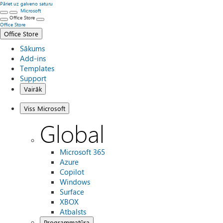
Pāriet uz galveno saturu
Microsoft
Office Store
Office Store
Office Store
Sākums
Add-ins
Templates
Support
Vairāk
Viss Microsoft
Global
Microsoft 365
Azure
Copilot
Windows
Surface
XBOX
Atbalsts
Programmatūra