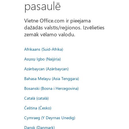
pasaulē
Vietne Office.com ir pieejama
dažādās valstīs/reģionos. Izvēlieties
zemāk vēlamo valodu.
Afrikaans (Suid-Afrika)
Asụsụ Igbo (Naịjịrịa)
Azərbaycan (Azərbaycan)
Bahasa Melayu (Asia Tenggara)
Bosanski (Bosna i Hercegovina)
Català (català)
Čeština (Česko)
Cymraeg (Y Deyrnas Unedig)
Dansk (Danmark)