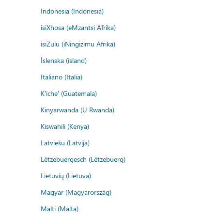
Indonesia (Indonesia)
isiXhosa (eMzantsi Afrika)
isiZulu (iNingizimu Afrika)
Íslenska (ísland)
Italiano (Italia)
K'iche' (Guatemala)
Kinyarwanda (U Rwanda)
Kiswahili (Kenya)
Latviešu (Latvija)
Lëtzebuergesch (Lëtzebuerg)
Lietuvių (Lietuva)
Magyar (Magyarország)
Malti (Malta)