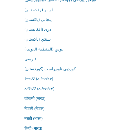
اُردو (پاکستان)
پنجابی (پاکستان)
درى (افغانستان)
سنڌي (پاکستان)
عربي (المنطقة العربية)
فارسى
کوردیی ناوەڕاست (کوردستان)
ትግርኛ (ኢትዮጵያ)
አማርኛ (ኢትዮጵያ)
कोंकणी (भारत)
नेपाली (नेपाल)
मराठी (भारत)
हिन्दी (भारत)