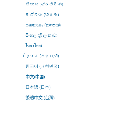
తెలుగు (భారతదేశం)
ಕನ್ನಡ (ಭಾರತ)
മലയാളം (ഇന്ത്യ)
සිංහල (ශ්‍රී ලංකාව)
ไทย (ไทย)
ខ្មែរ (កម្ពុជា)
한국어 (대한민국)
中文(中国)
日本語 (日本)
繁體中文 (台灣)