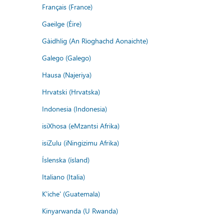
Français (France)
Gaeilge (Éire)
Gàidhlig (An Rìoghachd Aonaichte)
Galego (Galego)
Hausa (Najeriya)
Hrvatski (Hrvatska)
Indonesia (Indonesia)
isiXhosa (eMzantsi Afrika)
isiZulu (iNingizimu Afrika)
Íslenska (ísland)
Italiano (Italia)
K'iche' (Guatemala)
Kinyarwanda (U Rwanda)