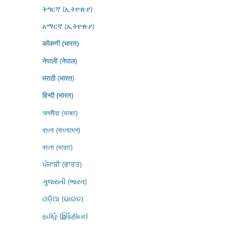
ትግርኛ (ኢትዮጵያ)
አማርኛ (ኢትዮጵያ)
कोंकणी (भारत)
नेपाली (नेपाल)
मराठी (भारत)
हिन्दी (भारत)
অসমীয়া (ভাৰত)
বাংলা (বাংলাদেশ)
বাংলা (ভারত)
ਪੰਜਾਬੀ (ਭਾਰਤ)
ગુજરાતી (ભારત)
ଓଡ଼ିଆ (ଭାରତ)
தமிழ் (இந்தியா)