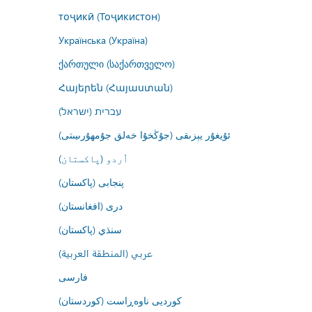
тоҷикӣ (Тоҷикистон)
Українська (Україна)
ქართული (საქართველო)
Հայերեն (Հայաստան)
עברית (ישראל)
ئۇيغۇر يېزىقى (جۇڭخۇا خەلق جۇمھۇرىيىتى)
اُردو (پاکستان)
پنجابی (پاکستان)
درى (افغانستان)
سنڌي (پاکستان)
عربي (المنطقة العربية)
فارسى
کوردیی ناوەڕاست (کوردستان)