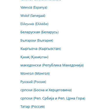
Valencià (Espanya)
Wolof (Senegaal)
Ελληνικά (Ελλάδα)
Беларуская (Беларусь)
Български (България)
Кыргызча (Кыргызстан)
Қазақ (Қазақстан)
македонски (Република Македонија)
Монгол (Монгол)
Русский (Россия)
српски (Босна и Херцеговина)
српски (Реп. Србија и Реп. Црна Гора)
Татар (Россия)