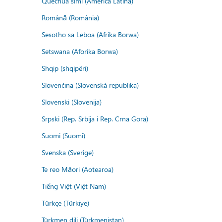
Quechua simi (America Latina)
Română (România)
Sesotho sa Leboa (Afrika Borwa)
Setswana (Aforika Borwa)
Shqip (shqipëri)
Slovenčina (Slovenská republika)
Slovenski (Slovenija)
Srpski (Rep. Srbija i Rep. Crna Gora)
Suomi (Suomi)
Svenska (Sverige)
Te reo Māori (Aotearoa)
Tiếng Việt (Việt Nam)
Türkçe (Türkiye)
Türkmen dili (Türkmenistan)