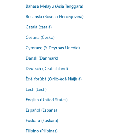
Bahasa Melayu (Asia Tenggara)
Bosanski (Bosna i Hercegovina)
Català (català)
Čeština (Česko)
Cymraeg (Y Deyrnas Unedig)
Dansk (Danmark)
Deutsch (Deutschland)
Èdè Yorùbá (Orilẹ̀-èdè Nàìjíríà)
Eesti (Eesti)
English (United States)
Español (España)
Euskara (Euskara)
Filipino (Pilipinas)