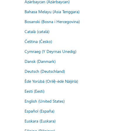
Azərbaycan (Azərbaycan)
Bahasa Melayu (Asia Tenggara)
Bosanski (Bosna i Hercegovina)
Català (català)
Čeština (Česko)
Cymraeg (Y Deyrnas Unedig)
Dansk (Danmark)
Deutsch (Deutschland)
Èdè Yorùbá (Orilẹ̀-èdè Nàìjíríà)
Eesti (Eesti)
English (United States)
Español (España)
Euskara (Euskara)
Filipino (Pilipinas)