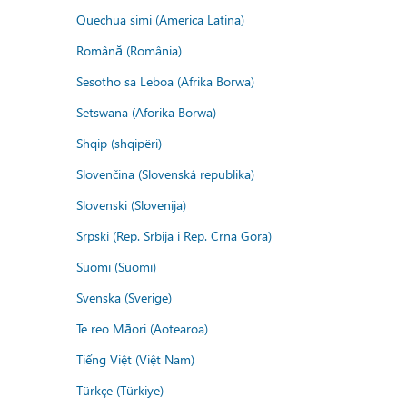
Quechua simi (America Latina)
Română (România)
Sesotho sa Leboa (Afrika Borwa)
Setswana (Aforika Borwa)
Shqip (shqipëri)
Slovenčina (Slovenská republika)
Slovenski (Slovenija)
Srpski (Rep. Srbija i Rep. Crna Gora)
Suomi (Suomi)
Svenska (Sverige)
Te reo Māori (Aotearoa)
Tiếng Việt (Việt Nam)
Türkçe (Türkiye)