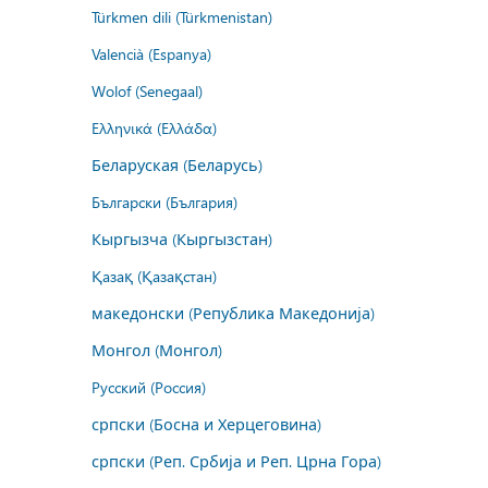
Türkmen dili (Türkmenistan)
Valencià (Espanya)
Wolof (Senegaal)
Ελληνικά (Ελλάδα)
Беларуская (Беларусь)
Български (България)
Кыргызча (Кыргызстан)
Қазақ (Қазақстан)
македонски (Република Македонија)
Монгол (Монгол)
Русский (Россия)
српски (Босна и Херцеговина)
српски (Реп. Србија и Реп. Црна Гора)