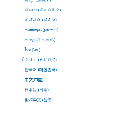
తెలుగు (భారతదేశం)
ಕನ್ನಡ (ಭಾರತ)
മലയാളം (ഇന്ത്യ)
සිංහල (ශ්‍රී ලංකාව)
ไทย (ไทย)
ខ្មែរ (កម្ពុជា)
한국어 (대한민국)
中文(中国)
日本語 (日本)
繁體中文 (台灣)