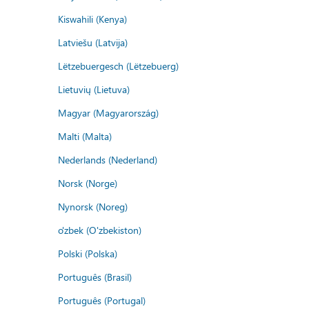
Kiswahili (Kenya)
Latviešu (Latvija)
Lëtzebuergesch (Lëtzebuerg)
Lietuvių (Lietuva)
Magyar (Magyarország)
Malti (Malta)
Nederlands (Nederland)
Norsk (Norge)
Nynorsk (Noreg)
o'zbek (O'zbekiston)
Polski (Polska)
Português (Brasil)
Português (Portugal)