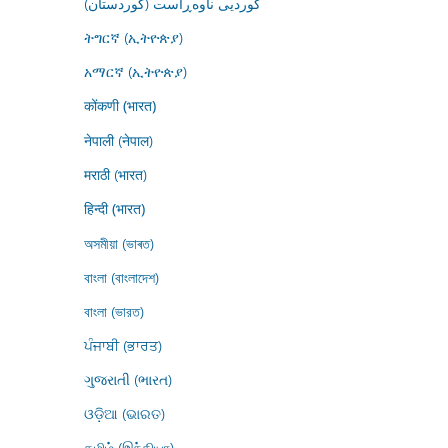
کوردیی ناوەڕاست (کوردستان)
ትግርኛ (ኢትዮጵያ)
አማርኛ (ኢትዮጵያ)
कोंकणी (भारत)
नेपाली (नेपाल)
मराठी (भारत)
हिन्दी (भारत)
অসমীয়া (ভাৰত)
বাংলা (বাংলাদেশ)
বাংলা (ভারত)
ਪੰਜਾਬੀ (ਭਾਰਤ)
ગુજરાતી (ભારત)
ଓଡ଼ିଆ (ଭାରତ)
தமிழ் (இந்தியா)