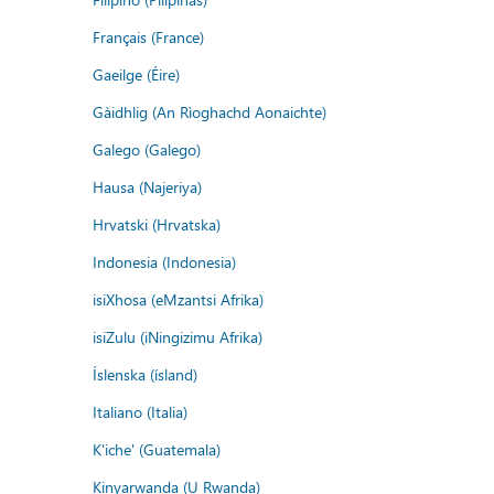
Français (France)
Gaeilge (Éire)
Gàidhlig (An Rìoghachd Aonaichte)
Galego (Galego)
Hausa (Najeriya)
Hrvatski (Hrvatska)
Indonesia (Indonesia)
isiXhosa (eMzantsi Afrika)
isiZulu (iNingizimu Afrika)
Íslenska (ísland)
Italiano (Italia)
K'iche' (Guatemala)
Kinyarwanda (U Rwanda)