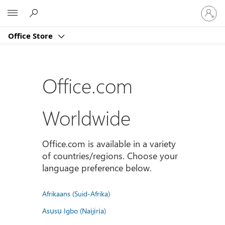
Sign
Microsoft
in
to
Office Store
your
account
Office.com
Worldwide
Office.com is available in a variety
of countries/regions. Choose your
language preference below.
Afrikaans (Suid-Afrika)
Asụsụ Igbo (Naịjịrịa)