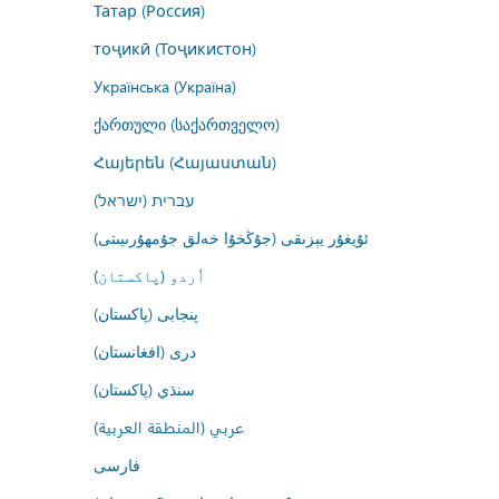
Татар (Россия)
тоҷикӣ (Тоҷикистон)
Українська (Україна)
ქართული (საქართველო)
Հայերեն (Հայաստան)
עברית (ישראל)
ئۇيغۇر يېزىقى (جۇڭخۇا خەلق جۇمھۇرىيىتى)
اُردو (پاکستان)
پنجابی (پاکستان)
درى (افغانستان)
سنڌي (پاکستان)
عربي (المنطقة العربية)
فارسى