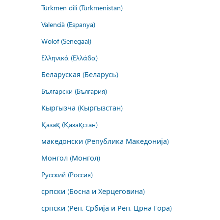
Türkmen dili (Türkmenistan)
Valencià (Espanya)
Wolof (Senegaal)
Ελληνικά (Ελλάδα)
Беларуская (Беларусь)
Български (България)
Кыргызча (Кыргызстан)
Қазақ (Қазақстан)
македонски (Република Македонија)
Монгол (Монгол)
Русский (Россия)
српски (Босна и Херцеговина)
српски (Реп. Србија и Реп. Црна Гора)