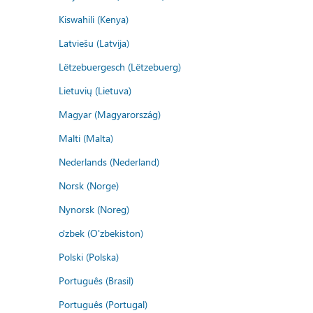
Kiswahili (Kenya)
Latviešu (Latvija)
Lëtzebuergesch (Lëtzebuerg)
Lietuvių (Lietuva)
Magyar (Magyarország)
Malti (Malta)
Nederlands (Nederland)
Norsk (Norge)
Nynorsk (Noreg)
o'zbek (O'zbekiston)
Polski (Polska)
Português (Brasil)
Português (Portugal)