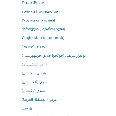
Татар (Россия)
тоҷикӣ (Тоҷикистон)
Українська (Україна)
ქართული (საქართველო)
Հայերեն (Հայաստան)
עברית (ישראל)
ئۇيغۇر يېزىقى (جۇڭخۇا خەلق جۇمھۇرىيىتى)
اُردو (پاکستان)
پنجابی (پاکستان)
درى (افغانستان)
سنڌي (پاکستان)
عربي (المنطقة العربية)
فارسى