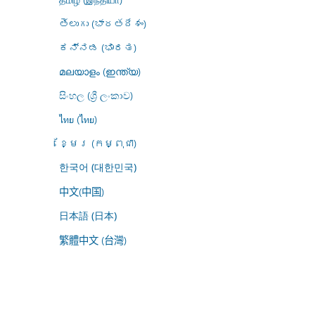
తెలుగు (భారతదేశం)
ಕನ್ನಡ (ಭಾರತ)
മലയാളം (ഇന്ത്യ)
සිංහල (ශ්‍රී ලංකාව)
ไทย (ไทย)
ខ្មែរ (កម្ពុជា)
한국어 (대한민국)
中文(中国)
日本語 (日本)
繁體中文 (台灣)