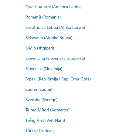
Quechua simi (America Latina)
Română (România)
Sesotho sa Leboa (Afrika Borwa)
Setswana (Aforika Borwa)
Shqip (shqipëri)
Slovenčina (Slovenská republika)
Slovenski (Slovenija)
Srpski (Rep. Srbija i Rep. Crna Gora)
Suomi (Suomi)
Svenska (Sverige)
Te reo Māori (Aotearoa)
Tiếng Việt (Việt Nam)
Türkçe (Türkiye)