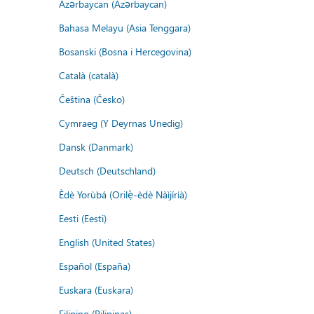
Azərbaycan (Azərbaycan)
Bahasa Melayu (Asia Tenggara)
Bosanski (Bosna i Hercegovina)
Català (català)
Čeština (Česko)
Cymraeg (Y Deyrnas Unedig)
Dansk (Danmark)
Deutsch (Deutschland)
Èdè Yorùbá (Orilẹ̀-èdè Nàìjíríà)
Eesti (Eesti)
English (United States)
Español (España)
Euskara (Euskara)
Filipino (Pilipinas)