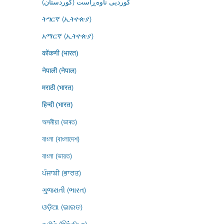
کوردیی ناوەڕاست (کوردستان)
ትግርኛ (ኢትዮጵያ)
አማርኛ (ኢትዮጵያ)
कोंकणी (भारत)
नेपाली (नेपाल)
मराठी (भारत)
हिन्दी (भारत)
অসমীয়া (ভাৰত)
বাংলা (বাংলাদেশ)
বাংলা (ভারত)
ਪੰਜਾਬੀ (ਭਾਰਤ)
ગુજરાતી (ભારત)
ଓଡ଼ିଆ (ଭାରତ)
தமிழ் (இந்தியா)