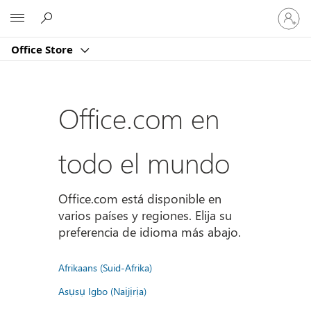
Iniciar
Microsoft
sesión
en
Office Store
tu
cuenta
Office.com en
todo el mundo
Office.com está disponible en
varios países y regiones. Elija su
preferencia de idioma más abajo.
Afrikaans (Suid-Afrika)
Asụsụ Igbo (Naịjịrịa)