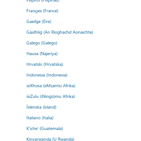
Français (France)
Gaeilge (Éire)
Gàidhlig (An Rìoghachd Aonaichte)
Galego (Galego)
Hausa (Najeriya)
Hrvatski (Hrvatska)
Indonesia (Indonesia)
isiXhosa (eMzantsi Afrika)
isiZulu (iNingizimu Afrika)
Íslenska (ísland)
Italiano (Italia)
K'iche' (Guatemala)
Kinyarwanda (U Rwanda)