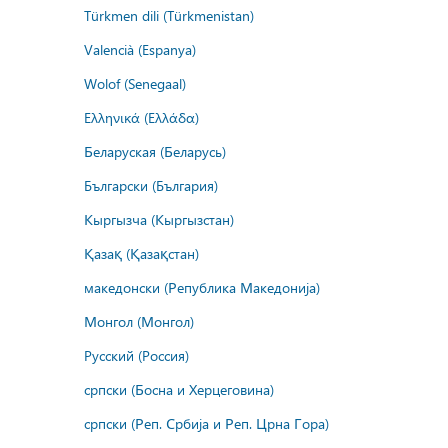
Türkmen dili (Türkmenistan)
Valencià (Espanya)
Wolof (Senegaal)
Ελληνικά (Ελλάδα)
Беларуская (Беларусь)
Български (България)
Кыргызча (Кыргызстан)
Қазақ (Қазақстан)
македонски (Република Македонија)
Монгол (Монгол)
Русский (Россия)
српски (Босна и Херцеговина)
српски (Реп. Србија и Реп. Црна Гора)