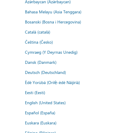
Azərbaycan (Azərbaycan)
Bahasa Melayu (Asia Tenggara)
Bosanski (Bosna i Hercegovina)
Català (català)
Čeština (Česko)
Cymraeg (Y Deyrnas Unedig)
Dansk (Danmark)
Deutsch (Deutschland)
Èdè Yorùbá (Orilẹ̀-èdè Nàìjíríà)
Eesti (Eesti)
English (United States)
Español (España)
Euskara (Euskara)
Filipino (Pilipinas)