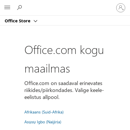
Logige
Microsoft
sisse
oma
Office Store
kontole
Office.com kogu
maailmas
Office.com on saadaval erinevates
riikides/piirkondades. Valige keele-
eelistus allpool.
Afrikaans (Suid-Afrika)
Asụsụ Igbo (Naịjịrịa)