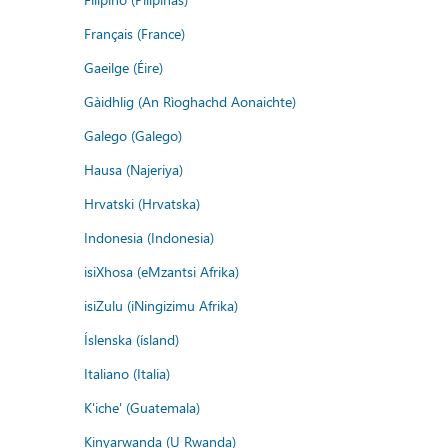
Français (France)
Gaeilge (Éire)
Gàidhlig (An Rìoghachd Aonaichte)
Galego (Galego)
Hausa (Najeriya)
Hrvatski (Hrvatska)
Indonesia (Indonesia)
isiXhosa (eMzantsi Afrika)
isiZulu (iNingizimu Afrika)
Íslenska (ísland)
Italiano (Italia)
K'iche' (Guatemala)
Kinyarwanda (U Rwanda)