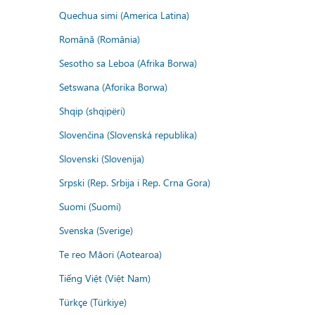
Quechua simi (America Latina)
Română (România)
Sesotho sa Leboa (Afrika Borwa)
Setswana (Aforika Borwa)
Shqip (shqipëri)
Slovenčina (Slovenská republika)
Slovenski (Slovenija)
Srpski (Rep. Srbija i Rep. Crna Gora)
Suomi (Suomi)
Svenska (Sverige)
Te reo Māori (Aotearoa)
Tiếng Việt (Việt Nam)
Türkçe (Türkiye)