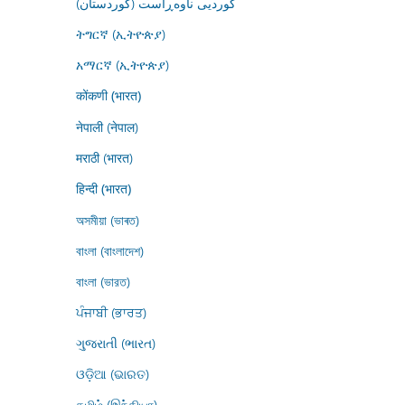
کوردیی ناوەڕاست (کوردستان)
ትግርኛ (ኢትዮጵያ)
አማርኛ (ኢትዮጵያ)
कोंकणी (भारत)
नेपाली (नेपाल)
मराठी (भारत)
हिन्दी (भारत)
অসমীয়া (ভাৰত)
বাংলা (বাংলাদেশ)
বাংলা (ভারত)
ਪੰਜਾਬੀ (ਭਾਰਤ)
ગુજરાતી (ભારત)
ଓଡ଼ିଆ (ଭାରତ)
தமிழ் (இந்தியா)