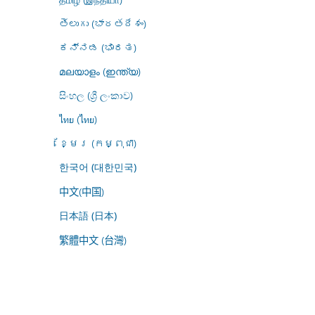
తెలుగు (భారతదేశం)
ಕನ್ನಡ (ಭಾರತ)
മലയാളം (ഇന്ത്യ)
සිංහල (ශ්‍රී ලංකාව)
ไทย (ไทย)
ខ្មែរ (កម្ពុជា)
한국어 (대한민국)
中文(中国)
日本語 (日本)
繁體中文 (台灣)