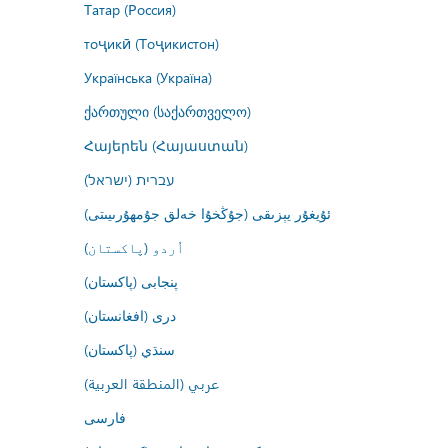
Татар (Россия)
тоҷикӣ (Тоҷикистон)
Українська (Україна)
ქართული (საქართველო)
Հայերեն (Հայաստան)
עברית (ישראל)
ئۇيغۇر يېزىقى (جۇڭخۇا خەلق جۇمھۇرىيىتى)
اُردو (پاکستان)
پنجابی (پاکستان)
درى (افغانستان)
سنڌي (پاکستان)
عربي (المنطقة العربية)
فارسى