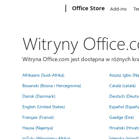
Microsoft
Office Store
Add-ins
Te
Witryny Office.
Witryna Office.com jest dostępna w różnych kra
Afrikaans (Suid-Afrika)
Asụsụ Igbo (Naị
Bosanski (Bosna i Hercegovina)
Català (català)
Dansk (Danmark)
Deutsch (Deuts
English (United States)
Español (España
Français (France)
Gaeilge (Éire)
Hausa (Najeriya)
Hrvatski (Hrvat
isiZulu (iNingizimu Afrika)
Íslenska (ísland)