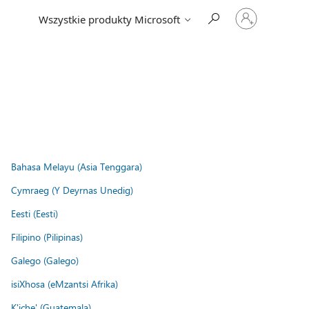
Zaloguj
Wszystkie produkty Microsoft
się
do
swojego
konta
Bahasa Melayu (Asia Tenggara)
Cymraeg (Y Deyrnas Unedig)
Eesti (Eesti)
Filipino (Pilipinas)
Galego (Galego)
isiXhosa (eMzantsi Afrika)
K'iche' (Guatemala)