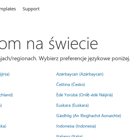
mplates
Support
com na świecie
jach/regionach. Wybierz preferencje językowe poniżej.
jịrịa)
Azərbaycan (Azərbaycan)
Čeština (Česko)
chland)
Èdè Yorùbá (Orilẹ̀-èdè Nàìjíríà)
)
Euskara (Euskara)
Gàidhlig (An Rìoghachd Aonaichte)
ska)
Indonesia (Indonesia)
Italiano (Italia)