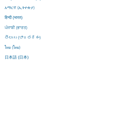
አማርኛ (ኢትዮጵያ)
हिन्दी (भारत)
ਪੰਜਾਬੀ (ਭਾਰਤ)
తెలుగు (భారతదేశం)
ไทย (ไทย)
日本語 (日本)