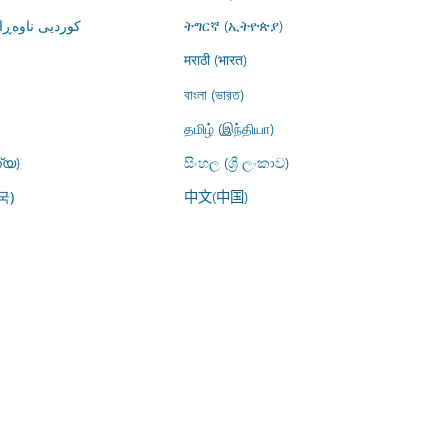
کوردیی ناوە)
ትግርኛ (ኢትዮጵያ)
मराठी (भारत)
বাংলা (ভারত)
தமிழ் (இந்தியா)
്യ)
සිංහල (ශ්‍රී ලංකාව)
中文(中国)
국)