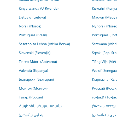
Kinyarwanda (U Rwanda)
Kiswahili (Kenya
Lietuvių (Lietuva)
Magyar (Magya
Norsk (Norge)
Nynorsk (Noreg
Português (Brasil)
Português (Port
Sesotho sa Leboa (Afrika Borwa)
Setswana (Afor
Slovenski (Slovenija)
Srpski (Rep. Srb
Te reo Māori (Aotearoa)
Tiếng Việt (Việ
Valencià (Espanya)
Wolof (Senegaal
Български (България)
Кыргызча (Кыр
Монгол (Монгол)
Русский (Росси
Татар (Россия)
тоҷикӣ (Тоҷик
Հայերեն (Հայաստան)
עברית (ישראל)
درى (افغانستان)
پنجابی (پاکستان)