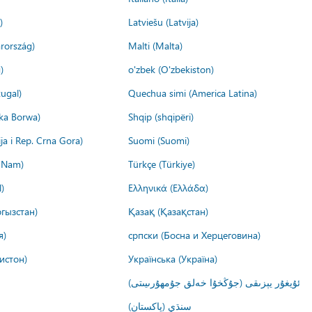
)
Latviešu (Latvija)
rország)
Malti (Malta)
)
o'zbek (O'zbekiston)
ugal)
Quechua simi (America Latina)
ika Borwa)
Shqip (shqipëri)
ija i Rep. Crna Gora)
Suomi (Suomi)
t Nam)
Türkçe (Türkiye)
)
Ελληνικά (Ελλάδα)
гызстан)
Қазақ (Қазақстан)
я)
српски (Босна и Херцеговина)
истон)
Українська (Україна)
ئۇيغۇر يېزىقى (جۇڭخۇا خەلق جۇمھۇرىيىتى)
سنڌي (پاکستان)