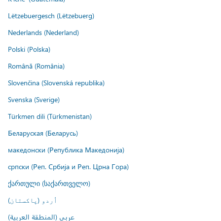
Lëtzebuergesch (Lëtzebuerg)
Nederlands (Nederland)
Polski (Polska)
Română (România)
Slovenčina (Slovenská republika)
Svenska (Sverige)
Türkmen dili (Türkmenistan)
Беларуская (Беларусь)
македонски (Република Македонија)
српски (Реп. Србија и Реп. Црна Гора)
ქართული (საქართველო)
اُردو (پاکستان)
عربي (المنطقة العربية)