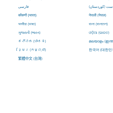
ڕاست (کوردستان
فارسى
नेपाली (नेपाल)
कोंकणी (भारत)
অসমীয়া (ভাৰত)
বাংলা (বাংলাদেশ)
ગુજરાતી (ભારત)
ଓଡ଼ିଆ (ଭାରତ)
ಕನ್ನಡ (ಭಾರತ)
മലയാളം (ഇന്ത
ខ្មែរ (កម្ពុជា)
한국어 (대한민
繁體中文 (台灣)