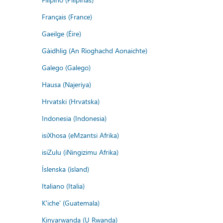
Français (France)
Gaeilge (Éire)
Gàidhlig (An Rìoghachd Aonaichte)
Galego (Galego)
Hausa (Najeriya)
Hrvatski (Hrvatska)
Indonesia (Indonesia)
isiXhosa (eMzantsi Afrika)
isiZulu (iNingizimu Afrika)
Íslenska (ísland)
Italiano (Italia)
K'iche' (Guatemala)
Kinyarwanda (U Rwanda)