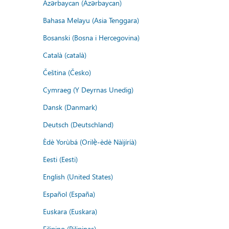
Azərbaycan (Azərbaycan)
Bahasa Melayu (Asia Tenggara)
Bosanski (Bosna i Hercegovina)
Català (català)
Čeština (Česko)
Cymraeg (Y Deyrnas Unedig)
Dansk (Danmark)
Deutsch (Deutschland)
Èdè Yorùbá (Orilẹ̀-èdè Nàìjíríà)
Eesti (Eesti)
English (United States)
Español (España)
Euskara (Euskara)
Filipino (Pilipinas)