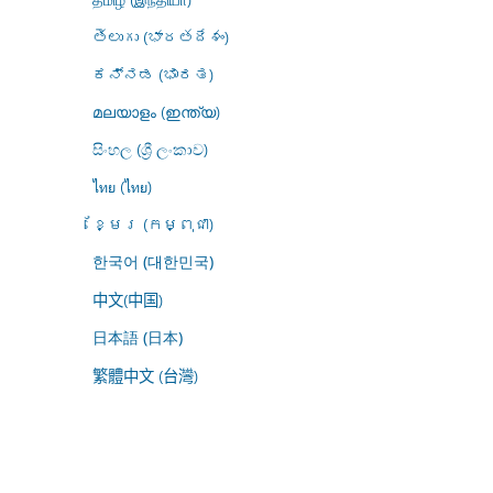
తెలుగు (భారతదేశం)
ಕನ್ನಡ (ಭಾರತ)
മലയാളം (ഇന്ത്യ)
සිංහල (ශ්‍රී ලංකාව)
ไทย (ไทย)
ខ្មែរ (កម្ពុជា)
한국어 (대한민국)
中文(中国)
日本語 (日本)
繁體中文 (台灣)