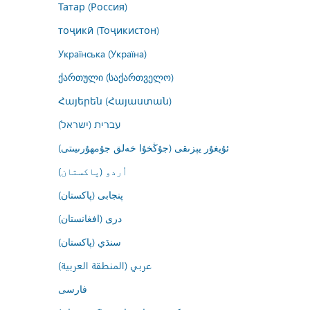
Татар (Россия)
тоҷикӣ (Тоҷикистон)
Українська (Україна)
ქართული (საქართველო)
Հայերեն (Հայաստան)
עברית (ישראל)
ئۇيغۇر يېزىقى (جۇڭخۇا خەلق جۇمھۇرىيىتى)
اُردو (پاکستان)
پنجابی (پاکستان)
درى (افغانستان)
سنڌي (پاکستان)
عربي (المنطقة العربية)
فارسى