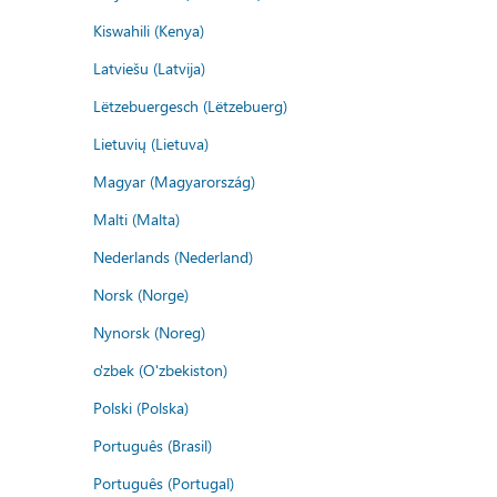
Kiswahili (Kenya)
Latviešu (Latvija)
Lëtzebuergesch (Lëtzebuerg)
Lietuvių (Lietuva)
Magyar (Magyarország)
Malti (Malta)
Nederlands (Nederland)
Norsk (Norge)
Nynorsk (Noreg)
o'zbek (O'zbekiston)
Polski (Polska)
Português (Brasil)
Português (Portugal)