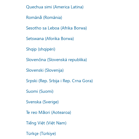
Quechua simi (America Latina)
Română (România)
Sesotho sa Leboa (Afrika Borwa)
Setswana (Aforika Borwa)
Shqip (shqipëri)
Slovenčina (Slovenská republika)
Slovenski (Slovenija)
Srpski (Rep. Srbija i Rep. Crna Gora)
Suomi (Suomi)
Svenska (Sverige)
Te reo Māori (Aotearoa)
Tiếng Việt (Việt Nam)
Türkçe (Türkiye)