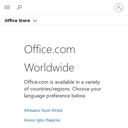
登
Microsoft
入
您
Office Store
的
帳
戶
Office.com
Worldwide
Office.com is available in a variety
of countries/regions. Choose your
language preference below.
Afrikaans (Suid-Afrika)
Asụsụ Igbo (Naịjịrịa)