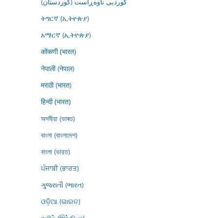
کوردیی ناوەڕاست (کوردستان)
ትግርኛ (ኢትዮጵያ)
አማርኛ (ኢትዮጵያ)
कोंकणी (भारत)
नेपाली (नेपाल)
मराठी (भारत)
हिन्दी (भारत)
অসমীয়া (ভাৰত)
বাংলা (বাংলাদেশ)
বাংলা (ভারত)
ਪੰਜਾਬੀ (ਭਾਰਤ)
ગુજરાતી (ભારત)
ଓଡ଼ିଆ (ଭାରତ)
தமிழ் (இந்தியா)