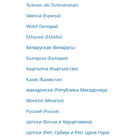
Türkmen dili (Türkmenistan)
Valencià (Espanya)
Wolof (Senegaal)
Ελληνικά (Ελλάδα)
Беларуская (Беларусь)
Български (България)
Кыргызча (Кыргызстан)
Қазақ (Қазақстан)
македонски (Република Македонија)
Монгол (Монгол)
Русский (Россия)
српски (Босна и Херцеговина)
српски (Реп. Србија и Реп. Црна Гора)