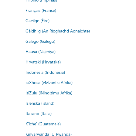
Français (France)
Gaeilge (Éire)
Gàidhlig (An Rìoghachd Aonaichte)
Galego (Galego)
Hausa (Najeriya)
Hrvatski (Hrvatska)
Indonesia (Indonesia)
isiXhosa (eMzantsi Afrika)
isiZulu (iNingizimu Afrika)
Íslenska (ísland)
Italiano (Italia)
K'iche' (Guatemala)
Kinyarwanda (U Rwanda)