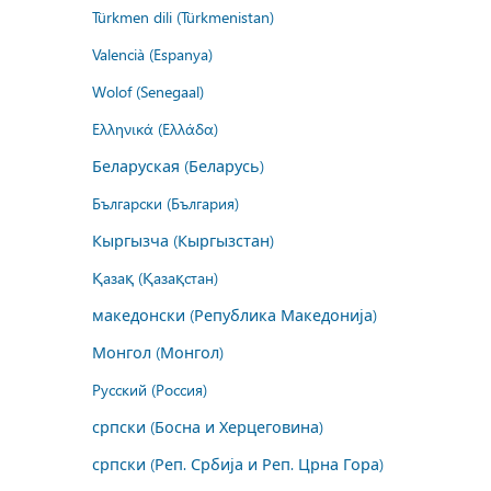
Türkmen dili (Türkmenistan)
Valencià (Espanya)
Wolof (Senegaal)
Ελληνικά (Ελλάδα)
Беларуская (Беларусь)
Български (България)
Кыргызча (Кыргызстан)
Қазақ (Қазақстан)
македонски (Република Македонија)
Монгол (Монгол)
Русский (Россия)
српски (Босна и Херцеговина)
српски (Реп. Србија и Реп. Црна Гора)