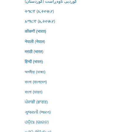
کوردیی ناوەڕاست (کوردستان)
ትግርኛ (ኢትዮጵያ)
አማርኛ (ኢትዮጵያ)
कोंकणी (भारत)
नेपाली (नेपाल)
मराठी (भारत)
हिन्दी (भारत)
অসমীয়া (ভাৰত)
বাংলা (বাংলাদেশ)
বাংলা (ভারত)
ਪੰਜਾਬੀ (ਭਾਰਤ)
ગુજરાતી (ભારત)
ଓଡ଼ିଆ (ଭାରତ)
தமிழ் (இந்தியா)