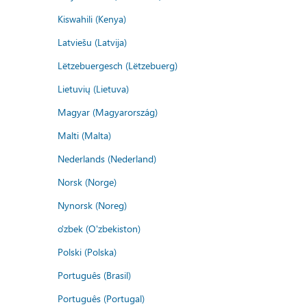
Kiswahili (Kenya)
Latviešu (Latvija)
Lëtzebuergesch (Lëtzebuerg)
Lietuvių (Lietuva)
Magyar (Magyarország)
Malti (Malta)
Nederlands (Nederland)
Norsk (Norge)
Nynorsk (Noreg)
o'zbek (O'zbekiston)
Polski (Polska)
Português (Brasil)
Português (Portugal)