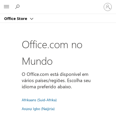
Entre
Microsoft
em
sua
Office Store
conta
Office.com no
Mundo
O Office.com está disponível em
vários países/regiões. Escolha seu
idioma preferido abaixo.
Afrikaans (Suid-Afrika)
Asụsụ Igbo (Naịjịrịa)