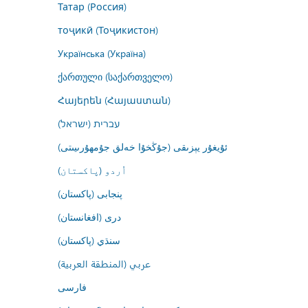
Татар (Россия)
тоҷикӣ (Тоҷикистон)
Українська (Україна)
ქართული (საქართველო)
Հայերեն (Հայաստան)
עברית (ישראל)
ئۇيغۇر يېزىقى (جۇڭخۇا خەلق جۇمھۇرىيىتى)
اُردو (پاکستان)
پنجابی (پاکستان)
درى (افغانستان)
سنڌي (پاکستان)
عربي (المنطقة العربية)
فارسى