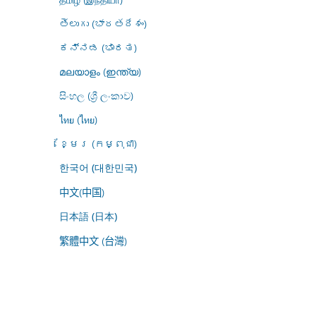
తెలుగు (భారతదేశం)
ಕನ್ನಡ (ಭಾರತ)
മലയാളം (ഇന്ത്യ)
සිංහල (ශ්‍රී ලංකාව)
ไทย (ไทย)
ខ្មែរ (កម្ពុជា)
한국어 (대한민국)
中文(中国)
日本語 (日本)
繁體中文 (台灣)