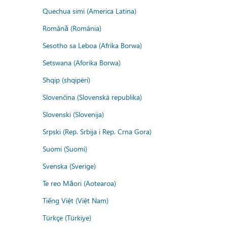
Quechua simi (America Latina)
Română (România)
Sesotho sa Leboa (Afrika Borwa)
Setswana (Aforika Borwa)
Shqip (shqipëri)
Slovenčina (Slovenská republika)
Slovenski (Slovenija)
Srpski (Rep. Srbija i Rep. Crna Gora)
Suomi (Suomi)
Svenska (Sverige)
Te reo Māori (Aotearoa)
Tiếng Việt (Việt Nam)
Türkçe (Türkiye)