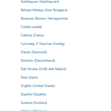
Azərbaycan (Azərbaycan)
Bahasa Melayu (Asia Tenggara)
Bosanski (Bosna i Hercegovina)
Català (català)
Čeština (Česko)
Cymraeg (Y Deyrnas Unedig)
Dansk (Danmark)
Deutsch (Deutschland)
Èdè Yorùbá (Orilẹ̀-èdè Nàìjíríà)
Eesti (Eesti)
English (United States)
Español (España)
Euskara (Euskara)
Filipino (Pilipinas)