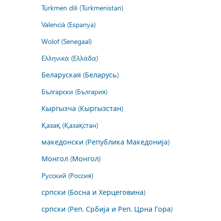
Türkmen dili (Türkmenistan)
Valencià (Espanya)
Wolof (Senegaal)
Ελληνικά (Ελλάδα)
Беларуская (Беларусь)
Български (България)
Кыргызча (Кыргызстан)
Қазақ (Қазақстан)
македонски (Република Македонија)
Монгол (Монгол)
Русский (Россия)
српски (Босна и Херцеговина)
српски (Реп. Србија и Реп. Црна Гора)