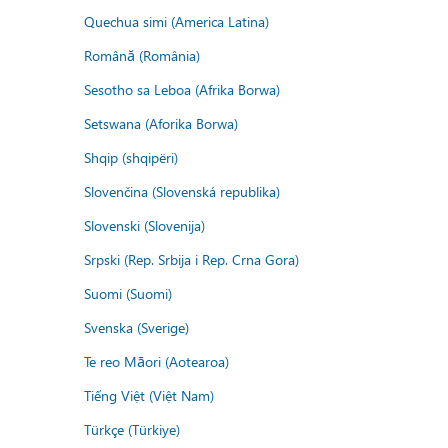
Quechua simi (America Latina)
Română (România)
Sesotho sa Leboa (Afrika Borwa)
Setswana (Aforika Borwa)
Shqip (shqipëri)
Slovenčina (Slovenská republika)
Slovenski (Slovenija)
Srpski (Rep. Srbija i Rep. Crna Gora)
Suomi (Suomi)
Svenska (Sverige)
Te reo Māori (Aotearoa)
Tiếng Việt (Việt Nam)
Türkçe (Türkiye)