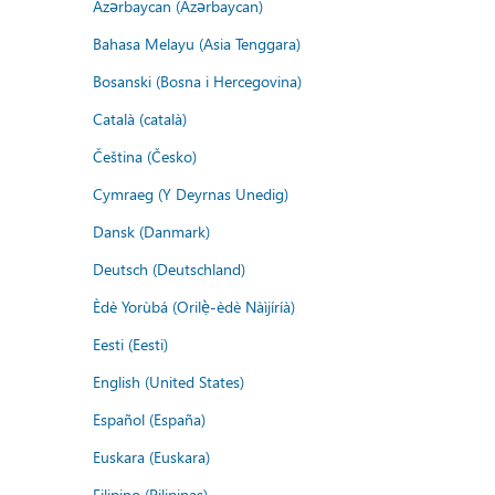
Azərbaycan (Azərbaycan)
Bahasa Melayu (Asia Tenggara)
Bosanski (Bosna i Hercegovina)
Català (català)
Čeština (Česko)
Cymraeg (Y Deyrnas Unedig)
Dansk (Danmark)
Deutsch (Deutschland)
Èdè Yorùbá (Orilẹ̀-èdè Nàìjíríà)
Eesti (Eesti)
English (United States)
Español (España)
Euskara (Euskara)
Filipino (Pilipinas)