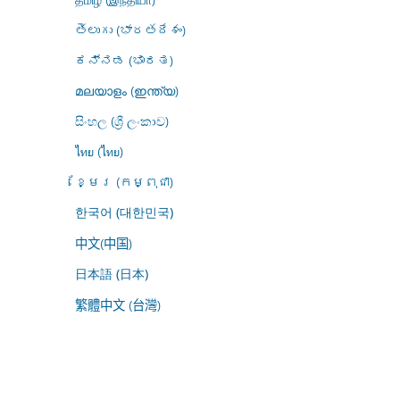
తెలుగు (భారతదేశం)
ಕನ್ನಡ (ಭಾರತ)
മലയാളം (ഇന്ത്യ)
සිංහල (ශ්‍රී ලංකාව)
ไทย (ไทย)
ខ្មែរ (កម្ពុជា)
한국어 (대한민국)
中文(中国)
日本語 (日本)
繁體中文 (台灣)