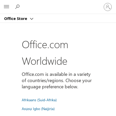
Sign
Microsoft
in
to
Office Store
your
account
Office.com
Worldwide
Office.com is available in a variety
of countries/regions. Choose your
language preference below.
Afrikaans (Suid-Afrika)
Asụsụ Igbo (Naịjịrịa)