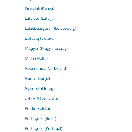
Kiswahili (Kenya)
Latviešu (Latvija)
Lëtzebuergesch (Lëtzebuerg)
Lietuvių (Lietuva)
Magyar (Magyarország)
Malti (Malta)
Nederlands (Nederland)
Norsk (Norge)
Nynorsk (Noreg)
o'zbek (O'zbekiston)
Polski (Polska)
Português (Brasil)
Português (Portugal)