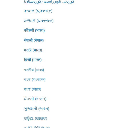
کوردیی ناوەڕاست (کوردستان)
ትግርኛ (ኢትዮጵያ)
አማርኛ (ኢትዮጵያ)
कोंकणी (भारत)
नेपाली (नेपाल)
मराठी (भारत)
हिन्दी (भारत)
অসমীয়া (ভাৰত)
বাংলা (বাংলাদেশ)
বাংলা (ভারত)
ਪੰਜਾਬੀ (ਭਾਰਤ)
ગુજરાતી (ભારત)
ଓଡ଼ିଆ (ଭାରତ)
தமிழ் (இந்தியா)