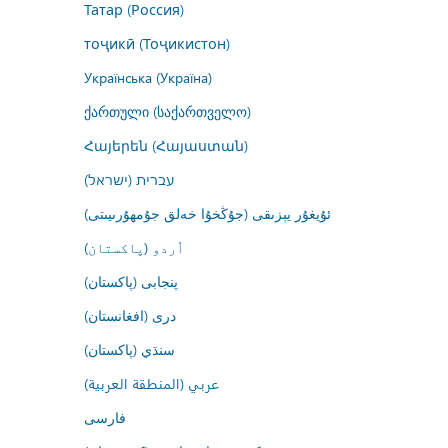
Татар (Россия)
тоҷикӣ (Тоҷикистон)
Українська (Україна)
ქართული (საქართველო)
Հայերեն (Հայաստան)
עברית (ישראל)
ئۇيغۇر يېزىقى (جۇڭخۇا خەلق جۇمھۇرىيىتى)
اُردو (پاکستان)
پنجابی (پاکستان)
درى (افغانستان)
سنڌي (پاکستان)
عربي (المنطقة العربية)
فارسى