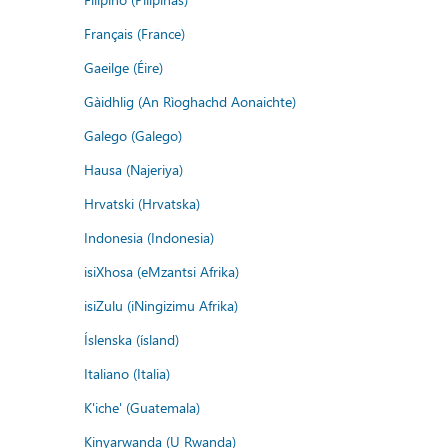
Français (France)
Gaeilge (Éire)
Gàidhlig (An Rìoghachd Aonaichte)
Galego (Galego)
Hausa (Najeriya)
Hrvatski (Hrvatska)
Indonesia (Indonesia)
isiXhosa (eMzantsi Afrika)
isiZulu (iNingizimu Afrika)
Íslenska (ísland)
Italiano (Italia)
K'iche' (Guatemala)
Kinyarwanda (U Rwanda)