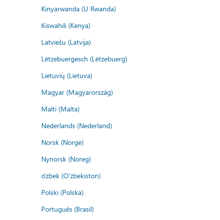
Kinyarwanda (U Rwanda)
Kiswahili (Kenya)
Latviešu (Latvija)
Lëtzebuergesch (Lëtzebuerg)
Lietuvių (Lietuva)
Magyar (Magyarország)
Malti (Malta)
Nederlands (Nederland)
Norsk (Norge)
Nynorsk (Noreg)
o'zbek (O'zbekiston)
Polski (Polska)
Português (Brasil)