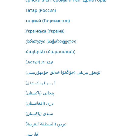
Татар (Россия)
тоҷикӣ (Тоҷикистон)
Українська (Україна)
ქართული (საქართველო)
Հայերեն (Հայաստան)
עברית (ישראל)
ئۇيغۇر يېزىقى (جۇڭخۇا خەلق جۇمھۇرىيىتى)
اُردو (پاکستان)
پنجابی (پاکستان)
درى (افغانستان)
سنڌي (پاکستان)
عربي (المنطقة العربية)
فارسى