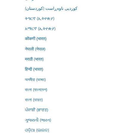
کوردیی ناوەڕاست (کوردستان)
ትግርኛ (ኢትዮጵያ)
አማርኛ (ኢትዮጵያ)
कोंकणी (भारत)
नेपाली (नेपाल)
मराठी (भारत)
हिन्दी (भारत)
অসমীয়া (ভাৰত)
বাংলা (বাংলাদেশ)
বাংলা (ভারত)
ਪੰਜਾਬੀ (ਭਾਰਤ)
ગુજરાતી (ભારત)
ଓଡ଼ିଆ (ଭାରତ)