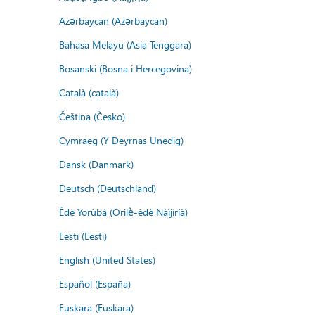
Azərbaycan (Azərbaycan)
Bahasa Melayu (Asia Tenggara)
Bosanski (Bosna i Hercegovina)
Català (català)
Čeština (Česko)
Cymraeg (Y Deyrnas Unedig)
Dansk (Danmark)
Deutsch (Deutschland)
Èdè Yorùbá (Orilẹ̀-èdè Nàìjíríà)
Eesti (Eesti)
English (United States)
Español (España)
Euskara (Euskara)