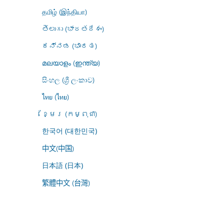
தமிழ் (இந்தியா)
తెలుగు (భారతదేశం)
ಕನ್ನಡ (ಭಾರತ)
മലയാളം (ഇന്ത്യ)
සිංහල (ශ්‍රී ලංකාව)
ไทย (ไทย)
ខ្មែរ (កម្ពុជា)
한국어 (대한민국)
中文(中国)
日本語 (日本)
繁體中文 (台灣)