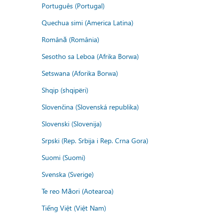
Português (Portugal)
Quechua simi (America Latina)
Română (România)
Sesotho sa Leboa (Afrika Borwa)
Setswana (Aforika Borwa)
Shqip (shqipëri)
Slovenčina (Slovenská republika)
Slovenski (Slovenija)
Srpski (Rep. Srbija i Rep. Crna Gora)
Suomi (Suomi)
Svenska (Sverige)
Te reo Māori (Aotearoa)
Tiếng Việt (Việt Nam)