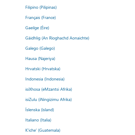
Filipino (Pilipinas)
Français (France)
Gaeilge (Éire)
Gàidhlig (An Rìoghachd Aonaichte)
Galego (Galego)
Hausa (Najeriya)
Hrvatski (Hrvatska)
Indonesia (Indonesia)
isiXhosa (eMzantsi Afrika)
isiZulu (iNingizimu Afrika)
Íslenska (ísland)
Italiano (Italia)
K'iche' (Guatemala)