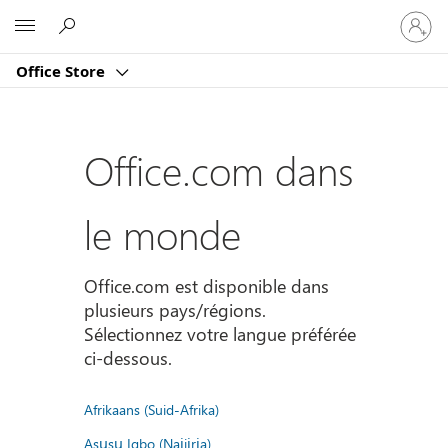
Connect
Microsoft
vous
à
Office Store
votre
compte
Office.com dans
le monde
Office.com est disponible dans
plusieurs pays/régions.
Sélectionnez votre langue préférée
ci-dessous.
Afrikaans (Suid-Afrika)
Asụsụ Igbo (Naịjịrịa)