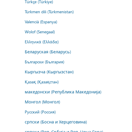
Türkçe (Türkiye)
Türkmen dili (Türkmenistan)
Valencià (Espanya)
Wolof (Senegaal)
Ελληνικά (Ελλάδα)
Беларуская (Беларусь)
Български (България)
Кыргызча (Кыргызстан)
Қазақ (Қазақстан)
македонски (Република Македонија)
Монгол (Монгол)
Русский (Россия)
српски (Босна и Херцеговина)
српски (Реп. Србија и Реп. Црна Гора)