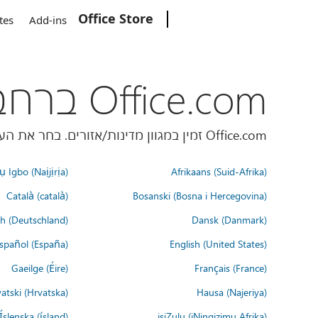
Office Store
Microsoft
tes
Add-ins
Office.com ברחבי העולם
Office.com זמין במגוון מדינות/אזורים. בחר את העדפת השפה שלך למטה.
 Igbo (Naịjịrịa)
Afrikaans (Suid-Afrika)
Català (català)
Bosanski (Bosna i Hercegovina)
h (Deutschland)
Dansk (Danmark)
spañol (España)
English (United States)
Gaeilge (Éire)
Français (France)
atski (Hrvatska)
Hausa (Najeriya)
Íslenska (ísland)
isiZulu (iNingizimu Afrika)