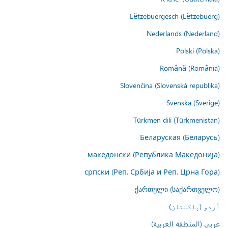
Lëtzebuergesch (Lëtzebuerg)
Nederlands (Nederland)
Polski (Polska)
Română (România)
Slovenčina (Slovenská republika)
Svenska (Sverige)
Türkmen dili (Türkmenistan)
Беларуская (Беларусь)
македонски (Република Македонија)
српски (Реп. Србија и Реп. Црна Гора)
ქართული (საქართველო)
اُردو (پاکستان)
عربي (المنطقة العربية)