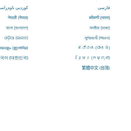
فارسى
کوردیی ناوەڕاست
नेपाली (नेपाल)
कोंकणी (भारत)
বাংলা (বাংলাদেশ)
অসমীয়া (ভাৰত)
ଓଡ଼ିଆ (ଭାରତ)
ગુજરાતી (ભારત)
യാളം (ഇന്ത്യ)
ಕನ್ನಡ (ಭಾರತ)
ខ្មែរ (កម្ពុជា)
국어 (대한민국)
繁體中文 (台灣)