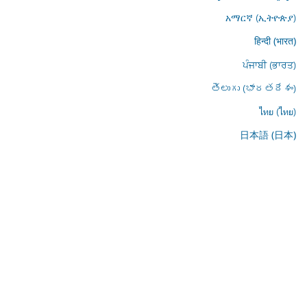
አማርኛ (ኢትዮጵያ)
हिन्दी (भारत)
ਪੰਜਾਬੀ (ਭਾਰਤ)
తెలుగు (భారతదేశం)
ไทย (ไทย)
日本語 (日本)