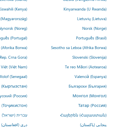
Kiswahili (Kenya)
Kinyarwanda (U Rwanda)
(Magyarország)
Lietuvių (Lietuva)
Nynorsk (Noreg)
Norsk (Norge)
guês (Portugal)
Português (Brasil)
(Aforika Borwa)
Sesotho sa Leboa (Afrika Borwa)
i Rep. Crna Gora)
Slovenski (Slovenija)
 Việt (Việt Nam)
Te reo Māori (Aotearoa)
Wolof (Senegaal)
Valencià (Espanya)
 (Кыргызстан)
Български (България)
усский (Россия)
Монгол (Монгол)
 (Тоҷикистон)
Татар (Россия)
Հայերեն (Հայաստան)
עברית (ישראל)
پنجابی (پاکستان)
درى (افغانستان)