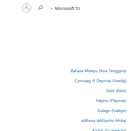
היכנס
כל Microsoft
לחשבון
שלך
Bahasa Melayu (Asia Tenggara)
Cymraeg (Y Deyrnas Unedig)
Eesti (Eesti)
Filipino (Pilipinas)
Galego (Galego)
isiXhosa (eMzantsi Afrika)
K'iche' (Guatemala)