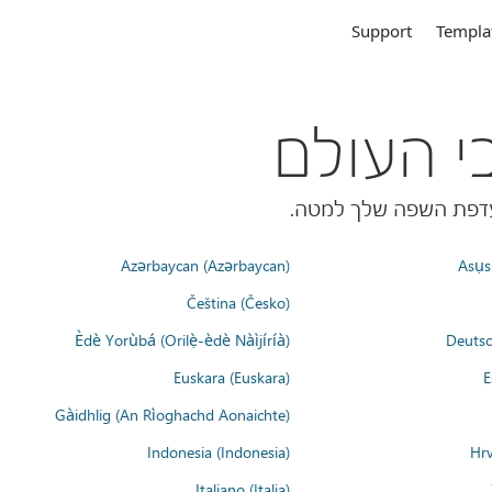
Support
Templa
Azərbaycan (Azərbaycan)
Asụsụ
Čeština (Česko)
Èdè Yorùbá (Orilẹ̀-èdè Nàìjíríà)
Deutsc
Euskara (Euskara)
E
Gàidhlig (An Rìoghachd Aonaichte)
Indonesia (Indonesia)
Hrv
Italiano (Italia)