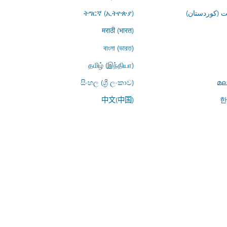
 (کوردستان)
ትግርኛ (ኢትዮጵያ)
मराठी (भारत)
বাংলা (ভারত)
தமிழ் (இந்தியா)
සිංහල (ශ්‍රී ලංකාව)
മല
中文(中国)
한