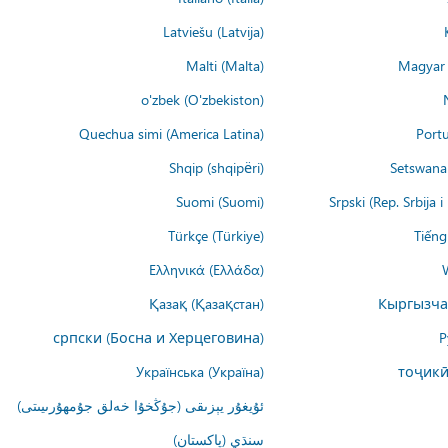
Latviešu (Latvija)
Malti (Malta)
Magyar 
o'zbek (O'zbekiston)
Quechua simi (America Latina)
Portu
Shqip (shqipëri)
Setswana 
Suomi (Suomi)
Srpski (Rep. Srbija 
Türkçe (Türkiye)
Tiếng
Ελληνικά (Ελλάδα)
Қазақ (Қазақстан)
Кыргызча
српски (Босна и Херцеговина)
Р
Українська (Україна)
тоҷикӣ
ئۇيغۇر يېزىقى (جۇڭخۇا خەلق جۇمھۇرىيىتى)
سنڌي (پاکستان)