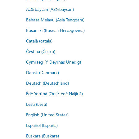
Azərbaycan (Azərbaycan)
Bahasa Melayu (Asia Tenggara)
Bosanski (Bosna i Hercegovina)
Català (català)
Čeština (Česko)
Cymraeg (Y Deyrnas Unedig)
Dansk (Danmark)
Deutsch (Deutschland)
Èdè Yorùbá (Orilẹ̀-èdè Nàìjíríà)
Eesti (Eesti)
English (United States)
Español (España)
Euskara (Euskara)