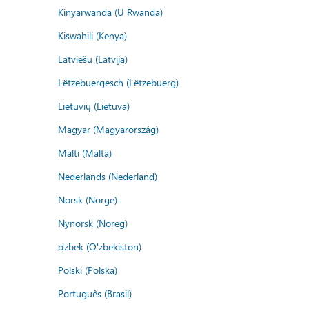
Kinyarwanda (U Rwanda)
Kiswahili (Kenya)
Latviešu (Latvija)
Lëtzebuergesch (Lëtzebuerg)
Lietuvių (Lietuva)
Magyar (Magyarország)
Malti (Malta)
Nederlands (Nederland)
Norsk (Norge)
Nynorsk (Noreg)
o'zbek (O'zbekiston)
Polski (Polska)
Português (Brasil)