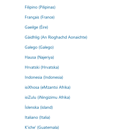
Filipino (Pilipinas)
Français (France)
Gaeilge (Éire)
Gàidhlig (An Rìoghachd Aonaichte)
Galego (Galego)
Hausa (Najeriya)
Hrvatski (Hrvatska)
Indonesia (Indonesia)
isiXhosa (eMzantsi Afrika)
isiZulu (iNingizimu Afrika)
Íslenska (ísland)
Italiano (Italia)
K'iche' (Guatemala)