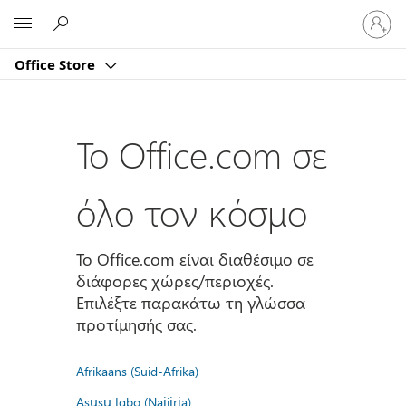
Είσοδος
Microsoft
στον
λογαρι
Office Store
σας
Το Office.com σε
όλο τον κόσμο
Το Office.com είναι διαθέσιμο σε
διάφορες χώρες/περιοχές.
Επιλέξτε παρακάτω τη γλώσσα
προτίμησής σας.
Afrikaans (Suid-Afrika)
Asụsụ Igbo (Naịjịrịa)