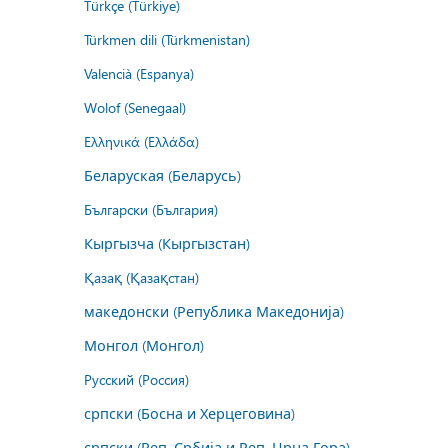
Türkçe (Türkiye)
Türkmen dili (Türkmenistan)
Valencià (Espanya)
Wolof (Senegaal)
Ελληνικά (Ελλάδα)
Беларуская (Беларусь)
Български (България)
Кыргызча (Кыргызстан)
Қазақ (Қазақстан)
македонски (Република Македонија)
Монгол (Монгол)
Русский (Россия)
српски (Босна и Херцеговина)
српски (Реп. Србија и Реп. Црна Гора)