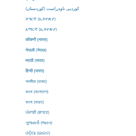
کوردیی ناوەڕاست (کوردستان)
ትግርኛ (ኢትዮጵያ)
አማርኛ (ኢትዮጵያ)
कोंकणी (भारत)
नेपाली (नेपाल)
मराठी (भारत)
हिन्दी (भारत)
অসমীয়া (ভাৰত)
বাংলা (বাংলাদেশ)
বাংলা (ভারত)
ਪੰਜਾਬੀ (ਭਾਰਤ)
ગુજરાતી (ભારત)
ଓଡ଼ିଆ (ଭାରତ)