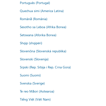
Português (Portugal)
Quechua simi (America Latina)
Română (România)
Sesotho sa Leboa (Afrika Borwa)
Setswana (Aforika Borwa)
Shqip (shqipëri)
Slovenčina (Slovenská republika)
Slovenski (Slovenija)
Srpski (Rep. Srbija i Rep. Crna Gora)
Suomi (Suomi)
Svenska (Sverige)
Te reo Māori (Aotearoa)
Tiếng Việt (Việt Nam)