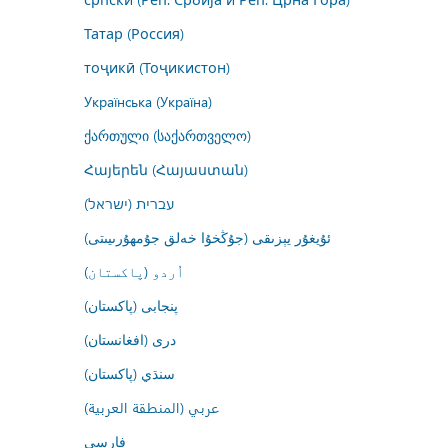
Татар (Россия)
тоҷикӣ (Тоҷикистон)
Українська (Україна)
ქართული (საქართველო)
Հայերեն (Հայաստան)
עברית (ישראל)
ئۇيغۇر يېزىقى (جۇڭخۇا خەلق جۇمھۇرىيىتى)
اُردو (پاکستان)
پنجابی (پاکستان)
درى (افغانستان)
سنڌي (پاکستان)
عربي (المنطقة العربية)
فارسى