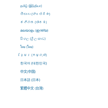
தமிழ் (இந்தியா)
తెలుగు (భారతదేశం)
ಕನ್ನಡ (ಭಾರತ)
മലയാളം (ഇന്ത്യ)
සිංහල (ශ්‍රී ලංකාව)
ไทย (ไทย)
ខ្មែរ (កម្ពុជា)
한국어 (대한민국)
中文(中国)
日本語 (日本)
繁體中文 (台灣)