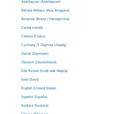
Azərbaycan (Azərbaycan)
Bahasa Melayu (Asia Tenggara)
Bosanski (Bosna i Hercegovina)
Català (català)
Čeština (Česko)
Cymraeg (Y Deyrnas Unedig)
Dansk (Danmark)
Deutsch (Deutschland)
Èdè Yorùbá (Orilẹ̀-èdè Nàìjíríà)
Eesti (Eesti)
English (United States)
Español (España)
Euskara (Euskara)
Filipino (Pilipinas)