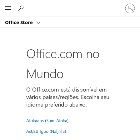
Entre
Microsoft
em
sua
Office Store
conta
Office.com no
Mundo
O Office.com está disponível em
vários países/regiões. Escolha seu
idioma preferido abaixo.
Afrikaans (Suid-Afrika)
Asụsụ Igbo (Naịjịrịa)