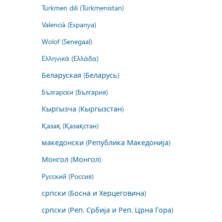
Türkmen dili (Türkmenistan)
Valencià (Espanya)
Wolof (Senegaal)
Ελληνικά (Ελλάδα)
Беларуская (Беларусь)
Български (България)
Кыргызча (Кыргызстан)
Қазақ (Қазақстан)
македонски (Република Македонија)
Монгол (Монгол)
Русский (Россия)
српски (Босна и Херцеговина)
српски (Реп. Србија и Реп. Црна Гора)