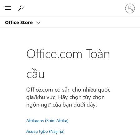
Đăng
Microsoft
nhập
tài
Office Store
khoản
của
bạn
Office.com Toàn
cầu
Office.com có sẵn cho nhiều quốc
gia/khu vực. Hãy chọn tùy chọn
ngôn ngữ của bạn dưới đây.
Afrikaans (Suid-Afrika)
Asụsụ Igbo (Naịjịrịa)