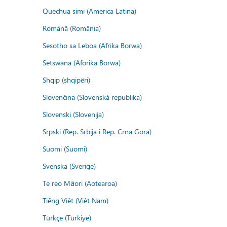
Quechua simi (America Latina)
Română (România)
Sesotho sa Leboa (Afrika Borwa)
Setswana (Aforika Borwa)
Shqip (shqipëri)
Slovenčina (Slovenská republika)
Slovenski (Slovenija)
Srpski (Rep. Srbija i Rep. Crna Gora)
Suomi (Suomi)
Svenska (Sverige)
Te reo Māori (Aotearoa)
Tiếng Việt (Việt Nam)
Türkçe (Türkiye)