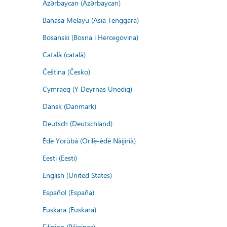
Azərbaycan (Azərbaycan)
Bahasa Melayu (Asia Tenggara)
Bosanski (Bosna i Hercegovina)
Català (català)
Čeština (Česko)
Cymraeg (Y Deyrnas Unedig)
Dansk (Danmark)
Deutsch (Deutschland)
Èdè Yorùbá (Orilẹ̀-èdè Nàìjíríà)
Eesti (Eesti)
English (United States)
Español (España)
Euskara (Euskara)
Filipino (Pilipinas)