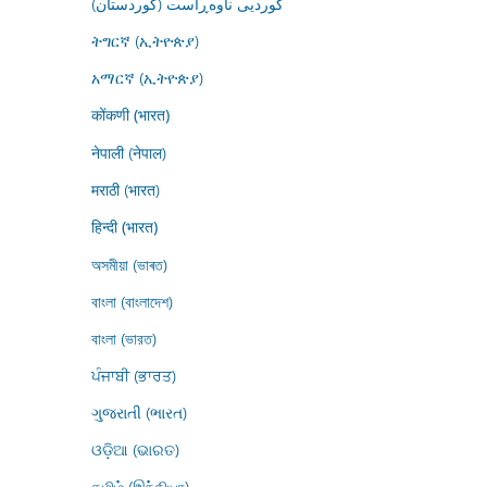
کوردیی ناوەڕاست (کوردستان)
ትግርኛ (ኢትዮጵያ)
አማርኛ (ኢትዮጵያ)
कोंकणी (भारत)
नेपाली (नेपाल)
मराठी (भारत)
हिन्दी (भारत)
অসমীয়া (ভাৰত)
বাংলা (বাংলাদেশ)
বাংলা (ভারত)
ਪੰਜਾਬੀ (ਭਾਰਤ)
ગુજરાતી (ભારત)
ଓଡ଼ିଆ (ଭାରତ)
தமிழ் (இந்தியா)