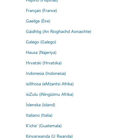
Français (France)
Gaeilge (Éire)
Gàidhlig (An Rìoghachd Aonaichte)
Galego (Galego)
Hausa (Najeriya)
Hrvatski (Hrvatska)
Indonesia (Indonesia)
isiXhosa (eMzantsi Afrika)
isiZulu (iNingizimu Afrika)
Íslenska (ísland)
Italiano (Italia)
K'iche' (Guatemala)
Kinyarwanda (U Rwanda)