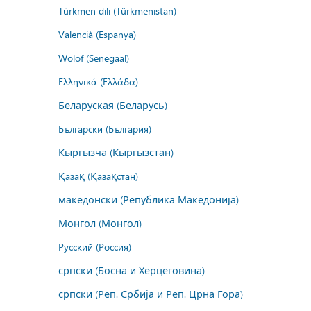
Türkmen dili (Türkmenistan)
Valencià (Espanya)
Wolof (Senegaal)
Ελληνικά (Ελλάδα)
Беларуская (Беларусь)
Български (България)
Кыргызча (Кыргызстан)
Қазақ (Қазақстан)
македонски (Република Македонија)
Монгол (Монгол)
Русский (Россия)
српски (Босна и Херцеговина)
српски (Реп. Србија и Реп. Црна Гора)