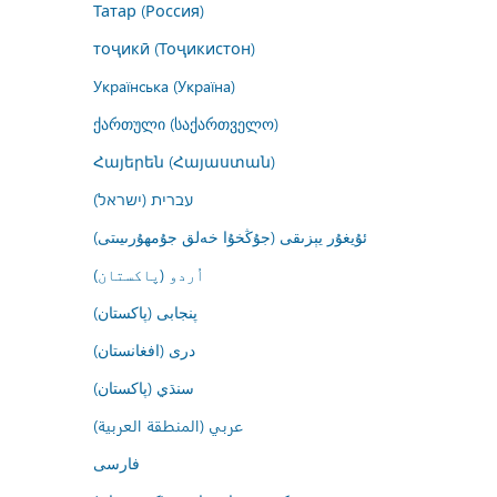
Татар (Россия)
тоҷикӣ (Тоҷикистон)
Українська (Україна)
ქართული (საქართველო)
Հայերեն (Հայաստան)
עברית (ישראל)
ئۇيغۇر يېزىقى (جۇڭخۇا خەلق جۇمھۇرىيىتى)
اُردو (پاکستان)
پنجابی (پاکستان)
درى (افغانستان)
سنڌي (پاکستان)
عربي (المنطقة العربية)
فارسى