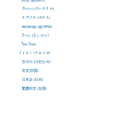
తెలుగు (భారతదేశం)
ಕನ್ನಡ (ಭಾರತ)
മലയാളം (ഇന്ത്യ)
සිංහල (ශ්‍රී ලංකාව)
ไทย (ไทย)
ខ្មែរ (កម្ពុជា)
한국어 (대한민국)
中文(中国)
日本語 (日本)
繁體中文 (台灣)