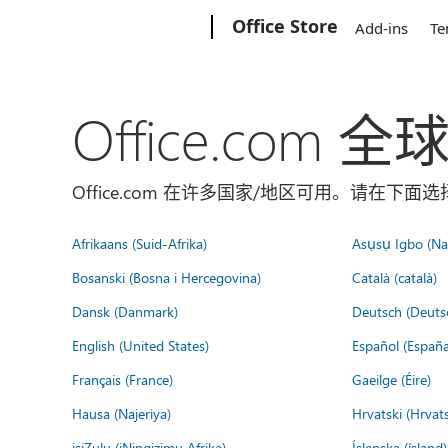
Microsoft
Office Store
Add-ins
Te
Office.com 
Office.com 在许多国家/地区可用。请在下
Afrikaans (Suid-Afrika)
Asụsụ Igbo (Naị
Bosanski (Bosna i Hercegovina)
Català (català)
Dansk (Danmark)
Deutsch (Deuts
English (United States)
Español (España
Français (France)
Gaeilge (Éire)
Hausa (Najeriya)
Hrvatski (Hrvat
isiZulu (iNingizimu Afrika)
Íslenska (ísland)