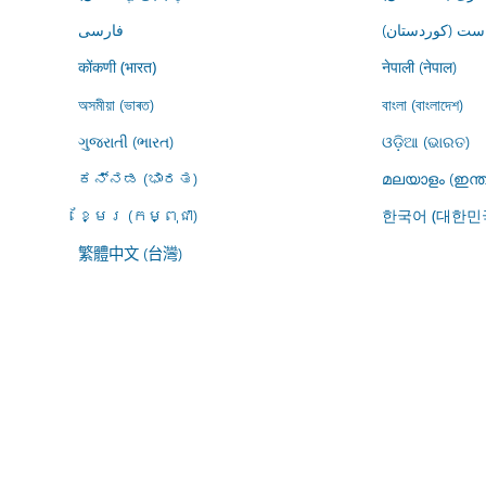
ڕاست (کوردستان
فارسى
नेपाली (नेपाल)
कोंकणी (भारत)
অসমীয়া (ভাৰত)
বাংলা (বাংলাদেশ)
ગુજરાતી (ભારત)
ଓଡ଼ିଆ (ଭାରତ)
ಕನ್ನಡ (ಭಾರತ)
മലയാളം (ഇന്ത
ខ្មែរ (កម្ពុជា)
한국어 (대한민
繁體中文 (台灣)