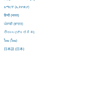
አማርኛ (ኢትዮጵያ)
हिन्दी (भारत)
ਪੰਜਾਬੀ (ਭਾਰਤ)
తెలుగు (భారతదేశం)
ไทย (ไทย)
日本語 (日本)