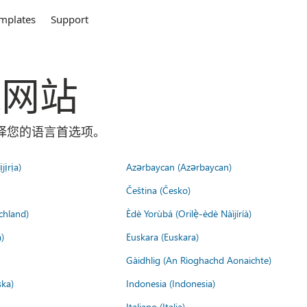
mplates
Support
全球网站
面选择您的语言首选项。
jịrịa)
Azərbaycan (Azərbaycan)
Čeština (Česko)
chland)
Èdè Yorùbá (Orilẹ̀-èdè Nàìjíríà)
)
Euskara (Euskara)
Gàidhlig (An Rìoghachd Aonaichte)
ska)
Indonesia (Indonesia)
Italiano (Italia)