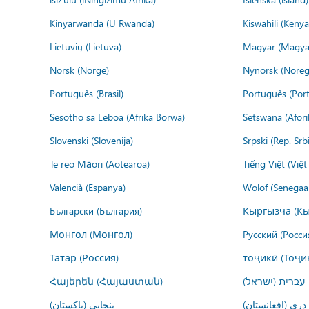
Kinyarwanda (U Rwanda)
Kiswahili (Kenya
Lietuvių (Lietuva)
Magyar (Magya
Norsk (Norge)
Nynorsk (Noreg
Português (Brasil)
Português (Port
Sesotho sa Leboa (Afrika Borwa)
Setswana (Afor
Slovenski (Slovenija)
Srpski (Rep. Srb
Te reo Māori (Aotearoa)
Tiếng Việt (Việ
Valencià (Espanya)
Wolof (Senegaal
Български (България)
Кыргызча (Кы
Монгол (Монгол)
Русский (Росси
Татар (Россия)
тоҷикӣ (Тоҷи
Հայերեն (Հայաստան)
עברית (ישראל)
درى (افغانستان)
پنجابی (پاکستان)