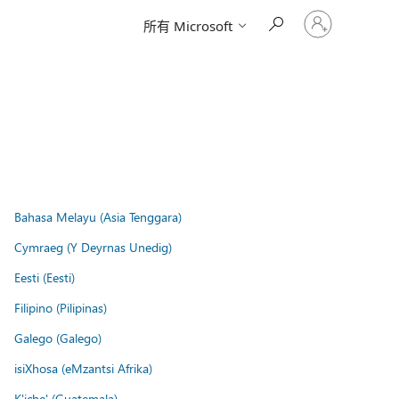
请
所有 Microsoft
登
录
你
的
帐
户
Bahasa Melayu (Asia Tenggara)
Cymraeg (Y Deyrnas Unedig)
Eesti (Eesti)
Filipino (Pilipinas)
Galego (Galego)
isiXhosa (eMzantsi Afrika)
K'iche' (Guatemala)