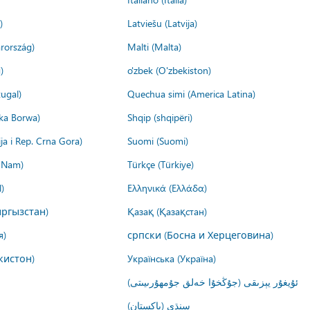
)
Latviešu (Latvija)
rország)
Malti (Malta)
)
o'zbek (O'zbekiston)
ugal)
Quechua simi (America Latina)
ika Borwa)
Shqip (shqipëri)
ija i Rep. Crna Gora)
Suomi (Suomi)
t Nam)
Türkçe (Türkiye)
)
Ελληνικά (Ελλάδα)
ргызстан)
Қазақ (Қазақстан)
я)
српски (Босна и Херцеговина)
кистон)
Українська (Україна)
ئۇيغۇر يېزىقى (جۇڭخۇا خەلق جۇمھۇرىيىتى)
سنڌي (پاکستان)