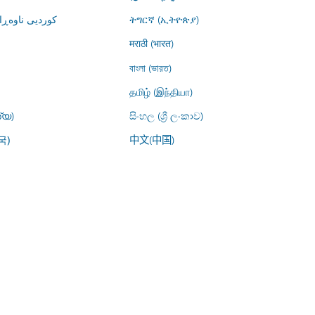
کوردیی ناوە)
ትግርኛ (ኢትዮጵያ)
मराठी (भारत)
বাংলা (ভারত)
தமிழ் (இந்தியா)
്യ)
සිංහල (ශ්‍රී ලංකාව)
中文(中国)
국)