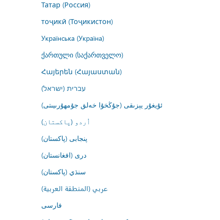
Татар (Россия)
тоҷикӣ (Тоҷикистон)
Українська (Україна)
ქართული (საქართველო)
Հայերեն (Հայաստան)
עברית (ישראל)
ئۇيغۇر يېزىقى (جۇڭخۇا خەلق جۇمھۇرىيىتى)
اُردو (پاکستان)
پنجابی (پاکستان)
درى (افغانستان)
سنڌي (پاکستان)
عربي (المنطقة العربية)
فارسى