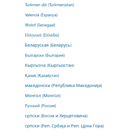
Türkmen dili (Türkmenistan)
Valencià (Espanya)
Wolof (Senegaal)
Ελληνικά (Ελλάδα)
Беларуская (Беларусь)
Български (България)
Кыргызча (Кыргызстан)
Қазақ (Қазақстан)
македонски (Република Македонија)
Монгол (Монгол)
Русский (Россия)
српски (Босна и Херцеговина)
српски (Реп. Србија и Реп. Црна Гора)