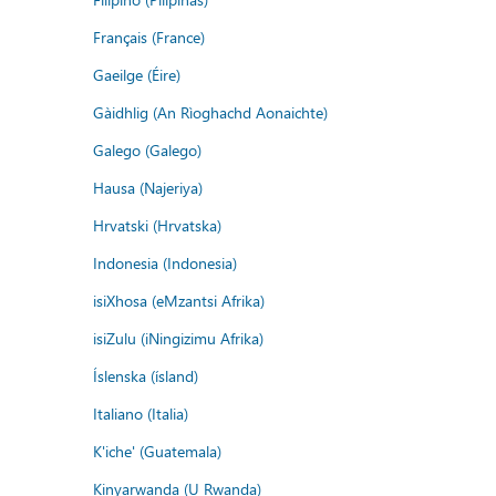
Français (France)
Gaeilge (Éire)
Gàidhlig (An Rìoghachd Aonaichte)
Galego (Galego)
Hausa (Najeriya)
Hrvatski (Hrvatska)
Indonesia (Indonesia)
isiXhosa (eMzantsi Afrika)
isiZulu (iNingizimu Afrika)
Íslenska (ísland)
Italiano (Italia)
K'iche' (Guatemala)
Kinyarwanda (U Rwanda)