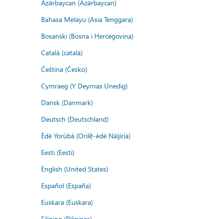
Azərbaycan (Azərbaycan)
Bahasa Melayu (Asia Tenggara)
Bosanski (Bosna i Hercegovina)
Català (català)
Čeština (Česko)
Cymraeg (Y Deyrnas Unedig)
Dansk (Danmark)
Deutsch (Deutschland)
Èdè Yorùbá (Orilẹ̀-èdè Nàìjíríà)
Eesti (Eesti)
English (United States)
Español (España)
Euskara (Euskara)
Filipino (Pilipinas)