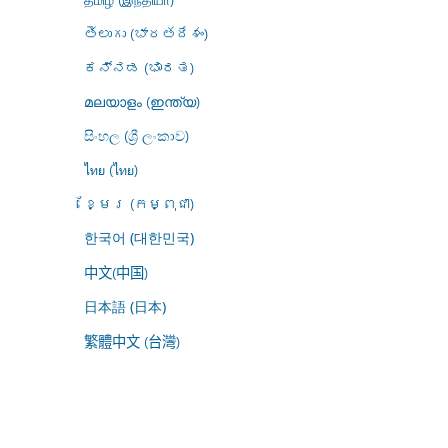
తెలుగు (భారతదేశం)
ಕನ್ನಡ (ಭಾರತ)
മലയാളം (ഇന്ത്യ)
සිංහල (ශ්‍රී ලංකාව)
ไทย (ไทย)
ខ្មែរ (កម្ពុជា)
한국어 (대한민국)
中文(中国)
日本語 (日本)
繁體中文 (台灣)