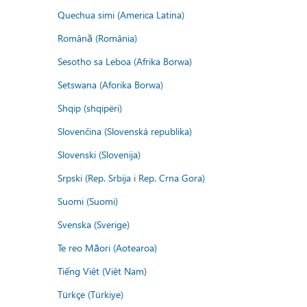
Quechua simi (America Latina)
Română (România)
Sesotho sa Leboa (Afrika Borwa)
Setswana (Aforika Borwa)
Shqip (shqipëri)
Slovenčina (Slovenská republika)
Slovenski (Slovenija)
Srpski (Rep. Srbija i Rep. Crna Gora)
Suomi (Suomi)
Svenska (Sverige)
Te reo Māori (Aotearoa)
Tiếng Việt (Việt Nam)
Türkçe (Türkiye)