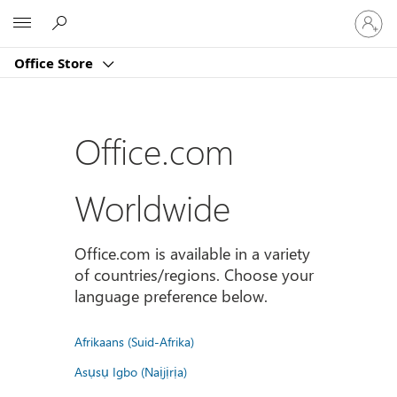
Sign
Microsoft
in
to
Office Store
your
account
Office.com
Worldwide
Office.com is available in a variety
of countries/regions. Choose your
language preference below.
Afrikaans (Suid-Afrika)
Asụsụ Igbo (Naịjịrịa)