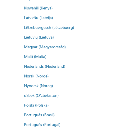
Kiswahili (Kenya)
Latviešu (Latvija)
Lëtzebuergesch (Lëtzebuerg)
Lietuvių (Lietuva)
Magyar (Magyarország)
Malti (Malta)
Nederlands (Nederland)
Norsk (Norge)
Nynorsk (Noreg)
o'zbek (O'zbekiston)
Polski (Polska)
Português (Brasil)
Português (Portugal)