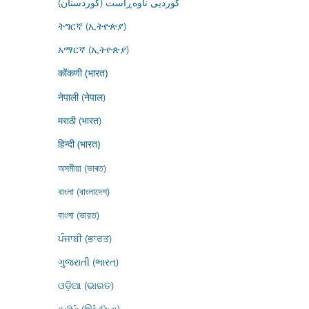
کوردیی ناوەڕاست (کوردستان)
ትግርኛ (ኢትዮጵያ)
አማርኛ (ኢትዮጵያ)
कोंकणी (भारत)
नेपाली (नेपाल)
मराठी (भारत)
हिन्दी (भारत)
অসমীয়া (ভাৰত)
বাংলা (বাংলাদেশ)
বাংলা (ভারত)
ਪੰਜਾਬੀ (ਭਾਰਤ)
ગુજરાતી (ભારત)
ଓଡ଼ିଆ (ଭାରତ)
தமிழ் (இந்தியா)