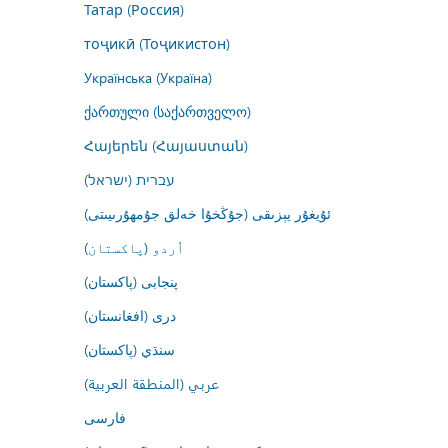
Татар (Россия)
тоҷикӣ (Тоҷикистон)
Українська (Україна)
ქართული (საქართველო)
Հայերեն (Հայաստան)
עברית (ישראל)
ئۇيغۇر يېزىقى (جۇڭخۇا خەلق جۇمھۇرىيىتى)
اُردو (پاکستان)
پنجابی (پاکستان)
درى (افغانستان)
سنڌي (پاکستان)
عربي (المنطقة العربية)
فارسى