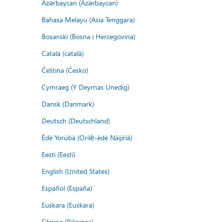
Azərbaycan (Azərbaycan)
Bahasa Melayu (Asia Tenggara)
Bosanski (Bosna i Hercegovina)
Català (català)
Čeština (Česko)
Cymraeg (Y Deyrnas Unedig)
Dansk (Danmark)
Deutsch (Deutschland)
Èdè Yorùbá (Orilẹ̀-èdè Nàìjíríà)
Eesti (Eesti)
English (United States)
Español (España)
Euskara (Euskara)
Filipino (Pilipinas)