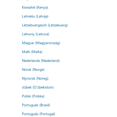
Kiswahili (Kenya)
Latviešu (Latvija)
Lëtzebuergesch (Lëtzebuerg)
Lietuvių (Lietuva)
Magyar (Magyarország)
Malti (Malta)
Nederlands (Nederland)
Norsk (Norge)
Nynorsk (Noreg)
o'zbek (O'zbekiston)
Polski (Polska)
Português (Brasil)
Português (Portugal)