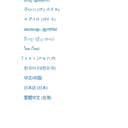
తెలుగు (భారతదేశం)
ಕನ್ನಡ (ಭಾರತ)
മലയാളം (ഇന്ത്യ)
සිංහල (ශ්‍රී ලංකාව)
ไทย (ไทย)
ខ្មែរ (កម្ពុជា)
한국어 (대한민국)
中文(中国)
日本語 (日本)
繁體中文 (台灣)