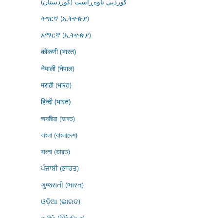
کوردیی ناوەڕاست (کوردستان)
ትግርኛ (ኢትዮጵያ)
አማርኛ (ኢትዮጵያ)
कोंकणी (भारत)
नेपाली (नेपाल)
मराठी (भारत)
हिन्दी (भारत)
অসমীয়া (ভাৰত)
বাংলা (বাংলাদেশ)
বাংলা (ভারত)
ਪੰਜਾਬੀ (ਭਾਰਤ)
ગુજરાતી (ભારત)
ଓଡ଼ିଆ (ଭାରତ)
தமிழ் (இந்தியா)