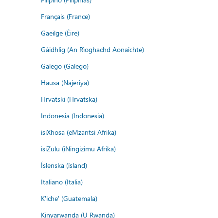
Français (France)
Gaeilge (Éire)
Gàidhlig (An Rìoghachd Aonaichte)
Galego (Galego)
Hausa (Najeriya)
Hrvatski (Hrvatska)
Indonesia (Indonesia)
isiXhosa (eMzantsi Afrika)
isiZulu (iNingizimu Afrika)
Íslenska (ísland)
Italiano (Italia)
K'iche' (Guatemala)
Kinyarwanda (U Rwanda)