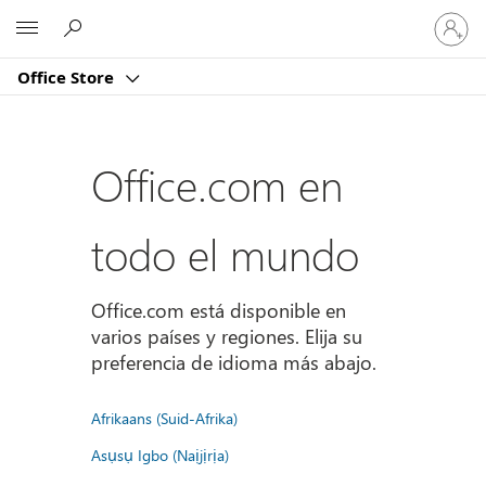
Iniciar
Microsoft
sesión
en
Office Store
tu
cuenta
Office.com en
todo el mundo
Office.com está disponible en
varios países y regiones. Elija su
preferencia de idioma más abajo.
Afrikaans (Suid-Afrika)
Asụsụ Igbo (Naịjịrịa)