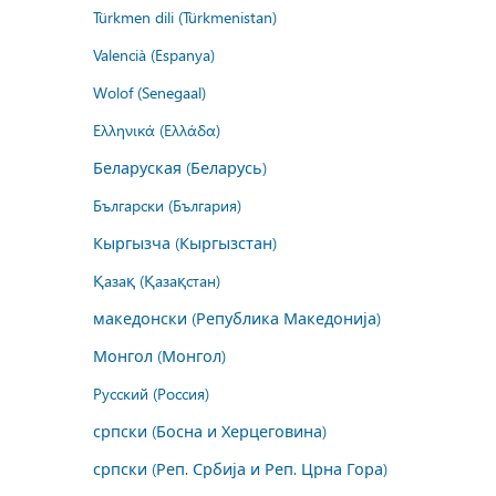
Türkmen dili (Türkmenistan)
Valencià (Espanya)
Wolof (Senegaal)
Ελληνικά (Ελλάδα)
Беларуская (Беларусь)
Български (България)
Кыргызча (Кыргызстан)
Қазақ (Қазақстан)
македонски (Република Македонија)
Монгол (Монгол)
Русский (Россия)
српски (Босна и Херцеговина)
српски (Реп. Србија и Реп. Црна Гора)