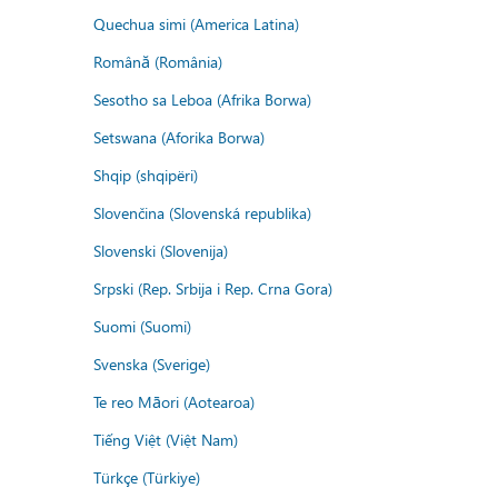
Quechua simi (America Latina)
Română (România)
Sesotho sa Leboa (Afrika Borwa)
Setswana (Aforika Borwa)
Shqip (shqipëri)
Slovenčina (Slovenská republika)
Slovenski (Slovenija)
Srpski (Rep. Srbija i Rep. Crna Gora)
Suomi (Suomi)
Svenska (Sverige)
Te reo Māori (Aotearoa)
Tiếng Việt (Việt Nam)
Türkçe (Türkiye)