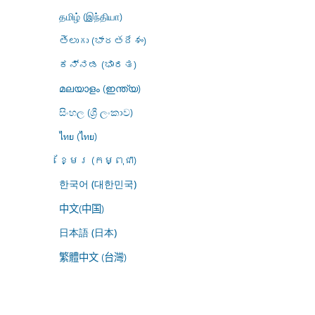
தமிழ் (இந்தியா)
తెలుగు (భారతదేశం)
ಕನ್ನಡ (ಭಾರತ)
മലയാളം (ഇന്ത്യ)
සිංහල (ශ්‍රී ලංකාව)
ไทย (ไทย)
ខ្មែរ (កម្ពុជា)
한국어 (대한민국)
中文(中国)
日本語 (日本)
繁體中文 (台灣)