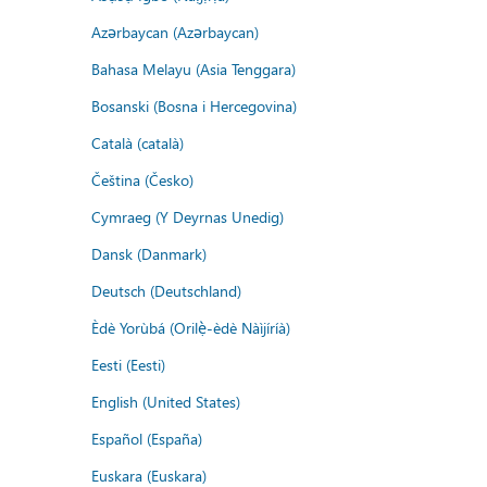
Azərbaycan (Azərbaycan)
Bahasa Melayu (Asia Tenggara)
Bosanski (Bosna i Hercegovina)
Català (català)
Čeština (Česko)
Cymraeg (Y Deyrnas Unedig)
Dansk (Danmark)
Deutsch (Deutschland)
Èdè Yorùbá (Orilẹ̀-èdè Nàìjíríà)
Eesti (Eesti)
English (United States)
Español (España)
Euskara (Euskara)