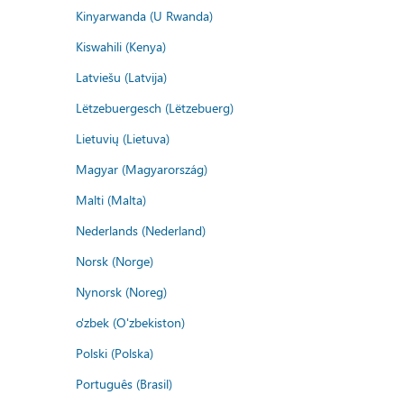
Kinyarwanda (U Rwanda)
Kiswahili (Kenya)
Latviešu (Latvija)
Lëtzebuergesch (Lëtzebuerg)
Lietuvių (Lietuva)
Magyar (Magyarország)
Malti (Malta)
Nederlands (Nederland)
Norsk (Norge)
Nynorsk (Noreg)
o'zbek (O'zbekiston)
Polski (Polska)
Português (Brasil)