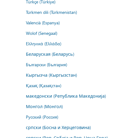
Türkçe (Türkiye)
Türkmen dili (Türkmenistan)
Valencià (Espanya)
Wolof (Senegaal)
Ελληνικά (Ελλάδα)
Беларуская (Беларусь)
Български (България)
Кыргызча (Кыргызстан)
Қазақ (Қазақстан)
македонски (Република Македонија)
Монгол (Монгол)
Русский (Россия)
српски (Босна и Херцеговина)
српски (Реп. Србија и Реп. Црна Гора)