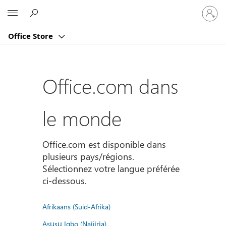
Connect
Microsoft
vous
à
Office Store
votre
compte
Office.com dans
le monde
Office.com est disponible dans
plusieurs pays/régions.
Sélectionnez votre langue préférée
ci-dessous.
Afrikaans (Suid-Afrika)
Asụsụ Igbo (Naịjịrịa)