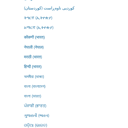
کوردیی ناوەڕاست (کوردستان)
ትግርኛ (ኢትዮጵያ)
አማርኛ (ኢትዮጵያ)
कोंकणी (भारत)
नेपाली (नेपाल)
मराठी (भारत)
हिन्दी (भारत)
অসমীয়া (ভাৰত)
বাংলা (বাংলাদেশ)
বাংলা (ভারত)
ਪੰਜਾਬੀ (ਭਾਰਤ)
ગુજરાતી (ભારત)
ଓଡ଼ିଆ (ଭାରତ)