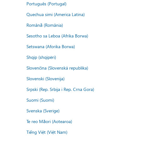
Português (Portugal)
Quechua simi (America Latina)
Română (România)
Sesotho sa Leboa (Afrika Borwa)
Setswana (Aforika Borwa)
Shqip (shqipëri)
Slovenčina (Slovenská republika)
Slovenski (Slovenija)
Srpski (Rep. Srbija i Rep. Crna Gora)
Suomi (Suomi)
Svenska (Sverige)
Te reo Māori (Aotearoa)
Tiếng Việt (Việt Nam)