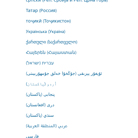
Татар (Россия)
тоҷикӣ (Тоҷикистон)
Українська (Україна)
ქართული (საქართველო)
Հայերեն (Հայաստան)
עברית (ישראל)
ئۇيغۇر يېزىقى (جۇڭخۇا خەلق جۇمھۇرىيىتى)
اُردو (پاکستان)
پنجابی (پاکستان)
درى (افغانستان)
سنڌي (پاکستان)
عربي (المنطقة العربية)
فارسى