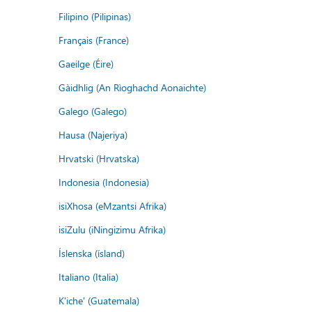
Filipino (Pilipinas)
Français (France)
Gaeilge (Éire)
Gàidhlig (An Rìoghachd Aonaichte)
Galego (Galego)
Hausa (Najeriya)
Hrvatski (Hrvatska)
Indonesia (Indonesia)
isiXhosa (eMzantsi Afrika)
isiZulu (iNingizimu Afrika)
Íslenska (ísland)
Italiano (Italia)
K'iche' (Guatemala)