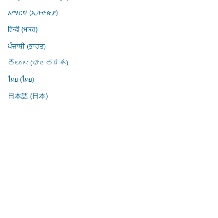
አማርኛ (ኢትዮጵያ)
हिन्दी (भारत)
ਪੰਜਾਬੀ (ਭਾਰਤ)
తెలుగు (భారతదేశం)
ไทย (ไทย)
日本語 (日本)