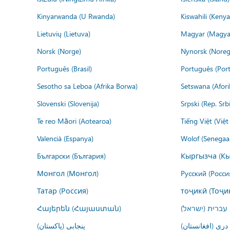
Kinyarwanda (U Rwanda)
Kiswahili (Kenya
Lietuvių (Lietuva)
Magyar (Magya
Norsk (Norge)
Nynorsk (Noreg
Português (Brasil)
Português (Port
Sesotho sa Leboa (Afrika Borwa)
Setswana (Afor
Slovenski (Slovenija)
Srpski (Rep. Srb
Te reo Māori (Aotearoa)
Tiếng Việt (Việ
Valencià (Espanya)
Wolof (Senegaal
Български (България)
Кыргызча (Кы
Монгол (Монгол)
Русский (Росси
Татар (Россия)
тоҷикӣ (Тоҷи
Հայերեն (Հայաստան)
עברית (ישראל)
درى (افغانستان)
پنجابی (پاکستان)