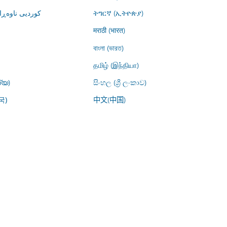
کوردیی ناوە)
ትግርኛ (ኢትዮጵያ)
मराठी (भारत)
বাংলা (ভারত)
தமிழ் (இந்தியா)
്യ)
සිංහල (ශ්‍රී ලංකාව)
中文(中国)
국)