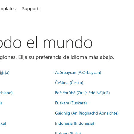
mplates
Support
todo el mundo
giones. Elija su preferencia de idioma más abajo.
jịrịa)
Azərbaycan (Azərbaycan)
Čeština (Česko)
chland)
Èdè Yorùbá (Orilẹ̀-èdè Nàìjíríà)
)
Euskara (Euskara)
Gàidhlig (An Rìoghachd Aonaichte)
ska)
Indonesia (Indonesia)
Italiano (Italia)