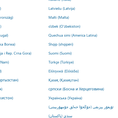
)
Latviešu (Latvija)
rország)
Malti (Malta)
)
o'zbek (O'zbekiston)
ugal)
Quechua simi (America Latina)
ika Borwa)
Shqip (shqipëri)
ija i Rep. Crna Gora)
Suomi (Suomi)
t Nam)
Türkçe (Türkiye)
)
Ελληνικά (Ελλάδα)
ргызстан)
Қазақ (Қазақстан)
я)
српски (Босна и Херцеговина)
кистон)
Українська (Україна)
ئۇيغۇر يېزىقى (جۇڭخۇا خەلق جۇمھۇرىيىتى)
سنڌي (پاکستان)