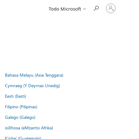
Iniciar
Todo Microsoft
sesión
en
tu
cuenta
Bahasa Melayu (Asia Tenggara)
Cymraeg (Y Deyrnas Unedig)
Eesti (Eesti)
Filipino (Pilipinas)
Galego (Galego)
isiXhosa (eMzantsi Afrika)
K'iche' (Guatemala)