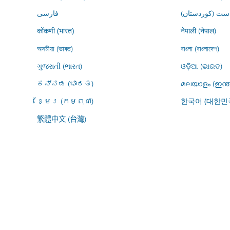
ڕاست (کوردستان
فارسى
नेपाली (नेपाल)
कोंकणी (भारत)
অসমীয়া (ভাৰত)
বাংলা (বাংলাদেশ)
ગુજરાતી (ભારત)
ଓଡ଼ିଆ (ଭାରତ)
ಕನ್ನಡ (ಭಾರತ)
മലയാളം (ഇന്ത
ខ្មែរ (កម្ពុជា)
한국어 (대한민
繁體中文 (台灣)