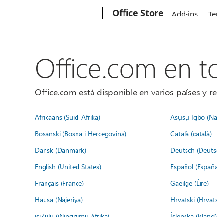
Microsoft
Office Store
Add-ins
Te
Office.com en 
Office.com está disponible en varios países y re
Afrikaans (Suid-Afrika)
Asụsụ Igbo (Naị
Bosanski (Bosna i Hercegovina)
Català (català)
Dansk (Danmark)
Deutsch (Deuts
English (United States)
Español (España
Français (France)
Gaeilge (Éire)
Hausa (Najeriya)
Hrvatski (Hrvat
isiZulu (iNingizimu Afrika)
Íslenska (ísland)