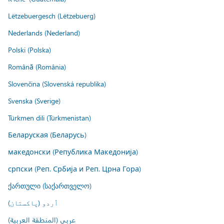
Lëtzebuergesch (Lëtzebuerg)
Nederlands (Nederland)
Polski (Polska)
Română (România)
Slovenčina (Slovenská republika)
Svenska (Sverige)
Türkmen dili (Türkmenistan)
Беларуская (Беларусь)
македонски (Република Македонија)
српски (Реп. Србија и Реп. Црна Гора)
ქართული (საქართველო)
اُردو (پاکستان)
عربي (المنطقة العربية)