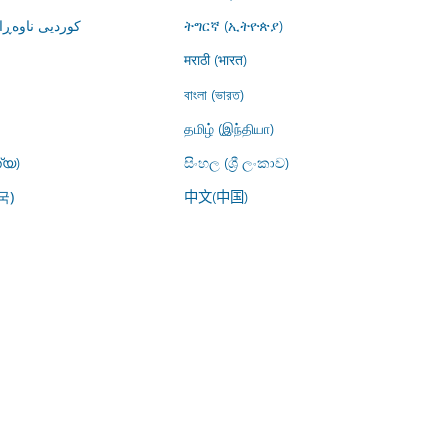
کوردیی ناوە)
ትግርኛ (ኢትዮጵያ)
मराठी (भारत)
বাংলা (ভারত)
தமிழ் (இந்தியா)
്യ)
සිංහල (ශ්‍රී ලංකාව)
中文(中国)
국)