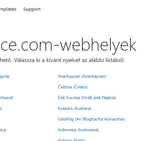
mplates
Support
ice.com-webhelyek
ő. Válassza ki a kívánt nyelvet az alábbi listából.
jịrịa)
Azərbaycan (Azərbaycan)
Čeština (Česko)
chland)
Èdè Yorùbá (Orilẹ̀-èdè Nàìjíríà)
)
Euskara (Euskara)
Gàidhlig (An Rìoghachd Aonaichte)
ska)
Indonesia (Indonesia)
Italiano (Italia)