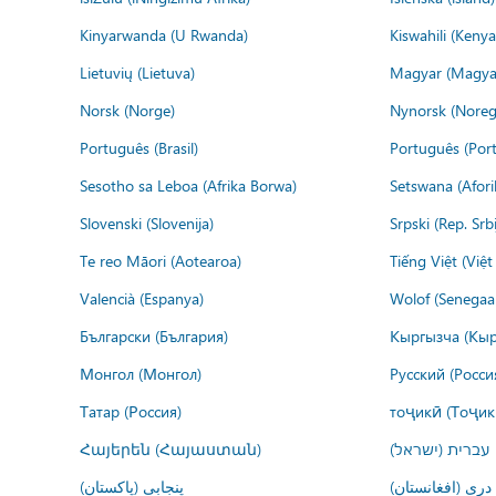
Kinyarwanda (U Rwanda)
Kiswahili (Kenya
Lietuvių (Lietuva)
Magyar (Magya
Norsk (Norge)
Nynorsk (Noreg
Português (Brasil)
Português (Port
Sesotho sa Leboa (Afrika Borwa)
Setswana (Afor
Slovenski (Slovenija)
Srpski (Rep. Srb
Te reo Māori (Aotearoa)
Tiếng Việt (Việ
Valencià (Espanya)
Wolof (Senegaal
Български (България)
Кыргызча (Кыр
Монгол (Монгол)
Русский (Росси
Татар (Россия)
тоҷикӣ (Тоҷик
Հայերեն (Հայաստան)
עברית (ישראל)
درى (افغانستان)
پنجابی (پاکستان)