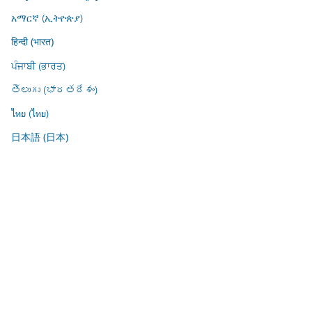
አማርኛ (ኢትዮጵያ)
हिन्दी (भारत)
ਪੰਜਾਬੀ (ਭਾਰਤ)
తెలుగు (భారతదేశం)
ไทย (ไทย)
日本語 (日本)