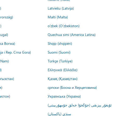
)
Latviešu (Latvija)
rország)
Malti (Malta)
)
o'zbek (O'zbekiston)
ugal)
Quechua simi (America Latina)
ika Borwa)
Shqip (shqipëri)
ija i Rep. Crna Gora)
Suomi (Suomi)
t Nam)
Türkçe (Türkiye)
)
Ελληνικά (Ελλάδα)
гызстан)
Қазақ (Қазақстан)
я)
српски (Босна и Херцеговина)
истон)
Українська (Україна)
ئۇيغۇر يېزىقى (جۇڭخۇا خەلق جۇمھۇرىيىتى)
سنڌي (پاکستان)