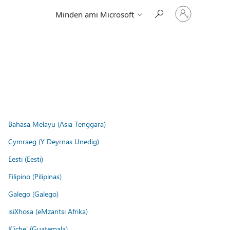
Jelentkezzen
Minden ami Microsoft
be
a
fiókjába
Bahasa Melayu (Asia Tenggara)
Cymraeg (Y Deyrnas Unedig)
Eesti (Eesti)
Filipino (Pilipinas)
Galego (Galego)
isiXhosa (eMzantsi Afrika)
K'iche' (Guatemala)