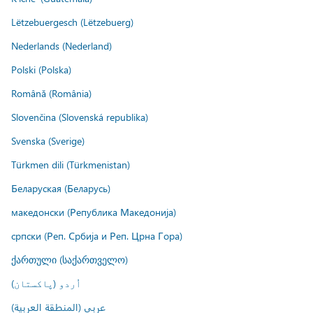
Lëtzebuergesch (Lëtzebuerg)
Nederlands (Nederland)
Polski (Polska)
Română (România)
Slovenčina (Slovenská republika)
Svenska (Sverige)
Türkmen dili (Türkmenistan)
Беларуская (Беларусь)
македонски (Република Македонија)
српски (Реп. Србија и Реп. Црна Гора)
ქართული (საქართველო)
اُردو (پاکستان)
عربي (المنطقة العربية)