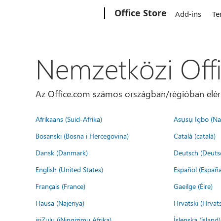
Microsoft
Office Store
Add-ins
Te
Nemzetközi Off
Az Office.com számos országban/régióban elérhet
Afrikaans (Suid-Afrika)
Asụsụ Igbo (Naị
Bosanski (Bosna i Hercegovina)
Català (català)
Dansk (Danmark)
Deutsch (Deuts
English (United States)
Español (España
Français (France)
Gaeilge (Éire)
Hausa (Najeriya)
Hrvatski (Hrvat
isiZulu (iNingizimu Afrika)
Íslenska (ísland)