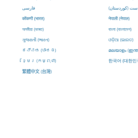
ڕاست (کوردستان
فارسى
नेपाली (नेपाल)
कोंकणी (भारत)
অসমীয়া (ভাৰত)
বাংলা (বাংলাদেশ)
ગુજરાતી (ભારત)
ଓଡ଼ିଆ (ଭାରତ)
ಕನ್ನಡ (ಭಾರತ)
മലയാളം (ഇന്ത
ខ្មែរ (កម្ពុជា)
한국어 (대한민
繁體中文 (台灣)