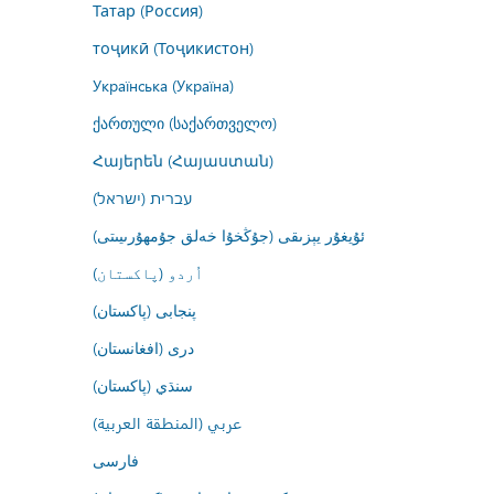
Татар (Россия)
тоҷикӣ (Тоҷикистон)
Українська (Україна)
ქართული (საქართველო)
Հայերեն (Հայաստան)
עברית (ישראל)
ئۇيغۇر يېزىقى (جۇڭخۇا خەلق جۇمھۇرىيىتى)
اُردو (پاکستان)
پنجابی (پاکستان)
درى (افغانستان)
سنڌي (پاکستان)
عربي (المنطقة العربية)
فارسى