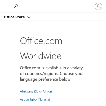
Sign
Microsoft
in
to
Office Store
your
account
Office.com
Worldwide
Office.com is available in a variety
of countries/regions. Choose your
language preference below.
Afrikaans (Suid-Afrika)
Asụsụ Igbo (Naịjịrịa)