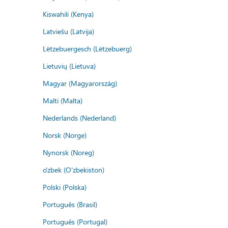
Kiswahili (Kenya)
Latviešu (Latvija)
Lëtzebuergesch (Lëtzebuerg)
Lietuvių (Lietuva)
Magyar (Magyarország)
Malti (Malta)
Nederlands (Nederland)
Norsk (Norge)
Nynorsk (Noreg)
o'zbek (O'zbekiston)
Polski (Polska)
Português (Brasil)
Português (Portugal)