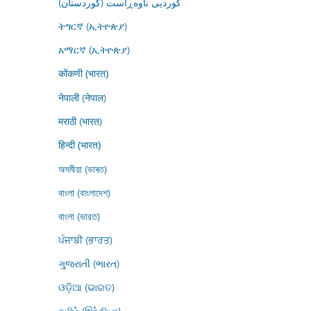
کوردیی ناوەڕاست (کوردستان)
ትግርኛ (ኢትዮጵያ)
አማርኛ (ኢትዮጵያ)
कोंकणी (भारत)
नेपाली (नेपाल)
मराठी (भारत)
हिन्दी (भारत)
অসমীয়া (ভাৰত)
বাংলা (বাংলাদেশ)
বাংলা (ভারত)
ਪੰਜਾਬੀ (ਭਾਰਤ)
ગુજરાતી (ભારત)
ଓଡ଼ିଆ (ଭାରତ)
தமிழ் (இந்தியா)