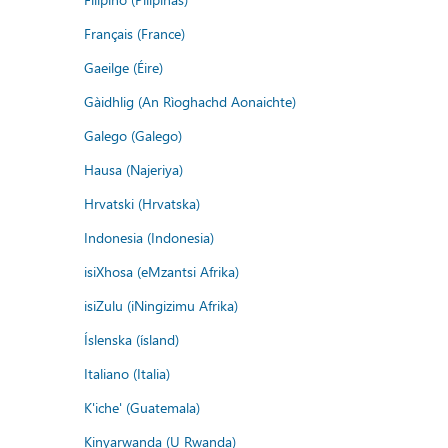
Français (France)
Gaeilge (Éire)
Gàidhlig (An Rìoghachd Aonaichte)
Galego (Galego)
Hausa (Najeriya)
Hrvatski (Hrvatska)
Indonesia (Indonesia)
isiXhosa (eMzantsi Afrika)
isiZulu (iNingizimu Afrika)
Íslenska (ísland)
Italiano (Italia)
K'iche' (Guatemala)
Kinyarwanda (U Rwanda)