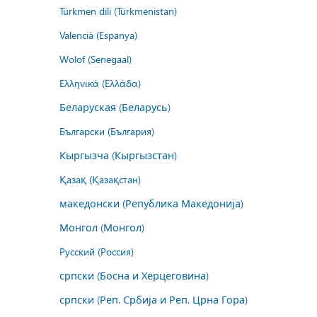
Türkmen dili (Türkmenistan)
Valencià (Espanya)
Wolof (Senegaal)
Ελληνικά (Ελλάδα)
Беларуская (Беларусь)
Български (България)
Кыргызча (Кыргызстан)
Қазақ (Қазақстан)
македонски (Република Македонија)
Монгол (Монгол)
Русский (Россия)
српски (Босна и Херцеговина)
српски (Реп. Србија и Реп. Црна Гора)