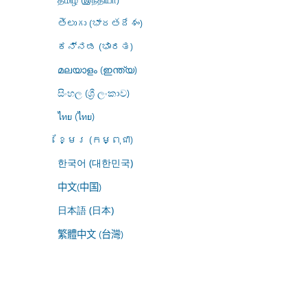
తెలుగు (భారతదేశం)
ಕನ್ನಡ (ಭಾರತ)
മലയാളം (ഇന്ത്യ)
සිංහල (ශ්‍රී ලංකාව)
ไทย (ไทย)
ខ្មែរ (កម្ពុជា)
한국어 (대한민국)
中文(中国)
日本語 (日本)
繁體中文 (台灣)