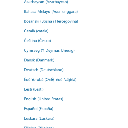
Azərbaycan (Azərbaycan)
Bahasa Melayu (Asia Tenggara)
Bosanski (Bosna i Hercegovina)
Català (català)
Čeština (Česko)
Cymraeg (Y Deyrnas Unedig)
Dansk (Danmark)
Deutsch (Deutschland)
Èdè Yorùbá (Orilẹ̀-èdè Nàìjíríà)
Eesti (Eesti)
English (United States)
Español (España)
Euskara (Euskara)
Filipino (Pilipinas)