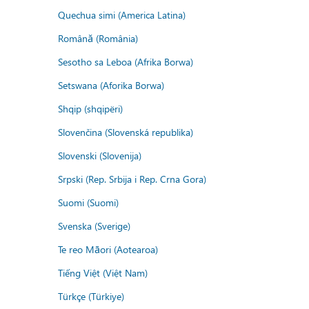
Quechua simi (America Latina)
Română (România)
Sesotho sa Leboa (Afrika Borwa)
Setswana (Aforika Borwa)
Shqip (shqipëri)
Slovenčina (Slovenská republika)
Slovenski (Slovenija)
Srpski (Rep. Srbija i Rep. Crna Gora)
Suomi (Suomi)
Svenska (Sverige)
Te reo Māori (Aotearoa)
Tiếng Việt (Việt Nam)
Türkçe (Türkiye)