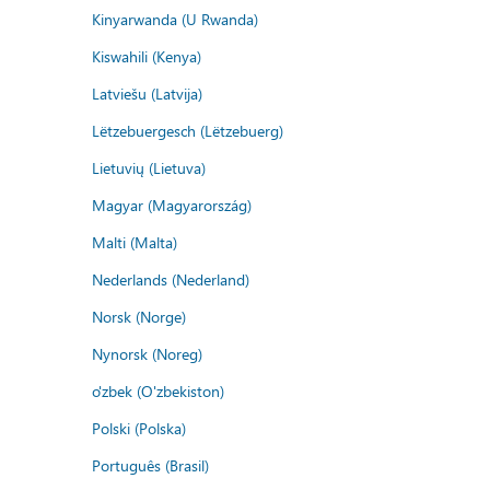
Kinyarwanda (U Rwanda)
Kiswahili (Kenya)
Latviešu (Latvija)
Lëtzebuergesch (Lëtzebuerg)
Lietuvių (Lietuva)
Magyar (Magyarország)
Malti (Malta)
Nederlands (Nederland)
Norsk (Norge)
Nynorsk (Noreg)
o'zbek (O'zbekiston)
Polski (Polska)
Português (Brasil)