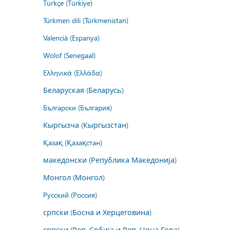
Türkçe (Türkiye)
Türkmen dili (Türkmenistan)
Valencià (Espanya)
Wolof (Senegaal)
Ελληνικά (Ελλάδα)
Беларуская (Беларусь)
Български (България)
Кыргызча (Кыргызстан)
Қазақ (Қазақстан)
македонски (Република Македонија)
Монгол (Монгол)
Русский (Россия)
српски (Босна и Херцеговина)
српски (Реп. Србија и Реп. Црна Гора)