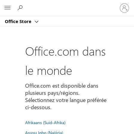
Connect
Microsoft
vous
à
Office Store
votre
compte
Office.com dans
le monde
Office.com est disponible dans
plusieurs pays/régions.
Sélectionnez votre langue préférée
ci-dessous.
Afrikaans (Suid-Afrika)
Asụsụ Igbo (Naịjịrịa)