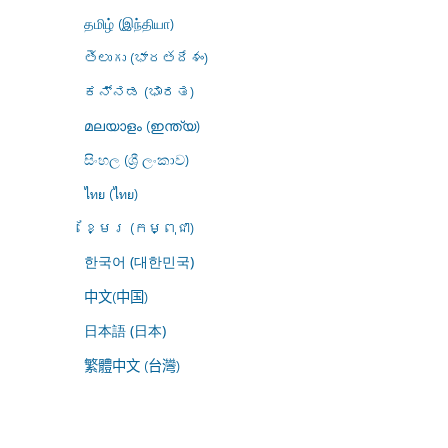
தமிழ் (இந்தியா)
తెలుగు (భారతదేశం)
ಕನ್ನಡ (ಭಾರತ)
മലയാളം (ഇന്ത്യ)
සිංහල (ශ්‍රී ලංකාව)
ไทย (ไทย)
ខ្មែរ (កម្ពុជា)
한국어 (대한민국)
中文(中国)
日本語 (日本)
繁體中文 (台灣)