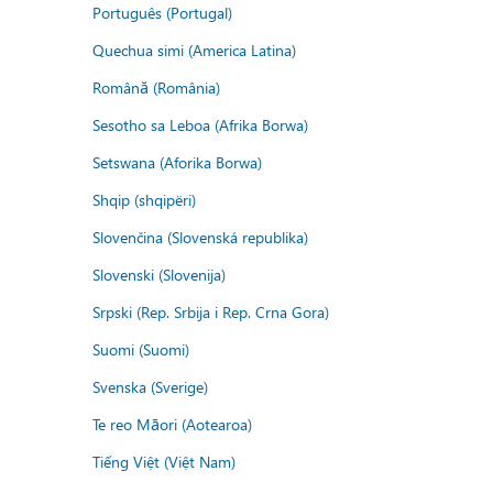
Português (Portugal)
Quechua simi (America Latina)
Română (România)
Sesotho sa Leboa (Afrika Borwa)
Setswana (Aforika Borwa)
Shqip (shqipëri)
Slovenčina (Slovenská republika)
Slovenski (Slovenija)
Srpski (Rep. Srbija i Rep. Crna Gora)
Suomi (Suomi)
Svenska (Sverige)
Te reo Māori (Aotearoa)
Tiếng Việt (Việt Nam)