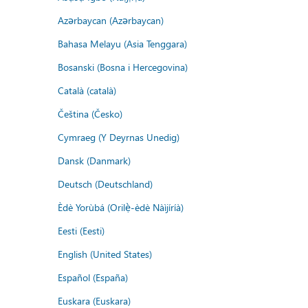
Azərbaycan (Azərbaycan)
Bahasa Melayu (Asia Tenggara)
Bosanski (Bosna i Hercegovina)
Català (català)
Čeština (Česko)
Cymraeg (Y Deyrnas Unedig)
Dansk (Danmark)
Deutsch (Deutschland)
Èdè Yorùbá (Orilẹ̀-èdè Nàìjíríà)
Eesti (Eesti)
English (United States)
Español (España)
Euskara (Euskara)