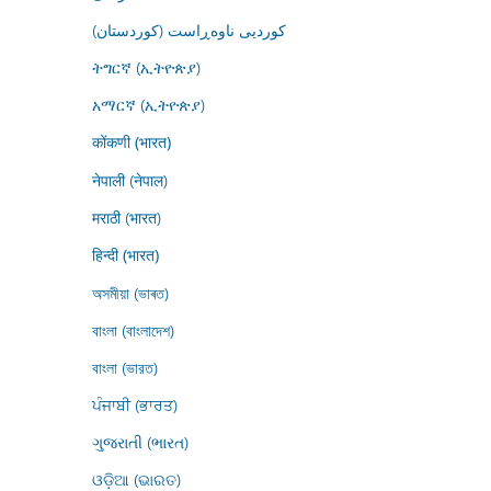
کوردیی ناوەڕاست (کوردستان)
ትግርኛ (ኢትዮጵያ)
አማርኛ (ኢትዮጵያ)
कोंकणी (भारत)
नेपाली (नेपाल)
मराठी (भारत)
हिन्दी (भारत)
অসমীয়া (ভাৰত)
বাংলা (বাংলাদেশ)
বাংলা (ভারত)
ਪੰਜਾਬੀ (ਭਾਰਤ)
ગુજરાતી (ભારત)
ଓଡ଼ିଆ (ଭାରତ)