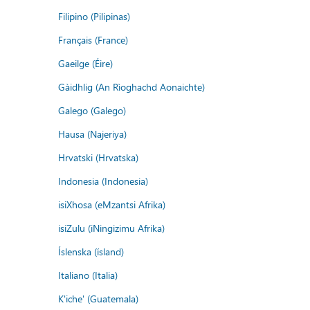
Filipino (Pilipinas)
Français (France)
Gaeilge (Éire)
Gàidhlig (An Rìoghachd Aonaichte)
Galego (Galego)
Hausa (Najeriya)
Hrvatski (Hrvatska)
Indonesia (Indonesia)
isiXhosa (eMzantsi Afrika)
isiZulu (iNingizimu Afrika)
Íslenska (ísland)
Italiano (Italia)
K'iche' (Guatemala)