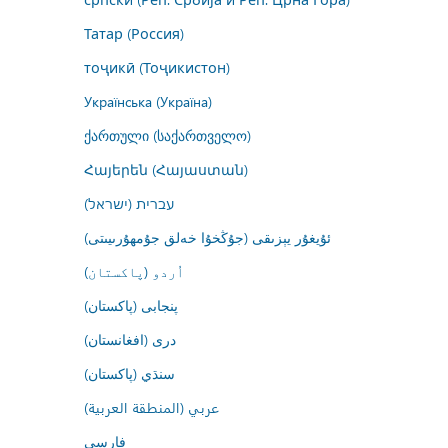
Татар (Россия)
тоҷикӣ (Тоҷикистон)
Українська (Україна)
ქართული (საქართველო)
Հայերեն (Հայաստան)
עברית (ישראל)
ئۇيغۇر يېزىقى (جۇڭخۇا خەلق جۇمھۇرىيىتى)
اُردو (پاکستان)
پنجابی (پاکستان)
درى (افغانستان)
سنڌي (پاکستان)
عربي (المنطقة العربية)
فارسى