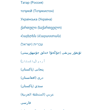
Татар (Россия)
тоҷикӣ (Тоҷикистон)
Українська (Україна)
ქართული (საქართველო)
Հայերեն (Հայաստան)
עברית (ישראל)
ئۇيغۇر يېزىقى (جۇڭخۇا خەلق جۇمھۇرىيىتى)
اُردو (پاکستان)
پنجابی (پاکستان)
درى (افغانستان)
سنڌي (پاکستان)
عربي (المنطقة العربية)
فارسى