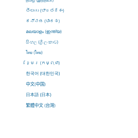
తెలుగు (భారతదేశం)
ಕನ್ನಡ (ಭಾರತ)
മലയാളം (ഇന്ത്യ)
සිංහල (ශ්‍රී ලංකාව)
ไทย (ไทย)
ខ្មែរ (កម្ពុជា)
한국어 (대한민국)
中文(中国)
日本語 (日本)
繁體中文 (台灣)