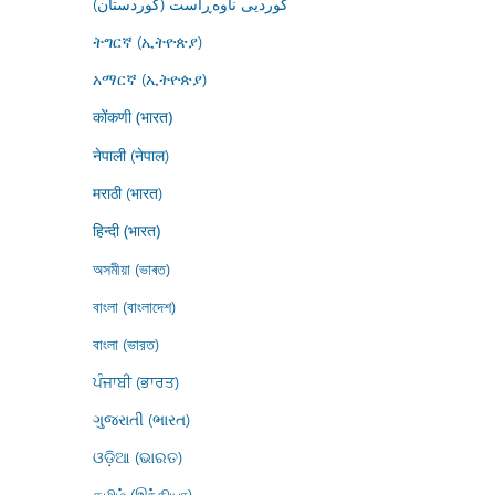
کوردیی ناوەڕاست (کوردستان)
ትግርኛ (ኢትዮጵያ)
አማርኛ (ኢትዮጵያ)
कोंकणी (भारत)
नेपाली (नेपाल)
मराठी (भारत)
हिन्दी (भारत)
অসমীয়া (ভাৰত)
বাংলা (বাংলাদেশ)
বাংলা (ভারত)
ਪੰਜਾਬੀ (ਭਾਰਤ)
ગુજરાતી (ભારત)
ଓଡ଼ିଆ (ଭାରତ)
தமிழ் (இந்தியா)