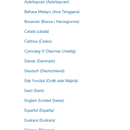
Azərbaycan (Azərbaycan)
Bahasa Melayu (Asia Tenggara)
Bosanski (Bosna i Hercegovina)
Català (català)
Čeština (Česko)
Cymraeg (Y Deyrnas Unedig)
Dansk (Danmark)
Deutsch (Deutschland)
Èdè Yorùbá (Orilẹ̀-èdè Nàìjíríà)
Eesti (Eesti)
English (United States)
Español (España)
Euskara (Euskara)
Filipino (Pilipinas)