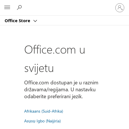
Prijavite
Microsoft
se
u
Office Store
svoj
račun
Office.com u
svijetu
Office.com dostupan je u raznim
državama/regijama. U nastavku
odaberite preferirani jezik.
Afrikaans (Suid-Afrika)
Asụsụ Igbo (Naịjịrịa)