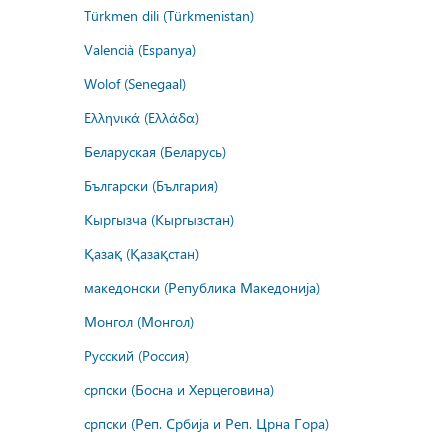
Türkmen dili (Türkmenistan)
Valencià (Espanya)
Wolof (Senegaal)
Ελληνικά (Ελλάδα)
Беларуская (Беларусь)
Български (България)
Кыргызча (Кыргызстан)
Қазақ (Қазақстан)
македонски (Република Македонија)
Монгол (Монгол)
Русский (Россия)
српски (Босна и Херцеговина)
српски (Реп. Србија и Реп. Црна Гора)