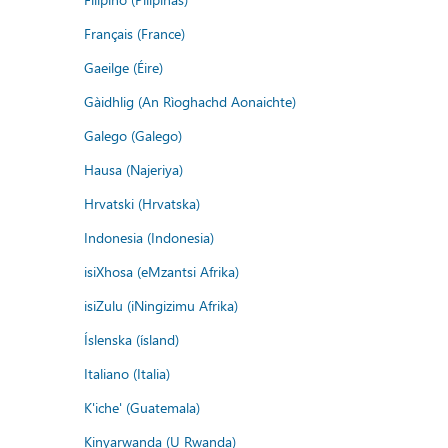
Français (France)
Gaeilge (Éire)
Gàidhlig (An Rìoghachd Aonaichte)
Galego (Galego)
Hausa (Najeriya)
Hrvatski (Hrvatska)
Indonesia (Indonesia)
isiXhosa (eMzantsi Afrika)
isiZulu (iNingizimu Afrika)
Íslenska (ísland)
Italiano (Italia)
K'iche' (Guatemala)
Kinyarwanda (U Rwanda)