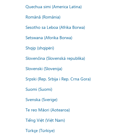
Quechua simi (America Latina)
Română (România)
Sesotho sa Leboa (Afrika Borwa)
Setswana (Aforika Borwa)
Shqip (shqipëri)
Slovenčina (Slovenská republika)
Slovenski (Slovenija)
Srpski (Rep. Srbija i Rep. Crna Gora)
Suomi (Suomi)
Svenska (Sverige)
Te reo Māori (Aotearoa)
Tiếng Việt (Việt Nam)
Türkçe (Türkiye)