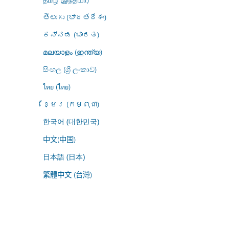
తెలుగు (భారతదేశం)
ಕನ್ನಡ (ಭಾರತ)
മലയാളം (ഇന്ത്യ)
සිංහල (ශ්‍රී ලංකාව)
ไทย (ไทย)
ខ្មែរ (កម្ពុជា)
한국어 (대한민국)
中文(中国)
日本語 (日本)
繁體中文 (台灣)