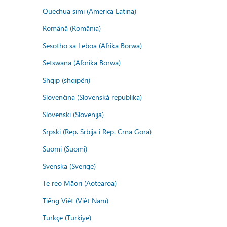
Quechua simi (America Latina)
Română (România)
Sesotho sa Leboa (Afrika Borwa)
Setswana (Aforika Borwa)
Shqip (shqipëri)
Slovenčina (Slovenská republika)
Slovenski (Slovenija)
Srpski (Rep. Srbija i Rep. Crna Gora)
Suomi (Suomi)
Svenska (Sverige)
Te reo Māori (Aotearoa)
Tiếng Việt (Việt Nam)
Türkçe (Türkiye)