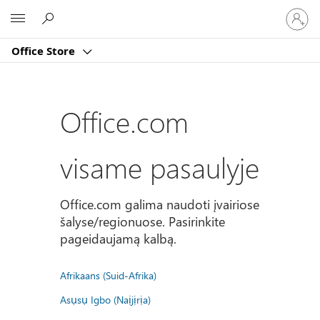
Prisijun
Microsoft
prie
paskyro
Office Store
Office.com
visame pasaulyje
Office.com galima naudoti įvairiose
šalyse/regionuose. Pasirinkite
pageidaujamą kalbą.
Afrikaans (Suid-Afrika)
Asụsụ Igbo (Naịjịrịa)