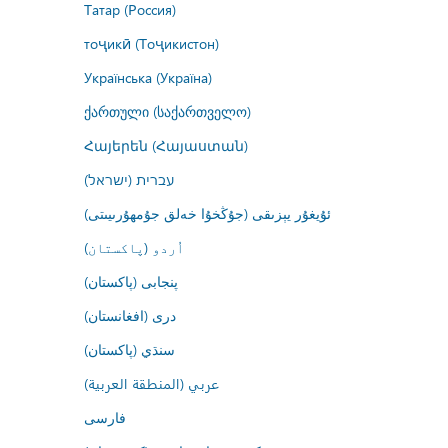
Татар (Россия)
тоҷикӣ (Тоҷикистон)
Українська (Україна)
ქართული (საქართველო)
Հայերեն (Հայաստան)
עברית (ישראל)
ئۇيغۇر يېزىقى (جۇڭخۇا خەلق جۇمھۇرىيىتى)
اُردو (پاکستان)
پنجابی (پاکستان)
درى (افغانستان)
سنڌي (پاکستان)
عربي (المنطقة العربية)
فارسى