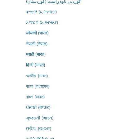
کوردیی ناوەڕاست (کوردستان)
ትግርኛ (ኢትዮጵያ)
አማርኛ (ኢትዮጵያ)
कोंकणी (भारत)
नेपाली (नेपाल)
मराठी (भारत)
हिन्दी (भारत)
অসমীয়া (ভাৰত)
বাংলা (বাংলাদেশ)
বাংলা (ভারত)
ਪੰਜਾਬੀ (ਭਾਰਤ)
ગુજરાતી (ભારત)
ଓଡ଼ିଆ (ଭାରତ)
தமிழ் (இந்தியா)