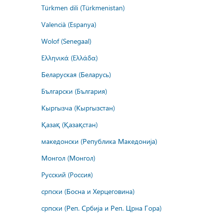
Türkmen dili (Türkmenistan)
Valencià (Espanya)
Wolof (Senegaal)
Ελληνικά (Ελλάδα)
Беларуская (Беларусь)
Български (България)
Кыргызча (Кыргызстан)
Қазақ (Қазақстан)
македонски (Република Македонија)
Монгол (Монгол)
Русский (Россия)
српски (Босна и Херцеговина)
српски (Реп. Србија и Реп. Црна Гора)