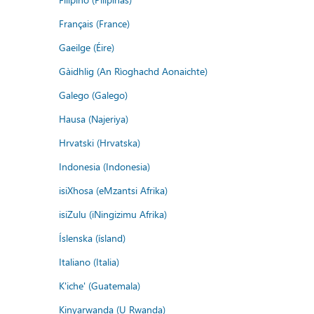
Français (France)
Gaeilge (Éire)
Gàidhlig (An Rìoghachd Aonaichte)
Galego (Galego)
Hausa (Najeriya)
Hrvatski (Hrvatska)
Indonesia (Indonesia)
isiXhosa (eMzantsi Afrika)
isiZulu (iNingizimu Afrika)
Íslenska (ísland)
Italiano (Italia)
K'iche' (Guatemala)
Kinyarwanda (U Rwanda)