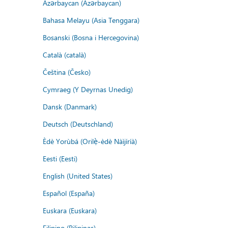
Azərbaycan (Azərbaycan)
Bahasa Melayu (Asia Tenggara)
Bosanski (Bosna i Hercegovina)
Català (català)
Čeština (Česko)
Cymraeg (Y Deyrnas Unedig)
Dansk (Danmark)
Deutsch (Deutschland)
Èdè Yorùbá (Orilẹ̀-èdè Nàìjíríà)
Eesti (Eesti)
English (United States)
Español (España)
Euskara (Euskara)
Filipino (Pilipinas)