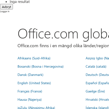
Inga resultat
Avbryt
Logga in
Office.com glob
Office.com finns i en mängd olika länder/regione
Afrikaans (Suid-Afrika)
Asụsụ Igbo (Naị
Bosanski (Bosna i Hercegovina)
Català (català)
Dansk (Danmark)
Deutsch (Deuts
English (United States)
Español (España
Français (France)
Gaeilge (Éire)
Hausa (Najeriya)
Hrvatski (Hrvat
isiZulu (iNingizimu Afrika)
Íslenska (ísland)