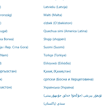
)
Latviešu (Latvija)
rország)
Malti (Malta)
)
o'zbek (O'zbekiston)
ugal)
Quechua simi (America Latina)
ika Borwa)
Shqip (shqipëri)
ija i Rep. Crna Gora)
Suomi (Suomi)
t Nam)
Türkçe (Türkiye)
)
Ελληνικά (Ελλάδα)
ргызстан)
Қазақ (Қазақстан)
я)
српски (Босна и Херцеговина)
кистон)
Українська (Україна)
ئۇيغۇر يېزىقى (جۇڭخۇا خەلق جۇمھۇرىيىتى)
سنڌي (پاکستان)