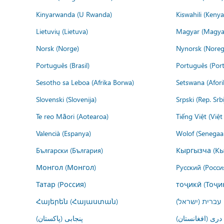
Kinyarwanda (U Rwanda)
Kiswahili (Kenya
Lietuvių (Lietuva)
Magyar (Magya
Norsk (Norge)
Nynorsk (Noreg
Português (Brasil)
Português (Port
Sesotho sa Leboa (Afrika Borwa)
Setswana (Afor
Slovenski (Slovenija)
Srpski (Rep. Srb
Te reo Māori (Aotearoa)
Tiếng Việt (Việ
Valencià (Espanya)
Wolof (Senegaal
Български (България)
Кыргызча (Кы
Монгол (Монгол)
Русский (Росси
Татар (Россия)
тоҷикӣ (Тоҷи
Հայերեն (Հայաստան)
עברית (ישראל)
درى (افغانستان)
پنجابی (پاکستان)