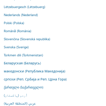
Lëtzebuergesch (Lëtzebuerg)
Nederlands (Nederland)
Polski (Polska)
Română (România)
Slovenčina (Slovenská republika)
Svenska (Sverige)
Türkmen dili (Türkmenistan)
Беларуская (Беларусь)
македонски (Република Македонија)
српски (Реп. Србија и Реп. Црна Гора)
ქართული (საქართველო)
اُردو (پاکستان)
عربي (المنطقة العربية)