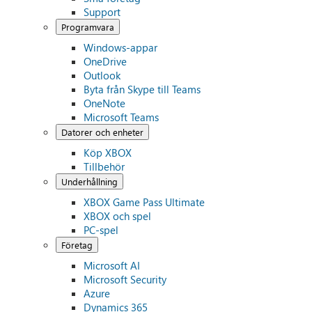
Support
Programvara
Windows-appar
OneDrive
Outlook
Byta från Skype till Teams
OneNote
Microsoft Teams
Datorer och enheter
Köp XBOX
Tillbehör
Underhållning
XBOX Game Pass Ultimate
XBOX och spel
PC-spel
Företag
Microsoft AI
Microsoft Security
Azure
Dynamics 365