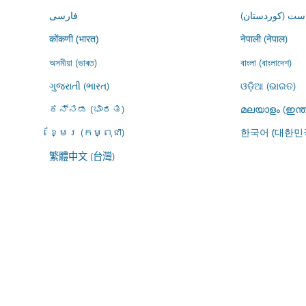
ڕاست (کوردستان
فارسى
नेपाली (नेपाल)
कोंकणी (भारत)
অসমীয়া (ভাৰত)
বাংলা (বাংলাদেশ)
ગુજરાતી (ભારત)
ଓଡ଼ିଆ (ଭାରତ)
ಕನ್ನಡ (ಭಾರತ)
മലയാളം (ഇന്ത
ខ្មែរ (កម្ពុជា)
한국어 (대한민
繁體中文 (台灣)