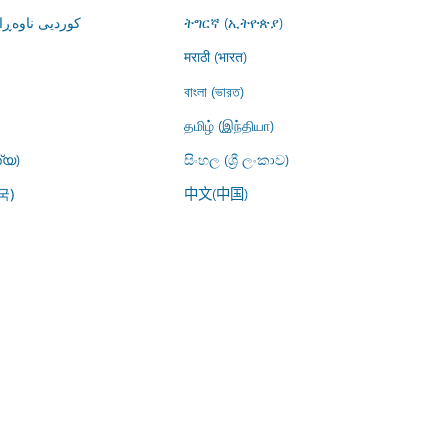
کوردیی ناوە)
ትግርኛ (ኢትዮጵያ)
मराठी (भारत)
বাংলা (ভারত)
தமிழ் (இந்தியா)
്യ)
සිංහල (ශ්‍රී ලංකාව)
中文(中国)
국)