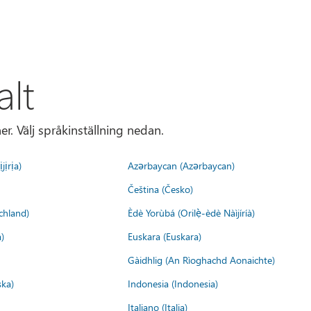
alt
r. Välj språkinställning nedan.
jịrịa)
Azərbaycan (Azərbaycan)
Čeština (Česko)
chland)
Èdè Yorùbá (Orilẹ̀-èdè Nàìjíríà)
)
Euskara (Euskara)
Gàidhlig (An Rìoghachd Aonaichte)
ska)
Indonesia (Indonesia)
Italiano (Italia)