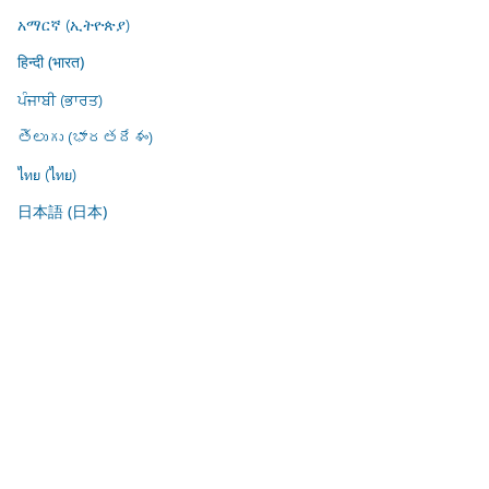
አማርኛ (ኢትዮጵያ)
हिन्दी (भारत)
ਪੰਜਾਬੀ (ਭਾਰਤ)
తెలుగు (భారతదేశం)
ไทย (ไทย)
日本語 (日本)