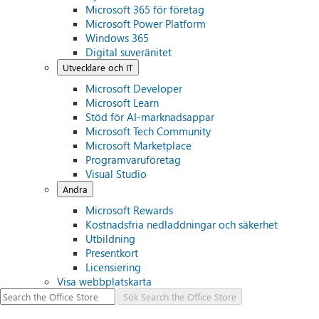
Microsoft 365 för företag
Microsoft Power Platform
Windows 365
Digital suveränitet
Utvecklare och IT
Microsoft Developer
Microsoft Learn
Stöd för AI-marknadsappar
Microsoft Tech Community
Microsoft Marketplace
Programvaruföretag
Visual Studio
Andra
Microsoft Rewards
Kostnadsfria nedladdningar och säkerhet
Utbildning
Presentkort
Licensiering
Visa webbplatskarta
Sök
Search the Office Store