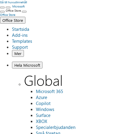
Gå till huvudinnehåll
Microsoft
Office Store
Office Store
Office Store
Startsida
Add-ins
Templates
Support
Mer
Hela Microsoft
Global
Microsoft 365
Azure
Copilot
Windows
Surface
XBOX
Specialerbjudanden
Små företag