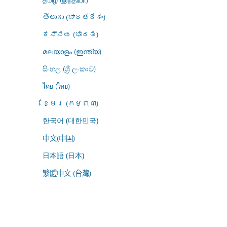
తెలుగు (భారతదేశం)
ಕನ್ನಡ (ಭಾರತ)
മലയാളം (ഇന്ത്യ)
සිංහල (ශ්‍රී ලංකාව)
ไทย (ไทย)
ខ្មែរ (កម្ពុជា)
한국어 (대한민국)
中文(中国)
日本語 (日本)
繁體中文 (台灣)