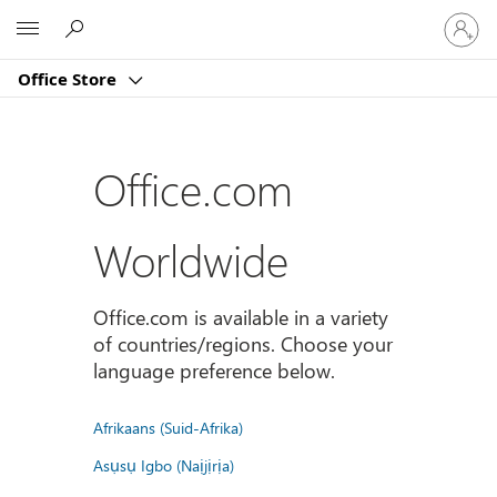
Sign
Microsoft
in
to
Office Store
your
account
Office.com
Worldwide
Office.com is available in a variety
of countries/regions. Choose your
language preference below.
Afrikaans (Suid-Afrika)
Asụsụ Igbo (Naịjịrịa)