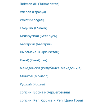
Türkmen dili (Türkmenistan)
Valencià (Espanya)
Wolof (Senegaal)
Ελληνικά (Ελλάδα)
Беларуская (Беларусь)
Български (България)
Кыргызча (Кыргызстан)
Қазақ (Қазақстан)
македонски (Република Македонија)
Монгол (Монгол)
Русский (Россия)
српски (Босна и Херцеговина)
српски (Реп. Србија и Реп. Црна Гора)