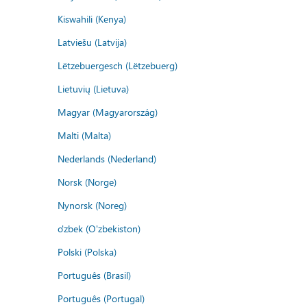
Kiswahili (Kenya)
Latviešu (Latvija)
Lëtzebuergesch (Lëtzebuerg)
Lietuvių (Lietuva)
Magyar (Magyarország)
Malti (Malta)
Nederlands (Nederland)
Norsk (Norge)
Nynorsk (Noreg)
o'zbek (O'zbekiston)
Polski (Polska)
Português (Brasil)
Português (Portugal)