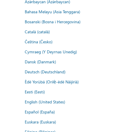
Azərbaycan (Azərbaycan)
Bahasa Melayu (Asia Tenggara)
Bosanski (Bosna i Hercegovina)
Català (català)
Čeština (Česko)
Cymraeg (Y Deyrnas Unedig)
Dansk (Danmark)
Deutsch (Deutschland)
Èdè Yorùbá (Orilẹ̀-èdè Nàìjíríà)
Eesti (Eesti)
English (United States)
Español (España)
Euskara (Euskara)
Filipino (Pilipinas)