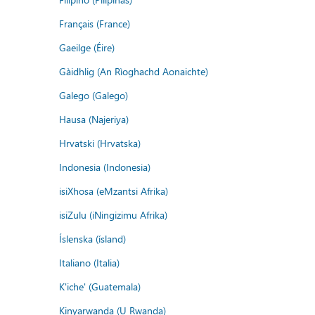
Français (France)
Gaeilge (Éire)
Gàidhlig (An Rìoghachd Aonaichte)
Galego (Galego)
Hausa (Najeriya)
Hrvatski (Hrvatska)
Indonesia (Indonesia)
isiXhosa (eMzantsi Afrika)
isiZulu (iNingizimu Afrika)
Íslenska (ísland)
Italiano (Italia)
K'iche' (Guatemala)
Kinyarwanda (U Rwanda)