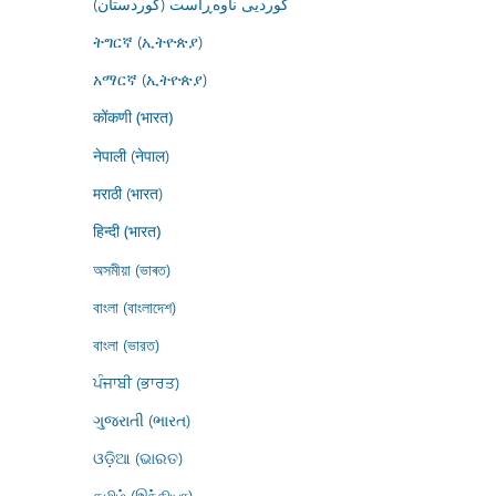
کوردیی ناوەڕاست (کوردستان)
ትግርኛ (ኢትዮጵያ)
አማርኛ (ኢትዮጵያ)
कोंकणी (भारत)
नेपाली (नेपाल)
मराठी (भारत)
हिन्दी (भारत)
অসমীয়া (ভাৰত)
বাংলা (বাংলাদেশ)
বাংলা (ভারত)
ਪੰਜਾਬੀ (ਭਾਰਤ)
ગુજરાતી (ભારત)
ଓଡ଼ିଆ (ଭାରତ)
தமிழ் (இந்தியா)