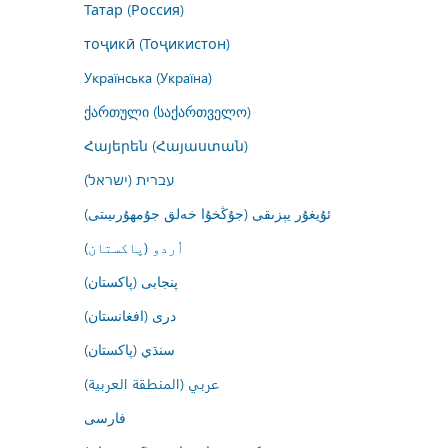
Татар (Россия)
тоҷикӣ (Тоҷикистон)
Українська (Україна)
ქართული (საქართველო)
Հայերեն (Հայաստան)
עברית (ישראל)
ئۇيغۇر يېزىقى (جۇڭخۇا خەلق جۇمھۇرىيىتى)
اُردو (پاکستان)
پنجابی (پاکستان)
درى (افغانستان)
سنڌي (پاکستان)
عربي (المنطقة العربية)
فارسى