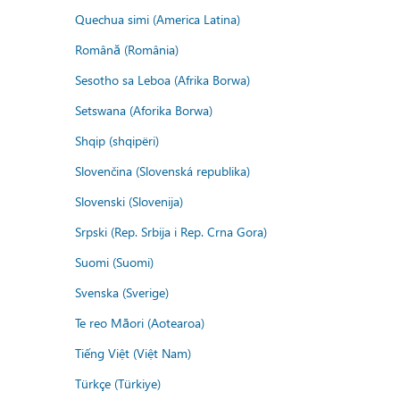
Quechua simi (America Latina)
Română (România)
Sesotho sa Leboa (Afrika Borwa)
Setswana (Aforika Borwa)
Shqip (shqipëri)
Slovenčina (Slovenská republika)
Slovenski (Slovenija)
Srpski (Rep. Srbija i Rep. Crna Gora)
Suomi (Suomi)
Svenska (Sverige)
Te reo Māori (Aotearoa)
Tiếng Việt (Việt Nam)
Türkçe (Türkiye)