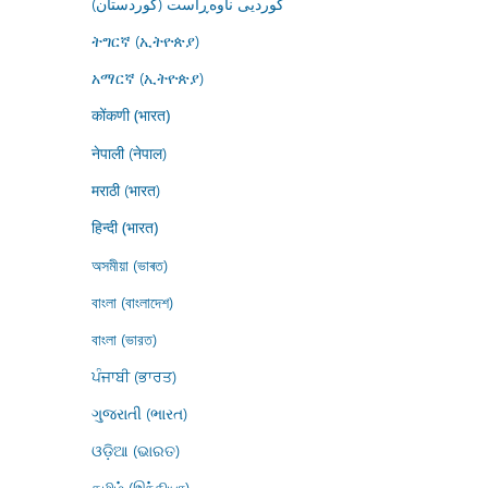
کوردیی ناوەڕاست (کوردستان)
ትግርኛ (ኢትዮጵያ)
አማርኛ (ኢትዮጵያ)
कोंकणी (भारत)
नेपाली (नेपाल)
मराठी (भारत)
हिन्दी (भारत)
অসমীয়া (ভাৰত)
বাংলা (বাংলাদেশ)
বাংলা (ভারত)
ਪੰਜਾਬੀ (ਭਾਰਤ)
ગુજરાતી (ભારત)
ଓଡ଼ିଆ (ଭାରତ)
தமிழ் (இந்தியா)