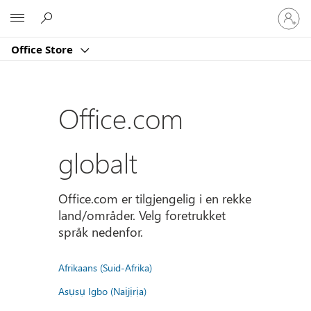
Logg
Microsoft
på
kontoe
Office Store
din
Office.com
globalt
Office.com er tilgjengelig i en rekke
land/områder. Velg foretrukket
språk nedenfor.
Afrikaans (Suid-Afrika)
Asụsụ Igbo (Naịjịrịa)