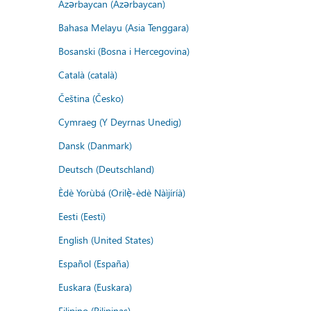
Azərbaycan (Azərbaycan)
Bahasa Melayu (Asia Tenggara)
Bosanski (Bosna i Hercegovina)
Català (català)
Čeština (Česko)
Cymraeg (Y Deyrnas Unedig)
Dansk (Danmark)
Deutsch (Deutschland)
Èdè Yorùbá (Orilẹ̀-èdè Nàìjíríà)
Eesti (Eesti)
English (United States)
Español (España)
Euskara (Euskara)
Filipino (Pilipinas)