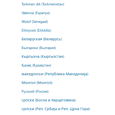
Türkmen dili (Türkmenistan)
Valencià (Espanya)
Wolof (Senegaal)
Ελληνικά (Ελλάδα)
Беларуская (Беларусь)
Български (България)
Кыргызча (Кыргызстан)
Қазақ (Қазақстан)
македонски (Република Македонија)
Монгол (Монгол)
Русский (Россия)
српски (Босна и Херцеговина)
српски (Реп. Србија и Реп. Црна Гора)