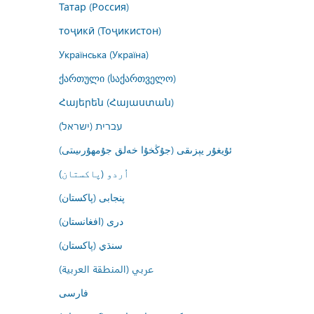
Татар (Россия)
тоҷикӣ (Тоҷикистон)
Українська (Україна)
ქართული (საქართველო)
Հայերեն (Հայաստան)
עברית (ישראל)
ئۇيغۇر يېزىقى (جۇڭخۇا خەلق جۇمھۇرىيىتى)
اُردو (پاکستان)
پنجابی (پاکستان)
درى (افغانستان)
سنڌي (پاکستان)
عربي (المنطقة العربية)
فارسى