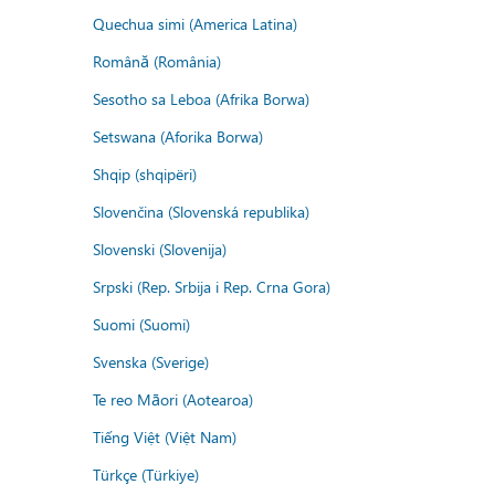
Quechua simi (America Latina)
Română (România)
Sesotho sa Leboa (Afrika Borwa)
Setswana (Aforika Borwa)
Shqip (shqipëri)
Slovenčina (Slovenská republika)
Slovenski (Slovenija)
Srpski (Rep. Srbija i Rep. Crna Gora)
Suomi (Suomi)
Svenska (Sverige)
Te reo Māori (Aotearoa)
Tiếng Việt (Việt Nam)
Türkçe (Türkiye)