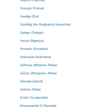
Français (France)
Gaeilge (Éire)
Gàidhlig (An Rìoghachd Aonaichte)
Galego (Galego)
Hausa (Najeriya)
Hrvatski (Hrvatska)
Indonesia (Indonesia)
isiXhosa (eMzantsi Afrika)
isiZulu (iNingizimu Afrika)
Íslenska (ísland)
Italiano (Italia)
K'iche' (Guatemala)
Kinyarwanda (U Rwanda)