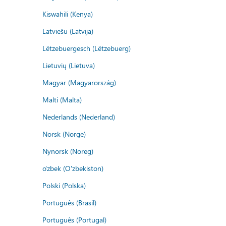
Kiswahili (Kenya)
Latviešu (Latvija)
Lëtzebuergesch (Lëtzebuerg)
Lietuvių (Lietuva)
Magyar (Magyarország)
Malti (Malta)
Nederlands (Nederland)
Norsk (Norge)
Nynorsk (Noreg)
o'zbek (O'zbekiston)
Polski (Polska)
Português (Brasil)
Português (Portugal)