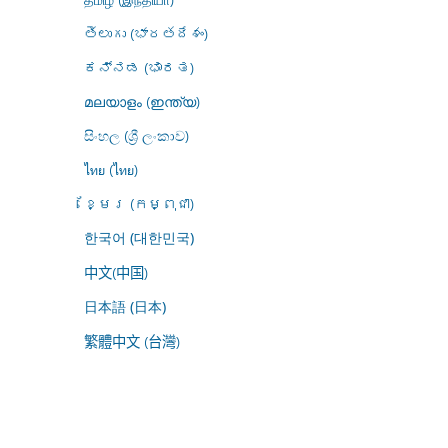
తెలుగు (భారతదేశం)
ಕನ್ನಡ (ಭಾರತ)
മലയാളം (ഇന്ത്യ)
සිංහල (ශ්‍රී ලංකාව)
ไทย (ไทย)
ខ្មែរ (កម្ពុជា)
한국어 (대한민국)
中文(中国)
日本語 (日本)
繁體中文 (台灣)