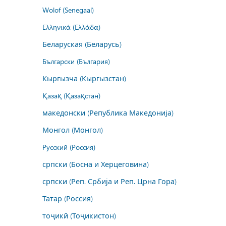
Wolof (Senegaal)
Ελληνικά (Ελλάδα)
Беларуская (Беларусь)
Български (България)
Кыргызча (Кыргызстан)
Қазақ (Қазақстан)
македонски (Република Македонија)
Монгол (Монгол)
Русский (Россия)
српски (Босна и Херцеговина)
српски (Реп. Србија и Реп. Црна Гора)
Татар (Россия)
тоҷикӣ (Тоҷикистон)