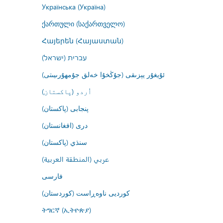
Українська (Україна)
ქართული (საქართველო)
Հայերեն (Հայաստան)
עברית (ישראל)
ئۇيغۇر يېزىقى (جۇڭخۇا خەلق جۇمھۇرىيىتى)
اُردو (پاکستان)
پنجابی (پاکستان)
درى (افغانستان)
سنڌي (پاکستان)
عربي (المنطقة العربية)
فارسى
کوردیی ناوەڕاست (کوردستان)
ትግርኛ (ኢትዮጵያ)