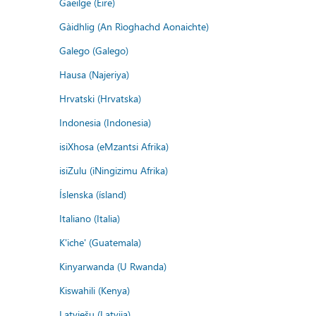
Gaeilge (Éire)
Gàidhlig (An Rìoghachd Aonaichte)
Galego (Galego)
Hausa (Najeriya)
Hrvatski (Hrvatska)
Indonesia (Indonesia)
isiXhosa (eMzantsi Afrika)
isiZulu (iNingizimu Afrika)
Íslenska (ísland)
Italiano (Italia)
K'iche' (Guatemala)
Kinyarwanda (U Rwanda)
Kiswahili (Kenya)
Latviešu (Latvija)