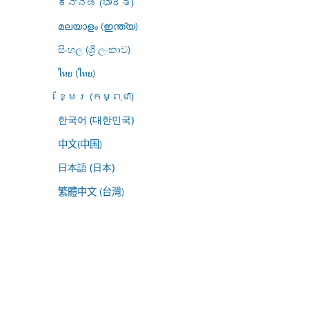
ಕನ್ನಡ (ಭಾರತ)
മലയാളം (ഇന്ത്യ)
සිංහල (ශ්‍රී ලංකාව)
ไทย (ไทย)
ខ្មែរ (កម្ពុជា)
한국어 (대한민국)
中文(中国)
日本語 (日本)
繁體中文 (台灣)