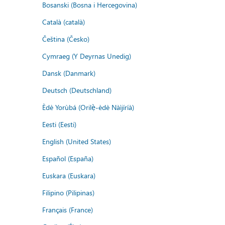
Bosanski (Bosna i Hercegovina)
Català (català)
Čeština (Česko)
Cymraeg (Y Deyrnas Unedig)
Dansk (Danmark)
Deutsch (Deutschland)
Èdè Yorùbá (Orilẹ̀-èdè Nàìjíríà)
Eesti (Eesti)
English (United States)
Español (España)
Euskara (Euskara)
Filipino (Pilipinas)
Français (France)