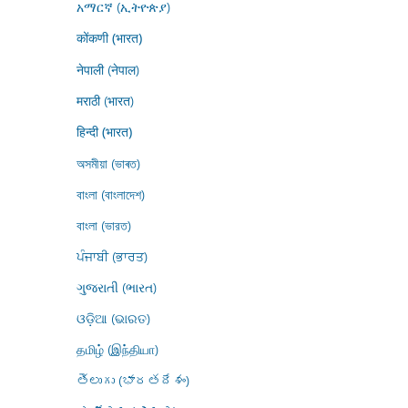
አማርኛ (ኢትዮጵያ)
कोंकणी (भारत)
नेपाली (नेपाल)
मराठी (भारत)
हिन्दी (भारत)
অসমীয়া (ভাৰত)
বাংলা (বাংলাদেশ)
বাংলা (ভারত)
ਪੰਜਾਬੀ (ਭਾਰਤ)
ગુજરાતી (ભારત)
ଓଡ଼ିଆ (ଭାରତ)
தமிழ் (இந்தியா)
తెలుగు (భారతదేశం)