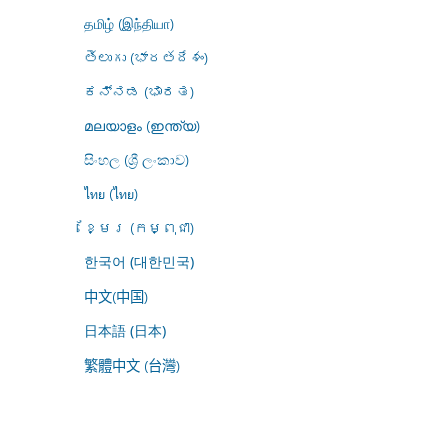
தமிழ் (இந்தியா)
తెలుగు (భారతదేశం)
ಕನ್ನಡ (ಭಾರತ)
മലയാളം (ഇന്ത്യ)
සිංහල (ශ්‍රී ලංකාව)
ไทย (ไทย)
ខ្មែរ (កម្ពុជា)
한국어 (대한민국)
中文(中国)
日本語 (日本)
繁體中文 (台灣)