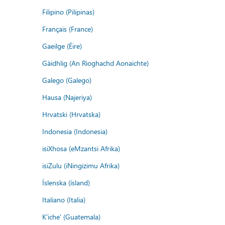
Filipino (Pilipinas)
Français (France)
Gaeilge (Éire)
Gàidhlig (An Rìoghachd Aonaichte)
Galego (Galego)
Hausa (Najeriya)
Hrvatski (Hrvatska)
Indonesia (Indonesia)
isiXhosa (eMzantsi Afrika)
isiZulu (iNingizimu Afrika)
Íslenska (ísland)
Italiano (Italia)
K'iche' (Guatemala)