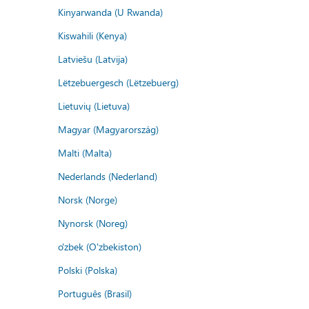
Kinyarwanda (U Rwanda)
Kiswahili (Kenya)
Latviešu (Latvija)
Lëtzebuergesch (Lëtzebuerg)
Lietuvių (Lietuva)
Magyar (Magyarország)
Malti (Malta)
Nederlands (Nederland)
Norsk (Norge)
Nynorsk (Noreg)
o'zbek (O'zbekiston)
Polski (Polska)
Português (Brasil)