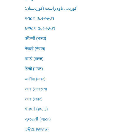
کوردیی ناوەڕاست (کوردستان)
ትግርኛ (ኢትዮጵያ)
አማርኛ (ኢትዮጵያ)
कोंकणी (भारत)
नेपाली (नेपाल)
मराठी (भारत)
हिन्दी (भारत)
অসমীয়া (ভাৰত)
বাংলা (বাংলাদেশ)
বাংলা (ভারত)
ਪੰਜਾਬੀ (ਭਾਰਤ)
ગુજરાતી (ભારત)
ଓଡ଼ିଆ (ଭାରତ)