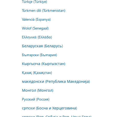
Türkçe (Türkiye)
Türkmen dili (Türkmenistan)
Valencià (Espanya)
Wolof (Senegaal)
Ελληνικά (Ελλάδα)
Беларуская (Беларусь)
Български (България)
Кыргызча (Кыргызстан)
Қазақ (Қазақстан)
македонски (Република Македонија)
Монгол (Монгол)
Русский (Россия)
српски (Босна и Херцеговина)
српски (Реп. Србија и Реп. Црна Гора)