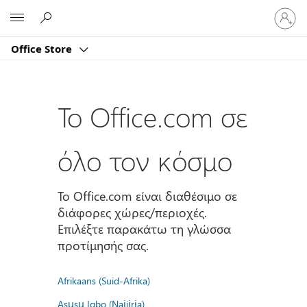
Είσοδος
Microsoft
στον
λογαρι
Office Store
σας
Το Office.com σε
όλο τον κόσμο
Το Office.com είναι διαθέσιμο σε
διάφορες χώρες/περιοχές.
Επιλέξτε παρακάτω τη γλώσσα
προτίμησής σας.
Afrikaans (Suid-Afrika)
Asụsụ Igbo (Naịjịrịa)