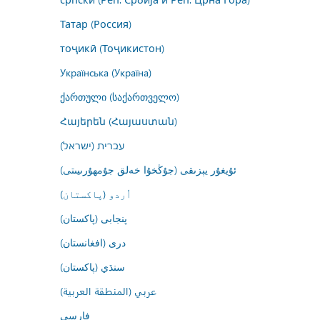
Татар (Россия)
тоҷикӣ (Тоҷикистон)
Українська (Україна)
ქართული (საქართველო)
Հայերեն (Հայաստան)
עברית (ישראל)
ئۇيغۇر يېزىقى (جۇڭخۇا خەلق جۇمھۇرىيىتى)
اُردو (پاکستان)
پنجابی (پاکستان)
درى (افغانستان)
سنڌي (پاکستان)
عربي (المنطقة العربية)
فارسى