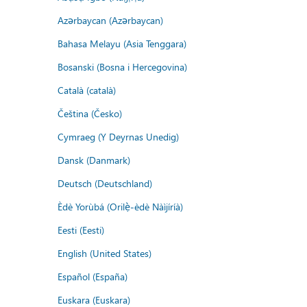
Azərbaycan (Azərbaycan)
Bahasa Melayu (Asia Tenggara)
Bosanski (Bosna i Hercegovina)
Català (català)
Čeština (Česko)
Cymraeg (Y Deyrnas Unedig)
Dansk (Danmark)
Deutsch (Deutschland)
Èdè Yorùbá (Orilẹ̀-èdè Nàìjíríà)
Eesti (Eesti)
English (United States)
Español (España)
Euskara (Euskara)