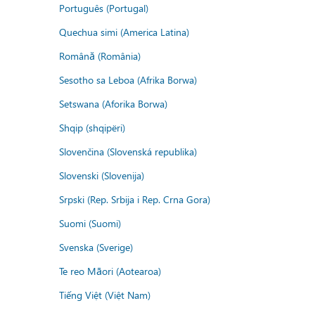
Português (Portugal)
Quechua simi (America Latina)
Română (România)
Sesotho sa Leboa (Afrika Borwa)
Setswana (Aforika Borwa)
Shqip (shqipëri)
Slovenčina (Slovenská republika)
Slovenski (Slovenija)
Srpski (Rep. Srbija i Rep. Crna Gora)
Suomi (Suomi)
Svenska (Sverige)
Te reo Māori (Aotearoa)
Tiếng Việt (Việt Nam)