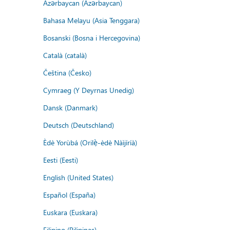
Azərbaycan (Azərbaycan)
Bahasa Melayu (Asia Tenggara)
Bosanski (Bosna i Hercegovina)
Català (català)
Čeština (Česko)
Cymraeg (Y Deyrnas Unedig)
Dansk (Danmark)
Deutsch (Deutschland)
Èdè Yorùbá (Orilẹ̀-èdè Nàìjíríà)
Eesti (Eesti)
English (United States)
Español (España)
Euskara (Euskara)
Filipino (Pilipinas)