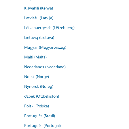
Kiswahili (Kenya)
Latviešu (Latvija)
Lëtzebuergesch (Lëtzebuerg)
Lietuvių (Lietuva)
Magyar (Magyarország)
Malti (Malta)
Nederlands (Nederland)
Norsk (Norge)
Nynorsk (Noreg)
o'zbek (O'zbekiston)
Polski (Polska)
Português (Brasil)
Português (Portugal)