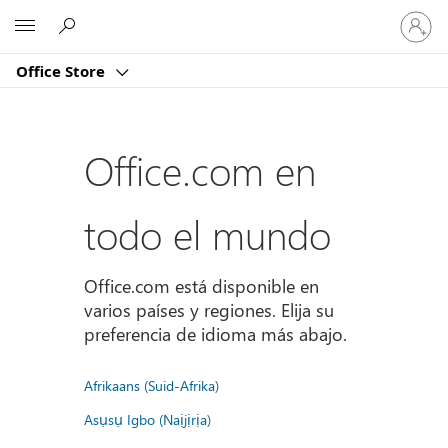
Iniciar
Microsoft
sesión
en
Office Store
tu
cuenta
Office.com en
todo el mundo
Office.com está disponible en
varios países y regiones. Elija su
preferencia de idioma más abajo.
Afrikaans (Suid-Afrika)
Asụsụ Igbo (Naịjịrịa)