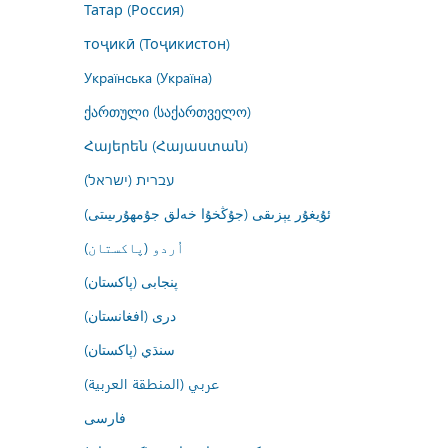
Татар (Россия)
тоҷикӣ (Тоҷикистон)
Українська (Україна)
ქართული (საქართველო)
Հայերեն (Հայաստան)
עברית (ישראל)
ئۇيغۇر يېزىقى (جۇڭخۇا خەلق جۇمھۇرىيىتى)
اُردو (پاکستان)
پنجابی (پاکستان)
درى (افغانستان)
سنڌي (پاکستان)
عربي (المنطقة العربية)
فارسى