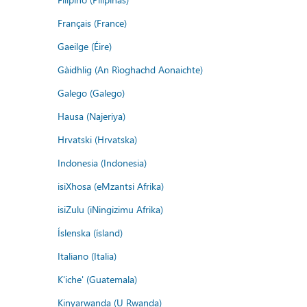
Français (France)
Gaeilge (Éire)
Gàidhlig (An Rìoghachd Aonaichte)
Galego (Galego)
Hausa (Najeriya)
Hrvatski (Hrvatska)
Indonesia (Indonesia)
isiXhosa (eMzantsi Afrika)
isiZulu (iNingizimu Afrika)
Íslenska (ísland)
Italiano (Italia)
K'iche' (Guatemala)
Kinyarwanda (U Rwanda)