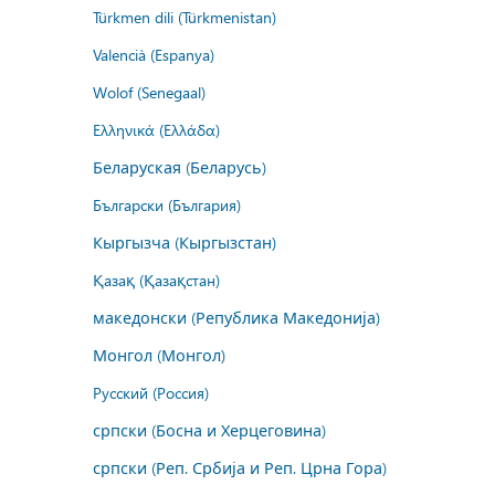
Türkmen dili (Türkmenistan)
Valencià (Espanya)
Wolof (Senegaal)
Ελληνικά (Ελλάδα)
Беларуская (Беларусь)
Български (България)
Кыргызча (Кыргызстан)
Қазақ (Қазақстан)
македонски (Република Македонија)
Монгол (Монгол)
Русский (Россия)
српски (Босна и Херцеговина)
српски (Реп. Србија и Реп. Црна Гора)