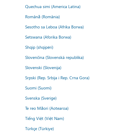
Quechua simi (America Latina)
Română (România)
Sesotho sa Leboa (Afrika Borwa)
Setswana (Aforika Borwa)
Shqip (shqipëri)
Slovenčina (Slovenská republika)
Slovenski (Slovenija)
Srpski (Rep. Srbija i Rep. Crna Gora)
Suomi (Suomi)
Svenska (Sverige)
Te reo Māori (Aotearoa)
Tiếng Việt (Việt Nam)
Türkçe (Türkiye)