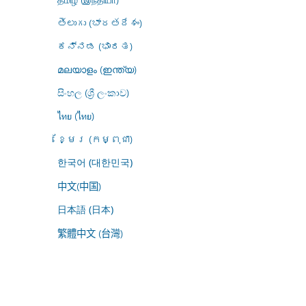
తెలుగు (భారతదేశం)
ಕನ್ನಡ (ಭಾರತ)
മലയാളം (ഇന്ത്യ)
සිංහල (ශ්‍රී ලංකාව)
ไทย (ไทย)
ខ្មែរ (កម្ពុជា)
한국어 (대한민국)
中文(中国)
日本語 (日本)
繁體中文 (台灣)