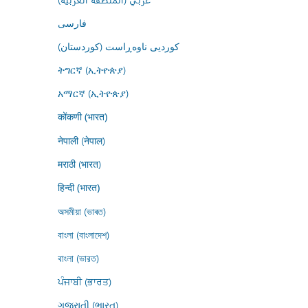
فارسى
کوردیی ناوەڕاست (کوردستان)
ትግርኛ (ኢትዮጵያ)
አማርኛ (ኢትዮጵያ)
कोंकणी (भारत)
नेपाली (नेपाल)
मराठी (भारत)
हिन्दी (भारत)
অসমীয়া (ভাৰত)
বাংলা (বাংলাদেশ)
বাংলা (ভারত)
ਪੰਜਾਬੀ (ਭਾਰਤ)
ગુજરાતી (ભારત)