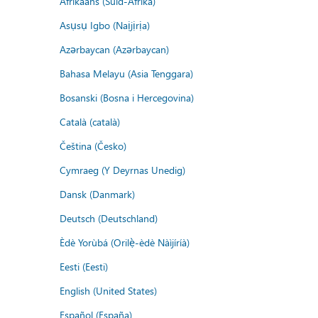
Afrikaans (Suid-Afrika)
Asụsụ Igbo (Naịjịrịa)
Azərbaycan (Azərbaycan)
Bahasa Melayu (Asia Tenggara)
Bosanski (Bosna i Hercegovina)
Català (català)
Čeština (Česko)
Cymraeg (Y Deyrnas Unedig)
Dansk (Danmark)
Deutsch (Deutschland)
Èdè Yorùbá (Orilẹ̀-èdè Nàìjíríà)
Eesti (Eesti)
English (United States)
Español (España)