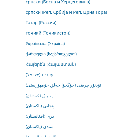
српски (Босна и Херцеговина)
српски (Реп. Србија и Реп. Црна Гора)
Татар (Россия)
тоҷикӣ (Тоҷикистон)
Українська (Україна)
ქართული (საქართველო)
Հայերեն (Հայաստան)
עברית (ישראל)
ئۇيغۇر يېزىقى (جۇڭخۇا خەلق جۇمھۇرىيىتى)
اُردو (پاکستان)
پنجابی (پاکستان)
درى (افغانستان)
سنڌي (پاکستان)
عربي (المنطقة العربية)