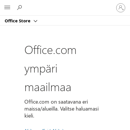
Kirjaud
Microsoft
sisään
tilille
Office Store
Office.com
ympäri
maailmaa
Office.com on saatavana eri
maissa/alueilla. Valitse haluamasi
kieli.