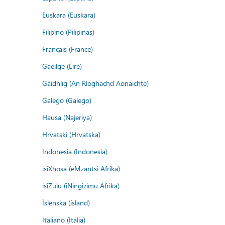
Euskara (Euskara)
Filipino (Pilipinas)
Français (France)
Gaeilge (Éire)
Gàidhlig (An Rìoghachd Aonaichte)
Galego (Galego)
Hausa (Najeriya)
Hrvatski (Hrvatska)
Indonesia (Indonesia)
isiXhosa (eMzantsi Afrika)
isiZulu (iNingizimu Afrika)
Íslenska (ísland)
Italiano (Italia)