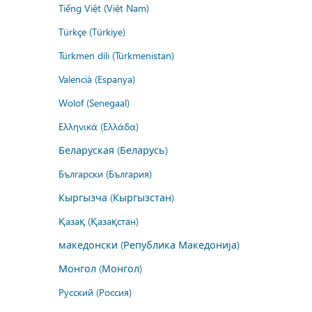
Tiếng Việt (Việt Nam)
Türkçe (Türkiye)
Türkmen dili (Türkmenistan)
Valencià (Espanya)
Wolof (Senegaal)
Ελληνικά (Ελλάδα)
Беларуская (Беларусь)
Български (България)
Кыргызча (Кыргызстан)
Қазақ (Қазақстан)
македонски (Република Македонија)
Монгол (Монгол)
Русский (Россия)