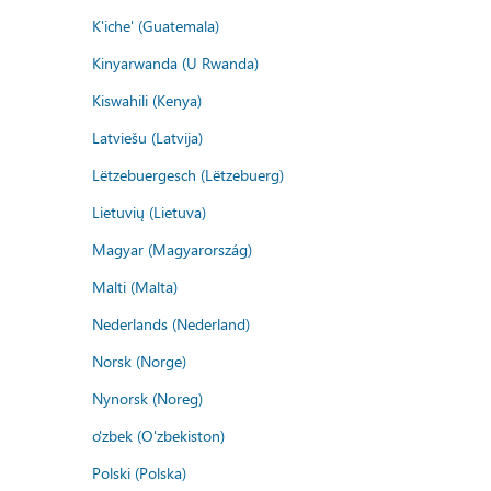
K'iche' (Guatemala)
Kinyarwanda (U Rwanda)
Kiswahili (Kenya)
Latviešu (Latvija)
Lëtzebuergesch (Lëtzebuerg)
Lietuvių (Lietuva)
Magyar (Magyarország)
Malti (Malta)
Nederlands (Nederland)
Norsk (Norge)
Nynorsk (Noreg)
o'zbek (O'zbekiston)
Polski (Polska)