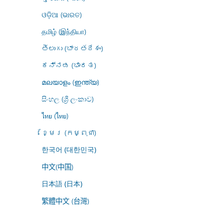
ଓଡ଼ିଆ (ଭାରତ)
தமிழ் (இந்தியா)
తెలుగు (భారతదేశం)
ಕನ್ನಡ (ಭಾರತ)
മലയാളം (ഇന്ത്യ)
සිංහල (ශ්‍රී ලංකාව)
ไทย (ไทย)
ខ្មែរ (កម្ពុជា)
한국어 (대한민국)
中文(中国)
日本語 (日本)
繁體中文 (台灣)