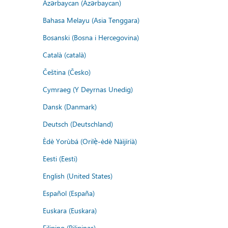
Azərbaycan (Azərbaycan)
Bahasa Melayu (Asia Tenggara)
Bosanski (Bosna i Hercegovina)
Català (català)
Čeština (Česko)
Cymraeg (Y Deyrnas Unedig)
Dansk (Danmark)
Deutsch (Deutschland)
Èdè Yorùbá (Orilẹ̀-èdè Nàìjíríà)
Eesti (Eesti)
English (United States)
Español (España)
Euskara (Euskara)
Filipino (Pilipinas)