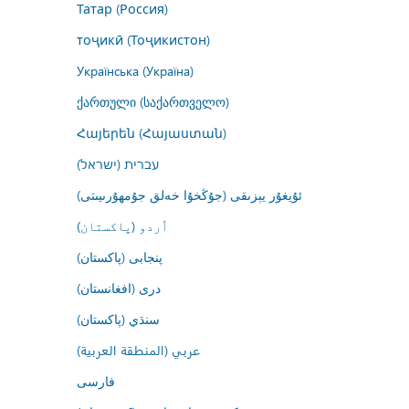
Татар (Россия)
тоҷикӣ (Тоҷикистон)
Українська (Україна)
ქართული (საქართველო)
Հայերեն (Հայաստան)
עברית (ישראל)
ئۇيغۇر يېزىقى (جۇڭخۇا خەلق جۇمھۇرىيىتى)
اُردو (پاکستان)
پنجابی (پاکستان)
درى (افغانستان)
سنڌي (پاکستان)
عربي (المنطقة العربية)
فارسى