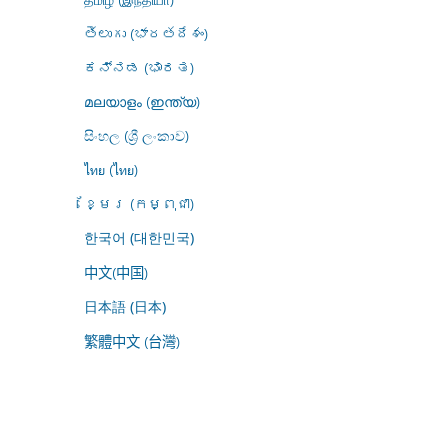
తెలుగు (భారతదేశం)
ಕನ್ನಡ (ಭಾರತ)
മലയാളം (ഇന്ത്യ)
සිංහල (ශ්‍රී ලංකාව)
ไทย (ไทย)
ខ្មែរ (កម្ពុជា)
한국어 (대한민국)
中文(中国)
日本語 (日本)
繁體中文 (台灣)