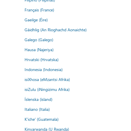
Français (France)
Gaeilge (Éire)
Gàidhlig (An Rìoghachd Aonaichte)
Galego (Galego)
Hausa (Najeriya)
Hrvatski (Hrvatska)
Indonesia (Indonesia)
isiXhosa (eMzantsi Afrika)
isiZulu (iNingizimu Afrika)
Íslenska (ísland)
Italiano (Italia)
K'iche' (Guatemala)
Kinyarwanda (U Rwanda)