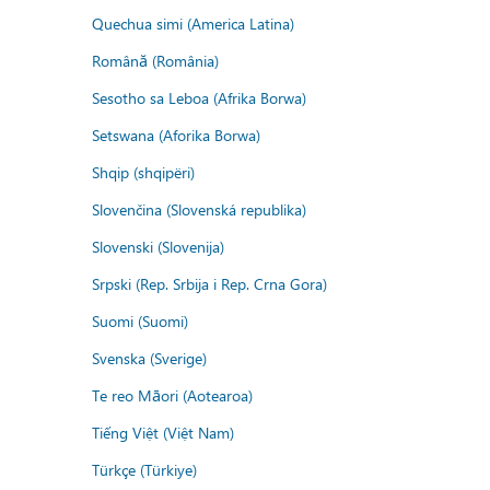
Quechua simi (America Latina)
Română (România)
Sesotho sa Leboa (Afrika Borwa)
Setswana (Aforika Borwa)
Shqip (shqipëri)
Slovenčina (Slovenská republika)
Slovenski (Slovenija)
Srpski (Rep. Srbija i Rep. Crna Gora)
Suomi (Suomi)
Svenska (Sverige)
Te reo Māori (Aotearoa)
Tiếng Việt (Việt Nam)
Türkçe (Türkiye)