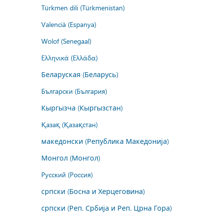
Türkmen dili (Türkmenistan)
Valencià (Espanya)
Wolof (Senegaal)
Ελληνικά (Ελλάδα)
Беларуская (Беларусь)
Български (България)
Кыргызча (Кыргызстан)
Қазақ (Қазақстан)
македонски (Република Македонија)
Монгол (Монгол)
Русский (Россия)
српски (Босна и Херцеговина)
српски (Реп. Србија и Реп. Црна Гора)