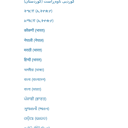
کوردیی ناوەڕاست (کوردستان)
ትግርኛ (ኢትዮጵያ)
አማርኛ (ኢትዮጵያ)
कोंकणी (भारत)
नेपाली (नेपाल)
मराठी (भारत)
हिन्दी (भारत)
অসমীয়া (ভাৰত)
বাংলা (বাংলাদেশ)
বাংলা (ভারত)
ਪੰਜਾਬੀ (ਭਾਰਤ)
ગુજરાતી (ભારત)
ଓଡ଼ିଆ (ଭାରତ)
தமிழ் (இந்தியா)