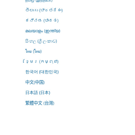
తెలుగు (భారతదేశం)
ಕನ್ನಡ (ಭಾರತ)
മലയാളം (ഇന്ത്യ)
සිංහල (ශ්‍රී ලංකාව)
ไทย (ไทย)
ខ្មែរ (កម្ពុជា)
한국어 (대한민국)
中文(中国)
日本語 (日本)
繁體中文 (台灣)