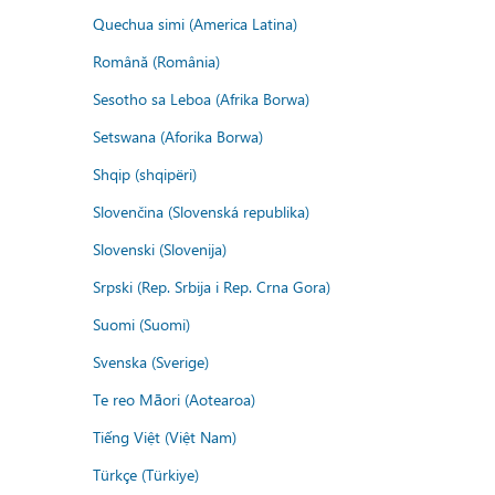
Quechua simi (America Latina)
Română (România)
Sesotho sa Leboa (Afrika Borwa)
Setswana (Aforika Borwa)
Shqip (shqipëri)
Slovenčina (Slovenská republika)
Slovenski (Slovenija)
Srpski (Rep. Srbija i Rep. Crna Gora)
Suomi (Suomi)
Svenska (Sverige)
Te reo Māori (Aotearoa)
Tiếng Việt (Việt Nam)
Türkçe (Türkiye)