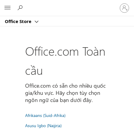
Đăng
Microsoft
nhập
tài
Office Store
khoản
của
bạn
Office.com Toàn
cầu
Office.com có sẵn cho nhiều quốc
gia/khu vực. Hãy chọn tùy chọn
ngôn ngữ của bạn dưới đây.
Afrikaans (Suid-Afrika)
Asụsụ Igbo (Naịjịrịa)