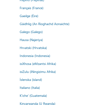
Français (France)
Gaeilge (Éire)
Gàidhlig (An Rìoghachd Aonaichte)
Galego (Galego)
Hausa (Najeriya)
Hrvatski (Hrvatska)
Indonesia (Indonesia)
isiXhosa (eMzantsi Afrika)
isiZulu (iNingizimu Afrika)
Íslenska (ísland)
Italiano (Italia)
K'iche' (Guatemala)
Kinyarwanda (U Rwanda)