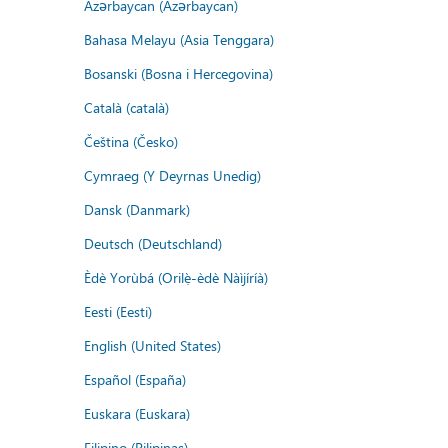
Azərbaycan (Azərbaycan)
Bahasa Melayu (Asia Tenggara)
Bosanski (Bosna i Hercegovina)
Català (català)
Čeština (Česko)
Cymraeg (Y Deyrnas Unedig)
Dansk (Danmark)
Deutsch (Deutschland)
Èdè Yorùbá (Orilẹ̀-èdè Nàìjíríà)
Eesti (Eesti)
English (United States)
Español (España)
Euskara (Euskara)
Filipino (Pilipinas)