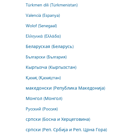
Türkmen dili (Türkmenistan)
Valencià (Espanya)
Wolof (Senegaal)
Ελληνικά (Ελλάδα)
Беларуская (Беларусь)
Български (България)
Кыргызча (Кыргызстан)
Қазақ (Қазақстан)
македонски (Република Македонија)
Монгол (Монгол)
Русский (Россия)
српски (Босна и Херцеговина)
српски (Реп. Србија и Реп. Црна Гора)