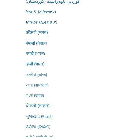
کوردیی ناوەڕاست (کوردستان)
ትግርኛ (ኢትዮጵያ)
አማርኛ (ኢትዮጵያ)
कोंकणी (भारत)
नेपाली (नेपाल)
मराठी (भारत)
हिन्दी (भारत)
অসমীয়া (ভাৰত)
বাংলা (বাংলাদেশ)
বাংলা (ভারত)
ਪੰਜਾਬੀ (ਭਾਰਤ)
ગુજરાતી (ભારત)
ଓଡ଼ିଆ (ଭାରତ)
தமிழ் (இந்தியா)