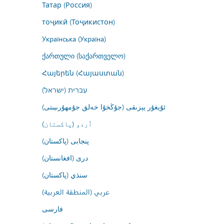
Татар (Россия)
тоҷикӣ (Тоҷикистон)
Українська (Україна)
ქართული (საქართველო)
Հայերեն (Հայաստան)
עברית (ישראל)
ئۇيغۇر يېزىقى (جۇڭخۇا خەلق جۇمھۇرىيىتى)
اُردو (پاکستان)
پنجابی (پاکستان)
درى (افغانستان)
سنڌي (پاکستان)
عربي (المنطقة العربية)
فارسى