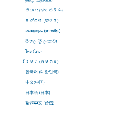
తెలుగు (భారతదేశం)
ಕನ್ನಡ (ಭಾರತ)
മലയാളം (ഇന്ത്യ)
සිංහල (ශ්‍රී ලංකාව)
ไทย (ไทย)
ខ្មែរ (កម្ពុជា)
한국어 (대한민국)
中文(中国)
日本語 (日本)
繁體中文 (台灣)