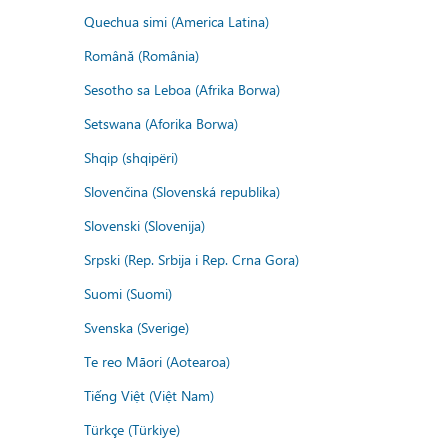
Quechua simi (America Latina)
Română (România)
Sesotho sa Leboa (Afrika Borwa)
Setswana (Aforika Borwa)
Shqip (shqipëri)
Slovenčina (Slovenská republika)
Slovenski (Slovenija)
Srpski (Rep. Srbija i Rep. Crna Gora)
Suomi (Suomi)
Svenska (Sverige)
Te reo Māori (Aotearoa)
Tiếng Việt (Việt Nam)
Türkçe (Türkiye)