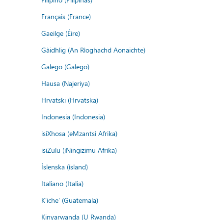
Français (France)
Gaeilge (Éire)
Gàidhlig (An Rìoghachd Aonaichte)
Galego (Galego)
Hausa (Najeriya)
Hrvatski (Hrvatska)
Indonesia (Indonesia)
isiXhosa (eMzantsi Afrika)
isiZulu (iNingizimu Afrika)
Íslenska (ísland)
Italiano (Italia)
K'iche' (Guatemala)
Kinyarwanda (U Rwanda)