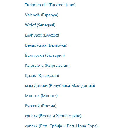
Türkmen dili (Türkmenistan)
Valencià (Espanya)
Wolof (Senegaal)
Ελληνικά (Ελλάδα)
Беларуская (Беларусь)
Български (България)
Кыргызча (Кыргызстан)
Қазақ (Қазақстан)
македонски (Република Македонија)
Монгол (Монгол)
Русский (Россия)
српски (Босна и Херцеговина)
српски (Реп. Србија и Реп. Црна Гора)