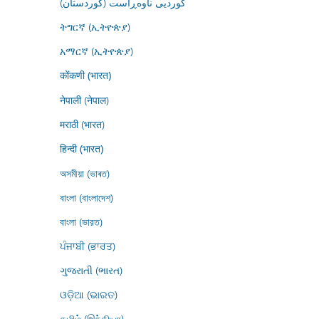
کوردیی ناوەڕاست (کوردستان)
ትግርኛ (ኢትዮጵያ)
አማርኛ (ኢትዮጵያ)
कोंकणी (भारत)
नेपाली (नेपाल)
मराठी (भारत)
हिन्दी (भारत)
অসমীয়া (ভাৰত)
বাংলা (বাংলাদেশ)
বাংলা (ভারত)
ਪੰਜਾਬੀ (ਭਾਰਤ)
ગુજરાતી (ભારત)
ଓଡ଼ିଆ (ଭାରତ)
தமிழ் (இந்தியா)