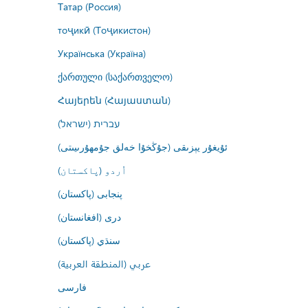
Татар (Россия)
тоҷикӣ (Тоҷикистон)
Українська (Україна)
ქართული (საქართველო)
Հայերեն (Հայաստան)
עברית (ישראל)
ئۇيغۇر يېزىقى (جۇڭخۇا خەلق جۇمھۇرىيىتى)
اُردو (پاکستان)
پنجابی (پاکستان)
درى (افغانستان)
سنڌي (پاکستان)
عربي (المنطقة العربية)
فارسى