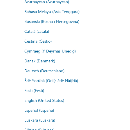
Azərbaycan (Azərbaycan)
Bahasa Melayu (Asia Tenggara)
Bosanski (Bosna i Hercegovina)
Català (català)
Čeština (Česko)
Cymraeg (Y Deyrnas Unedig)
Dansk (Danmark)
Deutsch (Deutschland)
Èdè Yorùbá (Orilẹ̀-èdè Nàìjíríà)
Eesti (Eesti)
English (United States)
Español (España)
Euskara (Euskara)
Filipino (Pilipinas)