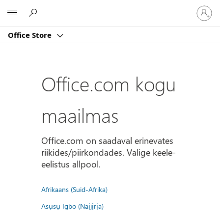
Logige
Microsoft
sisse
oma
Office Store
kontole
Office.com kogu
maailmas
Office.com on saadaval erinevates
riikides/piirkondades. Valige keele-
eelistus allpool.
Afrikaans (Suid-Afrika)
Asụsụ Igbo (Naịjịrịa)