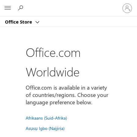
Sign
Microsoft
in
to
Office Store
your
account
Office.com
Worldwide
Office.com is available in a variety
of countries/regions. Choose your
language preference below.
Afrikaans (Suid-Afrika)
Asụsụ Igbo (Naịjịrịa)