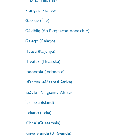
Français (France)
Gaeilge (Éire)
Gàidhlig (An Rìoghachd Aonaichte)
Galego (Galego)
Hausa (Najeriya)
Hrvatski (Hrvatska)
Indonesia (Indonesia)
isiXhosa (eMzantsi Afrika)
isiZulu (iNingizimu Afrika)
Íslenska (ísland)
Italiano (Italia)
K'iche' (Guatemala)
Kinyarwanda (U Rwanda)