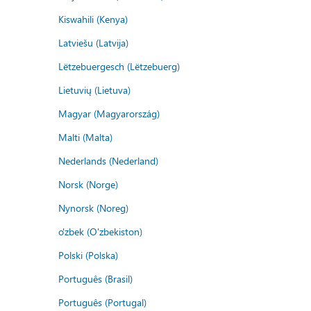
Kiswahili (Kenya)
Latviešu (Latvija)
Lëtzebuergesch (Lëtzebuerg)
Lietuvių (Lietuva)
Magyar (Magyarország)
Malti (Malta)
Nederlands (Nederland)
Norsk (Norge)
Nynorsk (Noreg)
o'zbek (O'zbekiston)
Polski (Polska)
Português (Brasil)
Português (Portugal)