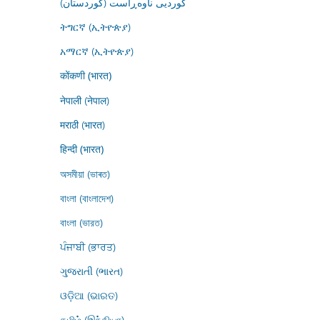
کوردیی ناوەڕاست (کوردستان)
ትግርኛ (ኢትዮጵያ)
አማርኛ (ኢትዮጵያ)
कोंकणी (भारत)
नेपाली (नेपाल)
मराठी (भारत)
हिन्दी (भारत)
অসমীয়া (ভাৰত)
বাংলা (বাংলাদেশ)
বাংলা (ভারত)
ਪੰਜਾਬੀ (ਭਾਰਤ)
ગુજરાતી (ભારત)
ଓଡ଼ିଆ (ଭାରତ)
தமிழ் (இந்தியா)