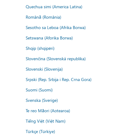
Quechua simi (America Latina)
Română (România)
Sesotho sa Leboa (Afrika Borwa)
Setswana (Aforika Borwa)
Shqip (shqipëri)
Slovenčina (Slovenská republika)
Slovenski (Slovenija)
Srpski (Rep. Srbija i Rep. Crna Gora)
Suomi (Suomi)
Svenska (Sverige)
Te reo Māori (Aotearoa)
Tiếng Việt (Việt Nam)
Türkçe (Türkiye)