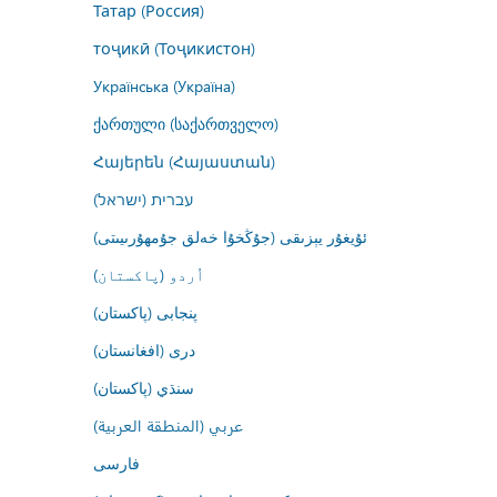
Татар (Россия)
тоҷикӣ (Тоҷикистон)
Українська (Україна)
ქართული (საქართველო)
Հայերեն (Հայաստան)
עברית (ישראל)
ئۇيغۇر يېزىقى (جۇڭخۇا خەلق جۇمھۇرىيىتى)
اُردو (پاکستان)
پنجابی (پاکستان)
درى (افغانستان)
سنڌي (پاکستان)
عربي (المنطقة العربية)
فارسى