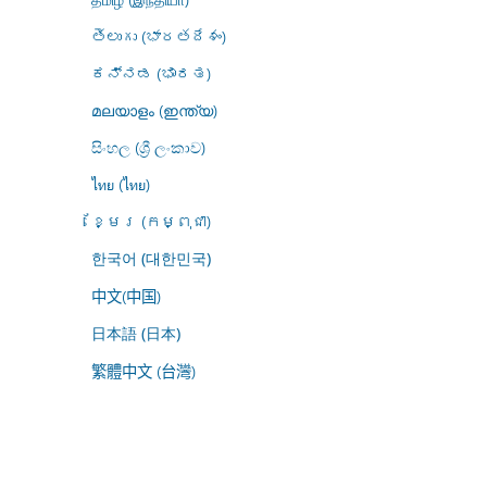
తెలుగు (భారతదేశం)
ಕನ್ನಡ (ಭಾರತ)
മലയാളം (ഇന്ത്യ)
සිංහල (ශ්‍රී ලංකාව)
ไทย (ไทย)
ខ្មែរ (កម្ពុជា)
한국어 (대한민국)
中文(中国)
日本語 (日本)
繁體中文 (台灣)