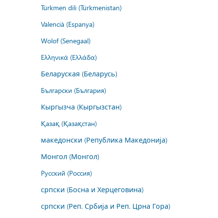
Türkmen dili (Türkmenistan)
Valencià (Espanya)
Wolof (Senegaal)
Ελληνικά (Ελλάδα)
Беларуская (Беларусь)
Български (България)
Кыргызча (Кыргызстан)
Қазақ (Қазақстан)
македонски (Република Македонија)
Монгол (Монгол)
Русский (Россия)
српски (Босна и Херцеговина)
српски (Реп. Србија и Реп. Црна Гора)