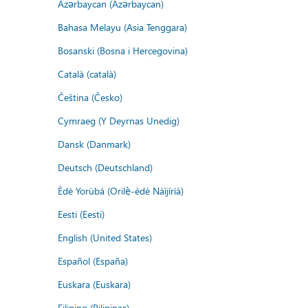
Azərbaycan (Azərbaycan)
Bahasa Melayu (Asia Tenggara)
Bosanski (Bosna i Hercegovina)
Català (català)
Čeština (Česko)
Cymraeg (Y Deyrnas Unedig)
Dansk (Danmark)
Deutsch (Deutschland)
Èdè Yorùbá (Orilẹ̀-èdè Nàìjíríà)
Eesti (Eesti)
English (United States)
Español (España)
Euskara (Euskara)
Filipino (Pilipinas)