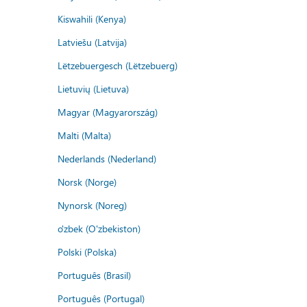
Kiswahili (Kenya)
Latviešu (Latvija)
Lëtzebuergesch (Lëtzebuerg)
Lietuvių (Lietuva)
Magyar (Magyarország)
Malti (Malta)
Nederlands (Nederland)
Norsk (Norge)
Nynorsk (Noreg)
o'zbek (O'zbekiston)
Polski (Polska)
Português (Brasil)
Português (Portugal)