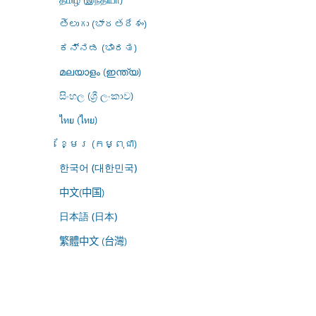
తెలుగు (భారతదేశం)
ಕನ್ನಡ (ಭಾರತ)
മലയാളം (ഇന്ത്യ)
සිංහල (ශ්‍රී ලංකාව)
ไทย (ไทย)
ខ្មែរ (កម្ពុជា)
한국어 (대한민국)
中文(中国)
日本語 (日本)
繁體中文 (台灣)