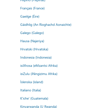
Français (France)
Gaeilge (Éire)
Gàidhlig (An Rìoghachd Aonaichte)
Galego (Galego)
Hausa (Najeriya)
Hrvatski (Hrvatska)
Indonesia (Indonesia)
isiXhosa (eMzantsi Afrika)
isiZulu (iNingizimu Afrika)
Íslenska (ísland)
Italiano (Italia)
K'iche' (Guatemala)
Kinyarwanda (U Rwanda)