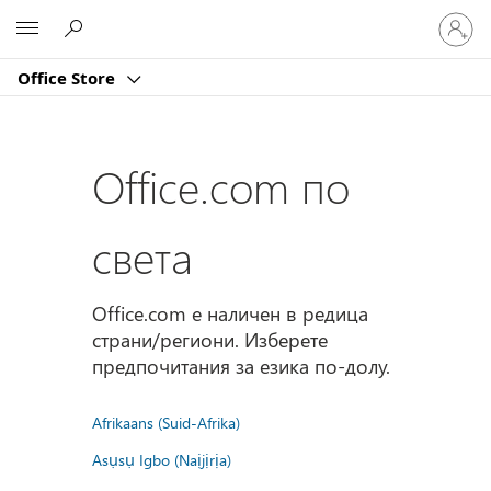
Влезте
Microsoft
във
вашия
Office Store
акаунт
Office.com по
света
Office.com е наличен в редица
страни/региони. Изберете
предпочитания за езика по-долу.
Afrikaans (Suid-Afrika)
Asụsụ Igbo (Naịjịrịa)