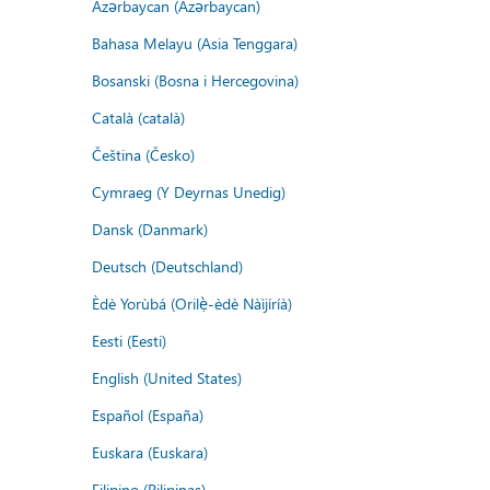
Azərbaycan (Azərbaycan)
Bahasa Melayu (Asia Tenggara)
Bosanski (Bosna i Hercegovina)
Català (català)
Čeština (Česko)
Cymraeg (Y Deyrnas Unedig)
Dansk (Danmark)
Deutsch (Deutschland)
Èdè Yorùbá (Orilẹ̀-èdè Nàìjíríà)
Eesti (Eesti)
English (United States)
Español (España)
Euskara (Euskara)
Filipino (Pilipinas)