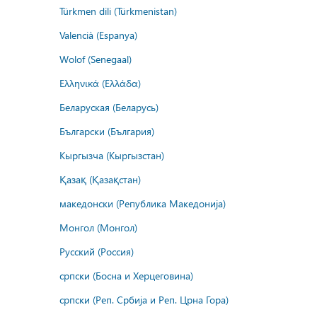
Türkmen dili (Türkmenistan)
Valencià (Espanya)
Wolof (Senegaal)
Ελληνικά (Ελλάδα)
Беларуская (Беларусь)
Български (България)
Кыргызча (Кыргызстан)
Қазақ (Қазақстан)
македонски (Република Македонија)
Монгол (Монгол)
Русский (Россия)
српски (Босна и Херцеговина)
српски (Реп. Србија и Реп. Црна Гора)