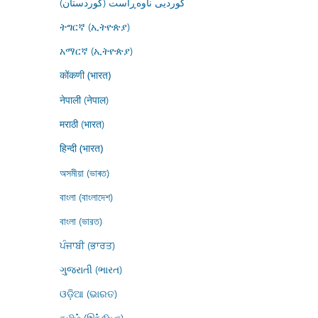
کوردیی ناوەڕاست (کوردستان)
ትግርኛ (ኢትዮጵያ)
አማርኛ (ኢትዮጵያ)
कोंकणी (भारत)
नेपाली (नेपाल)
मराठी (भारत)
हिन्दी (भारत)
অসমীয়া (ভাৰত)
বাংলা (বাংলাদেশ)
বাংলা (ভারত)
ਪੰਜਾਬੀ (ਭਾਰਤ)
ગુજરાતી (ભારત)
ଓଡ଼ିଆ (ଭାରତ)
தமிழ் (இந்தியா)