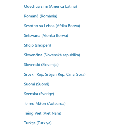
Quechua simi (America Latina)
Română (România)
Sesotho sa Leboa (Afrika Borwa)
Setswana (Aforika Borwa)
Shqip (shqipëri)
Slovenčina (Slovenská republika)
Slovenski (Slovenija)
Srpski (Rep. Srbija i Rep. Crna Gora)
Suomi (Suomi)
Svenska (Sverige)
Te reo Māori (Aotearoa)
Tiếng Việt (Việt Nam)
Türkçe (Türkiye)