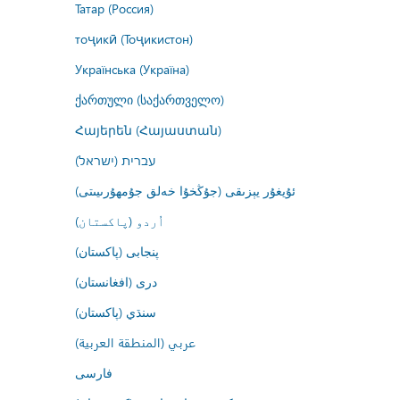
Татар (Россия)
тоҷикӣ (Тоҷикистон)
Українська (Україна)
ქართული (საქართველო)
Հայերեն (Հայաստան)
עברית (ישראל)
ئۇيغۇر يېزىقى (جۇڭخۇا خەلق جۇمھۇرىيىتى)
اُردو (پاکستان)
پنجابی (پاکستان)
درى (افغانستان)
سنڌي (پاکستان)
عربي (المنطقة العربية)
فارسى