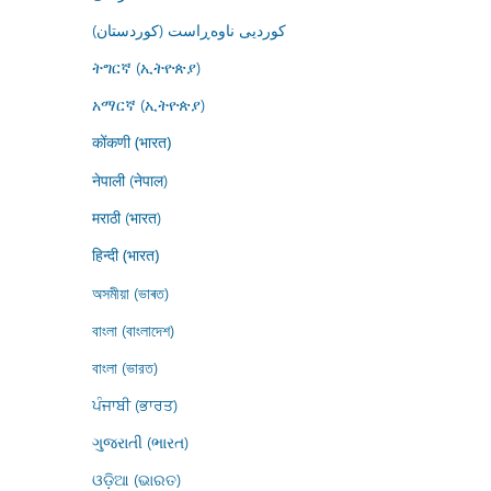
کوردیی ناوەڕاست (کوردستان)
ትግርኛ (ኢትዮጵያ)
አማርኛ (ኢትዮጵያ)
कोंकणी (भारत)
नेपाली (नेपाल)
मराठी (भारत)
हिन्दी (भारत)
অসমীয়া (ভাৰত)
বাংলা (বাংলাদেশ)
বাংলা (ভারত)
ਪੰਜਾਬੀ (ਭਾਰਤ)
ગુજરાતી (ભારત)
ଓଡ଼ିଆ (ଭାରତ)