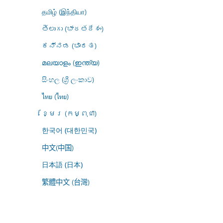
தமிழ் (இந்தியா)
తెలుగు (భారతదేశం)
ಕನ್ನಡ (ಭಾರತ)
മലയാളം (ഇന്ത്യ)
සිංහල (ශ්‍රී ලංකාව)
ไทย (ไทย)
ខ្មែរ (កម្ពុជា)
한국어 (대한민국)
中文(中国)
日本語 (日本)
繁體中文 (台灣)