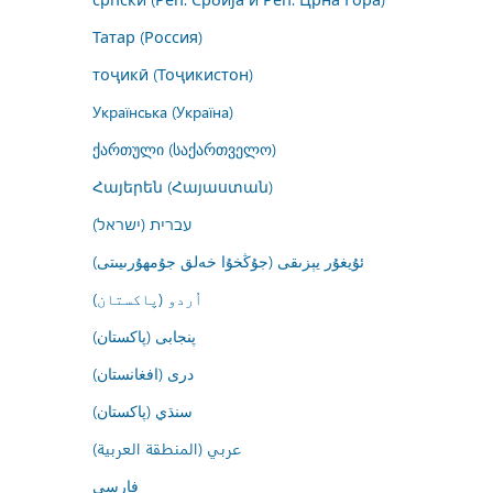
Татар (Россия)
тоҷикӣ (Тоҷикистон)
Українська (Україна)
ქართული (საქართველო)
Հայերեն (Հայաստան)
עברית (ישראל)
ئۇيغۇر يېزىقى (جۇڭخۇا خەلق جۇمھۇرىيىتى)
اُردو (پاکستان)
پنجابی (پاکستان)
درى (افغانستان)
سنڌي (پاکستان)
عربي (المنطقة العربية)
فارسى