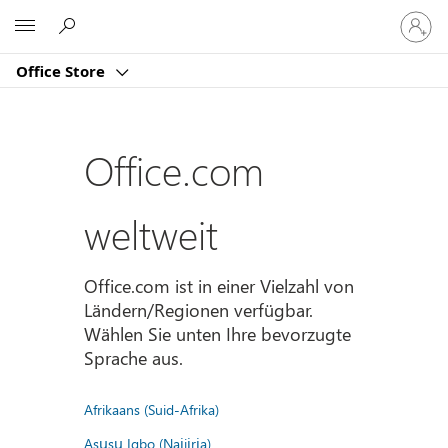
Bei
Microsoft
Ihrem
Konto
Office Store
anmeld
Office.com
weltweit
Office.com ist in einer Vielzahl von
Ländern/Regionen verfügbar.
Wählen Sie unten Ihre bevorzugte
Sprache aus.
Afrikaans (Suid-Afrika)
Asụsụ Igbo (Naịjịrịa)