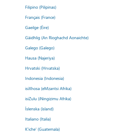
Filipino (Pilipinas)
Français (France)
Gaeilge (Éire)
Gàidhlig (An Rìoghachd Aonaichte)
Galego (Galego)
Hausa (Najeriya)
Hrvatski (Hrvatska)
Indonesia (Indonesia)
isiXhosa (eMzantsi Afrika)
isiZulu (iNingizimu Afrika)
Íslenska (ísland)
Italiano (Italia)
K'iche' (Guatemala)