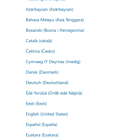
Azərbaycan (Azərbaycan)
Bahasa Melayu (Asia Tenggara)
Bosanski (Bosna i Hercegovina)
Català (català)
Čeština (Česko)
Cymraeg (Y Deyrnas Unedig)
Dansk (Danmark)
Deutsch (Deutschland)
Èdè Yorùbá (Orilẹ̀-èdè Nàìjíríà)
Eesti (Eesti)
English (United States)
Español (España)
Euskara (Euskara)