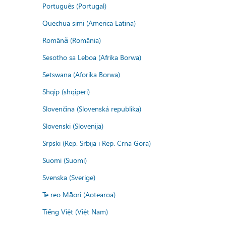
Português (Portugal)
Quechua simi (America Latina)
Română (România)
Sesotho sa Leboa (Afrika Borwa)
Setswana (Aforika Borwa)
Shqip (shqipëri)
Slovenčina (Slovenská republika)
Slovenski (Slovenija)
Srpski (Rep. Srbija i Rep. Crna Gora)
Suomi (Suomi)
Svenska (Sverige)
Te reo Māori (Aotearoa)
Tiếng Việt (Việt Nam)