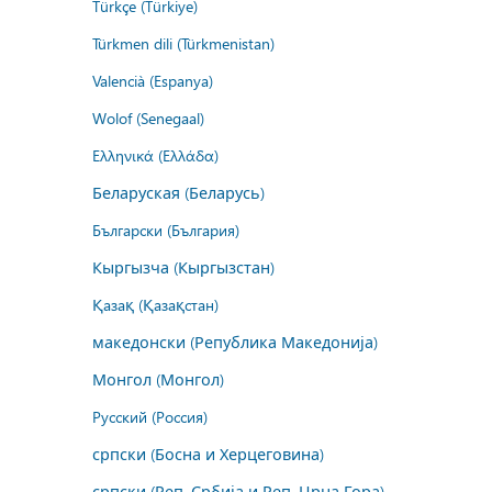
Türkçe (Türkiye)
Türkmen dili (Türkmenistan)
Valencià (Espanya)
Wolof (Senegaal)
Ελληνικά (Ελλάδα)
Беларуская (Беларусь)
Български (България)
Кыргызча (Кыргызстан)
Қазақ (Қазақстан)
македонски (Република Македонија)
Монгол (Монгол)
Русский (Россия)
српски (Босна и Херцеговина)
српски (Реп. Србија и Реп. Црна Гора)