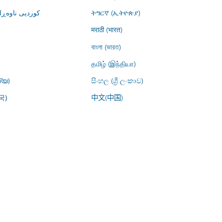
کوردیی ناوە)
ትግርኛ (ኢትዮጵያ)
मराठी (भारत)
বাংলা (ভারত)
தமிழ் (இந்தியா)
്യ)
සිංහල (ශ්‍රී ලංකාව)
中文(中国)
국)