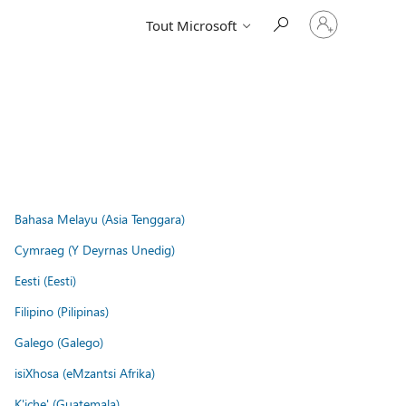
Connectez-
Tout Microsoft
vous
à
votre
compte
Bahasa Melayu (Asia Tenggara)
Cymraeg (Y Deyrnas Unedig)
Eesti (Eesti)
Filipino (Pilipinas)
Galego (Galego)
isiXhosa (eMzantsi Afrika)
K'iche' (Guatemala)