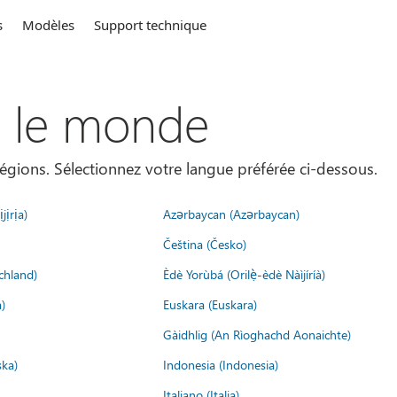
s
Modèles
Support technique
s le monde
égions. Sélectionnez votre langue préférée ci-dessous.
jịrịa)
Azərbaycan (Azərbaycan)
Čeština (Česko)
chland)
Èdè Yorùbá (Orilẹ̀-èdè Nàìjíríà)
)
Euskara (Euskara)
Gàidhlig (An Rìoghachd Aonaichte)
ska)
Indonesia (Indonesia)
Italiano (Italia)