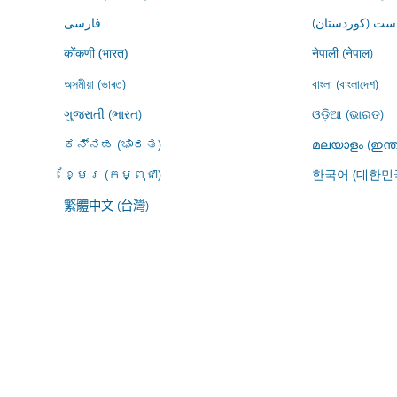
ڕاست (کوردستان
فارسى
नेपाली (नेपाल)
कोंकणी (भारत)
অসমীয়া (ভাৰত)
বাংলা (বাংলাদেশ)
ગુજરાતી (ભારત)
ଓଡ଼ିଆ (ଭାରତ)
ಕನ್ನಡ (ಭಾರತ)
മലയാളം (ഇന്ത
ខ្មែរ (កម្ពុជា)
한국어 (대한민
繁體中文 (台灣)