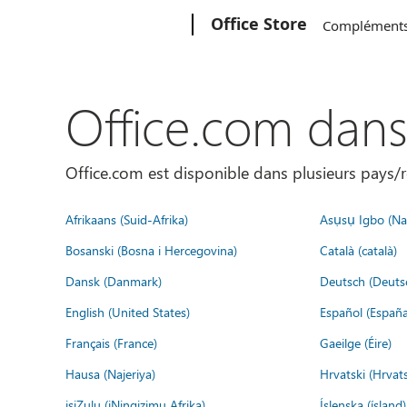
Microsoft
Office Store
Complément
Office.com dan
Office.com est disponible dans plusieurs pays/r
Afrikaans (Suid-Afrika)
Asụsụ Igbo (Naị
Bosanski (Bosna i Hercegovina)
Català (català)
Dansk (Danmark)
Deutsch (Deuts
English (United States)
Español (España
Français (France)
Gaeilge (Éire)
Hausa (Najeriya)
Hrvatski (Hrvat
isiZulu (iNingizimu Afrika)
Íslenska (ísland)