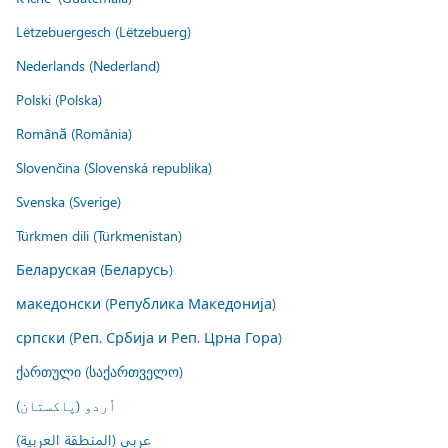
Lëtzebuergesch (Lëtzebuerg)
Nederlands (Nederland)
Polski (Polska)
Română (România)
Slovenčina (Slovenská republika)
Svenska (Sverige)
Türkmen dili (Türkmenistan)
Беларуская (Беларусь)
македонски (Република Македонија)
српски (Реп. Србија и Реп. Црна Гора)
ქართული (საქართველო)
اُردو (پاکستان)
عربي (المنطقة العربية)