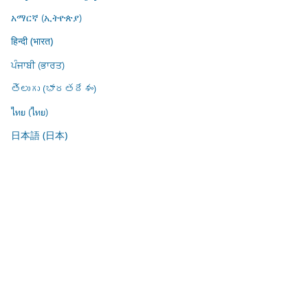
አማርኛ (ኢትዮጵያ)
हिन्दी (भारत)
ਪੰਜਾਬੀ (ਭਾਰਤ)
తెలుగు (భారతదేశం)
ไทย (ไทย)
日本語 (日本)