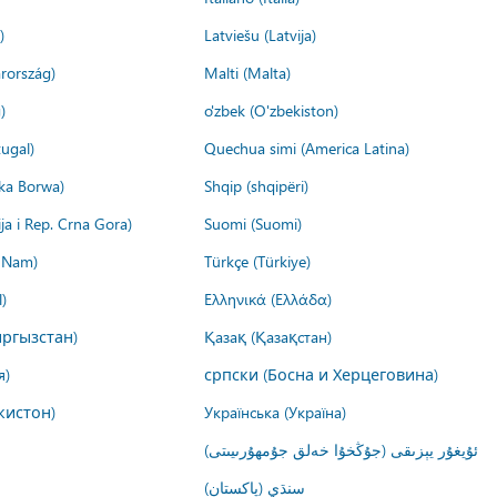
)
Latviešu (Latvija)
rország)
Malti (Malta)
)
o'zbek (O'zbekiston)
ugal)
Quechua simi (America Latina)
ika Borwa)
Shqip (shqipëri)
ija i Rep. Crna Gora)
Suomi (Suomi)
t Nam)
Türkçe (Türkiye)
)
Ελληνικά (Ελλάδα)
ргызстан)
Қазақ (Қазақстан)
я)
српски (Босна и Херцеговина)
кистон)
Українська (Україна)
ئۇيغۇر يېزىقى (جۇڭخۇا خەلق جۇمھۇرىيىتى)
سنڌي (پاکستان)