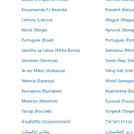
Kinyarwanda (U Rwanda)
Kiswahili (Kenya
Lietuvių (Lietuva)
Magyar (Magya
Norsk (Norge)
Nynorsk (Noreg
Português (Brasil)
Português (Port
Sesotho sa Leboa (Afrika Borwa)
Setswana (Afor
Slovenski (Slovenija)
Srpski (Rep. Srb
Te reo Māori (Aotearoa)
Tiếng Việt (Việ
Valencià (Espanya)
Wolof (Senegaal
Български (България)
Кыргызча (Кы
Монгол (Монгол)
Русский (Росси
Татар (Россия)
тоҷикӣ (Тоҷи
Հայերեն (Հայաստան)
עברית (ישראל)
درى (افغانستان)
پنجابی (پاکستان)