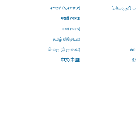
 (کوردستان)
ትግርኛ (ኢትዮጵያ)
मराठी (भारत)
বাংলা (ভারত)
தமிழ் (இந்தியா)
සිංහල (ශ්‍රී ලංකාව)
മല
中文(中国)
한