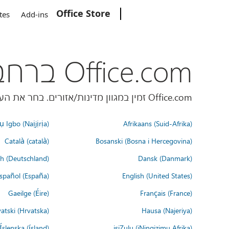
Office Store
Microsoft
tes
Add-ins
Office.com ברחבי העולם
Office.com זמין במגוון מדינות/אזורים. בחר את העדפת השפה שלך למטה.
 Igbo (Naịjịrịa)
Afrikaans (Suid-Afrika)
Català (català)
Bosanski (Bosna i Hercegovina)
h (Deutschland)
Dansk (Danmark)
spañol (España)
English (United States)
Gaeilge (Éire)
Français (France)
atski (Hrvatska)
Hausa (Najeriya)
Íslenska (ísland)
isiZulu (iNingizimu Afrika)