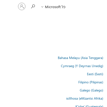
היכנס
כל Microsoft
לחשבון
שלך
Bahasa Melayu (Asia Tenggara)
Cymraeg (Y Deyrnas Unedig)
Eesti (Eesti)
Filipino (Pilipinas)
Galego (Galego)
isiXhosa (eMzantsi Afrika)
K'iche' (Guatemala)