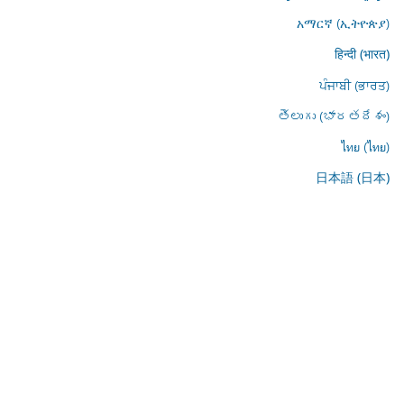
አማርኛ (ኢትዮጵያ)
हिन्दी (भारत)
ਪੰਜਾਬੀ (ਭਾਰਤ)
తెలుగు (భారతదేశం)
ไทย (ไทย)
日本語 (日本)