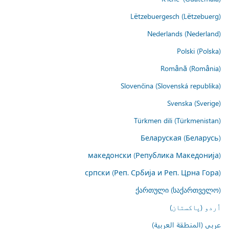
Lëtzebuergesch (Lëtzebuerg)
Nederlands (Nederland)
Polski (Polska)
Română (România)
Slovenčina (Slovenská republika)
Svenska (Sverige)
Türkmen dili (Türkmenistan)
Беларуская (Беларусь)
македонски (Република Македонија)
српски (Реп. Србија и Реп. Црна Гора)
ქართული (საქართველო)
اُردو (پاکستان)
عربي (المنطقة العربية)