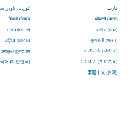
فارسى
کوردیی ناوەڕاست
नेपाली (नेपाल)
कोंकणी (भारत)
বাংলা (বাংলাদেশ)
অসমীয়া (ভাৰত)
ଓଡ଼ିଆ (ଭାରତ)
ગુજરાતી (ભારત)
യാളം (ഇന്ത്യ)
ಕನ್ನಡ (ಭಾರತ)
ខ្មែរ (កម្ពុជា)
국어 (대한민국)
繁體中文 (台灣)