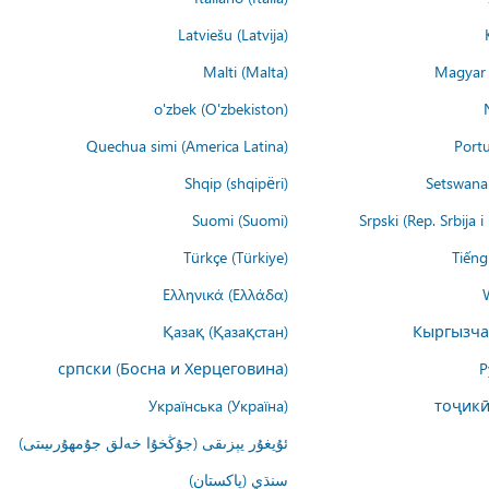
Latviešu (Latvija)
Malti (Malta)
Magyar 
o'zbek (O'zbekiston)
Quechua simi (America Latina)
Portu
Shqip (shqipëri)
Setswana 
Suomi (Suomi)
Srpski (Rep. Srbija 
Türkçe (Türkiye)
Tiếng
Ελληνικά (Ελλάδα)
Қазақ (Қазақстан)
Кыргызча
српски (Босна и Херцеговина)
Р
Українська (Україна)
тоҷикӣ
ئۇيغۇر يېزىقى (جۇڭخۇا خەلق جۇمھۇرىيىتى)
سنڌي (پاکستان)