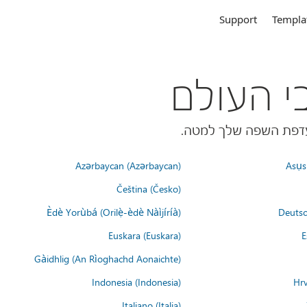
Support
Templa
Azərbaycan (Azərbaycan)
Asụsụ
Čeština (Česko)
Èdè Yorùbá (Orilẹ̀-èdè Nàìjíríà)
Deutsc
Euskara (Euskara)
E
Gàidhlig (An Rìoghachd Aonaichte)
Indonesia (Indonesia)
Hrv
Italiano (Italia)