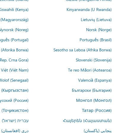
Kiswahili (Kenya)
Kinyarwanda (U Rwanda)
(Magyarország)
Lietuvių (Lietuva)
Nynorsk (Noreg)
Norsk (Norge)
guês (Portugal)
Português (Brasil)
(Aforika Borwa)
Sesotho sa Leboa (Afrika Borwa)
i Rep. Crna Gora)
Slovenski (Slovenija)
 Việt (Việt Nam)
Te reo Māori (Aotearoa)
Wolof (Senegaal)
Valencià (Espanya)
 (Кыргызстан)
Български (България)
усский (Россия)
Монгол (Монгол)
 (Тоҷикистон)
Татар (Россия)
Հայերեն (Հայաստան)
עברית (ישראל)
پنجابی (پاکستان)
درى (افغانستان)