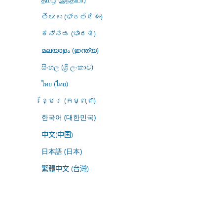
తెలుగు (భారతదేశం)
ಕನ್ನಡ (ಭಾರತ)
മലയാളം (ഇന്ത്യ)
සිංහල (ශ්‍රී ලංකාව)
ไทย (ไทย)
ខ្មែរ (កម្ពុជា)
한국어 (대한민국)
中文(中国)
日本語 (日本)
繁體中文 (台灣)