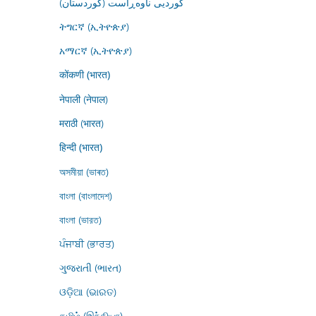
کوردیی ناوەڕاست (کوردستان)
ትግርኛ (ኢትዮጵያ)
አማርኛ (ኢትዮጵያ)
कोंकणी (भारत)
नेपाली (नेपाल)
मराठी (भारत)
हिन्दी (भारत)
অসমীয়া (ভাৰত)
বাংলা (বাংলাদেশ)
বাংলা (ভারত)
ਪੰਜਾਬੀ (ਭਾਰਤ)
ગુજરાતી (ભારત)
ଓଡ଼ିଆ (ଭାରତ)
தமிழ் (இந்தியா)