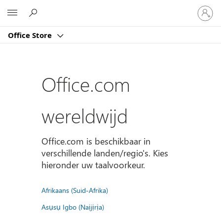
Meld
Microsoft
je
aan
Office Store
bij
je
account
Office.com
wereldwijd
Office.com is beschikbaar in
verschillende landen/regio's. Kies
hieronder uw taalvoorkeur.
Afrikaans (Suid-Afrika)
Asụsụ Igbo (Naịjịrịa)