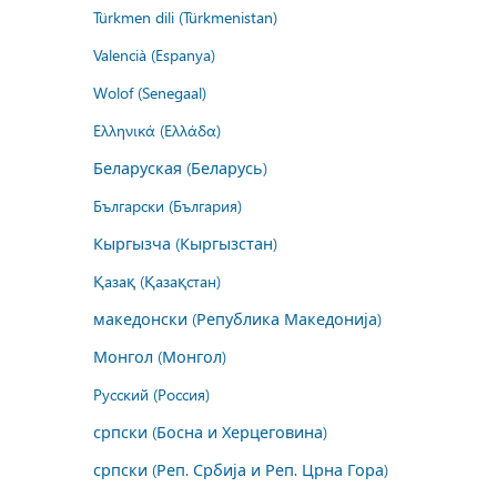
Türkmen dili (Türkmenistan)
Valencià (Espanya)
Wolof (Senegaal)
Ελληνικά (Ελλάδα)
Беларуская (Беларусь)
Български (България)
Кыргызча (Кыргызстан)
Қазақ (Қазақстан)
македонски (Република Македонија)
Монгол (Монгол)
Русский (Россия)
српски (Босна и Херцеговина)
српски (Реп. Србија и Реп. Црна Гора)