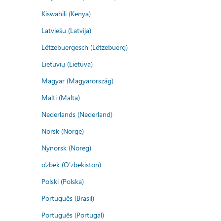
Kiswahili (Kenya)
Latviešu (Latvija)
Lëtzebuergesch (Lëtzebuerg)
Lietuvių (Lietuva)
Magyar (Magyarország)
Malti (Malta)
Nederlands (Nederland)
Norsk (Norge)
Nynorsk (Noreg)
o'zbek (O'zbekiston)
Polski (Polska)
Português (Brasil)
Português (Portugal)