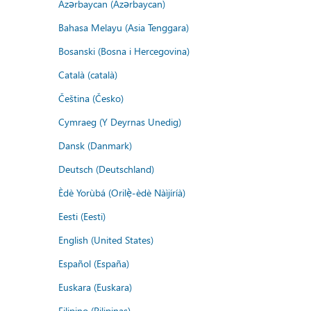
Azərbaycan (Azərbaycan)
Bahasa Melayu (Asia Tenggara)
Bosanski (Bosna i Hercegovina)
Català (català)
Čeština (Česko)
Cymraeg (Y Deyrnas Unedig)
Dansk (Danmark)
Deutsch (Deutschland)
Èdè Yorùbá (Orilẹ̀-èdè Nàìjíríà)
Eesti (Eesti)
English (United States)
Español (España)
Euskara (Euskara)
Filipino (Pilipinas)