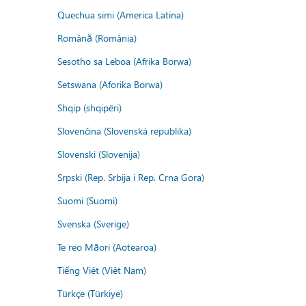
Quechua simi (America Latina)
Română (România)
Sesotho sa Leboa (Afrika Borwa)
Setswana (Aforika Borwa)
Shqip (shqipëri)
Slovenčina (Slovenská republika)
Slovenski (Slovenija)
Srpski (Rep. Srbija i Rep. Crna Gora)
Suomi (Suomi)
Svenska (Sverige)
Te reo Māori (Aotearoa)
Tiếng Việt (Việt Nam)
Türkçe (Türkiye)