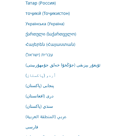
Татар (Россия)
тоҷикӣ (Тоҷикистон)
Українська (Україна)
ქართული (საქართველო)
Հայերեն (Հայաստան)
עברית (ישראל)
ئۇيغۇر يېزىقى (جۇڭخۇا خەلق جۇمھۇرىيىتى)
اُردو (پاکستان)
پنجابی (پاکستان)
درى (افغانستان)
سنڌي (پاکستان)
عربي (المنطقة العربية)
فارسى