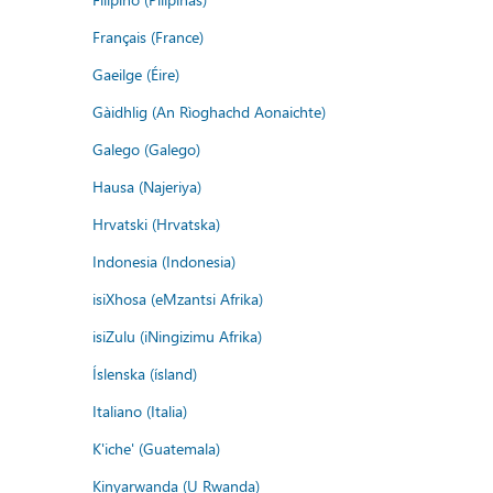
Français (France)
Gaeilge (Éire)
Gàidhlig (An Rìoghachd Aonaichte)
Galego (Galego)
Hausa (Najeriya)
Hrvatski (Hrvatska)
Indonesia (Indonesia)
isiXhosa (eMzantsi Afrika)
isiZulu (iNingizimu Afrika)
Íslenska (ísland)
Italiano (Italia)
K'iche' (Guatemala)
Kinyarwanda (U Rwanda)